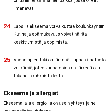
on usein ensimmäinen paikka, jossa oireet
ilmenevät.
24
Lapsilla ekseema voi vaikuttaa koulunkäyntiin.
Kutina ja epämukavuus voivat häiritä
keskittymistä ja oppimista.
25
Vanhempien tuki on tärkeää. Lapsen itsetunto
voi kärsiä, joten vanhempien on tärkeää olla
tukena ja rohkaista lasta.
Ekseema ja allergiat
Ekseemalla ja allergioilla on usein yhteys, ja ne
voivat esiintyä yhdessä.