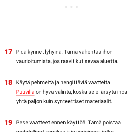
17
Pidä kynnet lyhyinä. Tämä vähentää ihon
vaurioitumista, jos raavit kutisevaa aluetta.
18
Käytä pehmeitä ja hengittäviä vaatteita.
Puuvilla
on hyvä valinta, koska se ei ärsytä ihoa
yhtä paljon kuin synteettiset materiaalit.
19
Pese vaatteet ennen käyttöä. Tämä poistaa
mahdolliset kemikaalit ja väriaineet, jotka