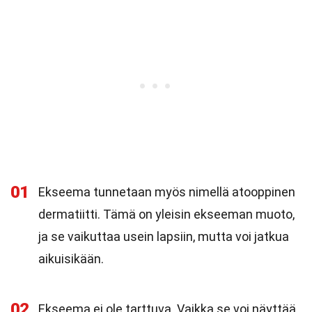
01
Ekseema tunnetaan myös nimellä atooppinen
dermatiitti. Tämä on yleisin ekseeman muoto,
ja se vaikuttaa usein lapsiin, mutta voi jatkua
aikuisikään.
02
Ekseema ei ole tarttuva. Vaikka se voi näyttää