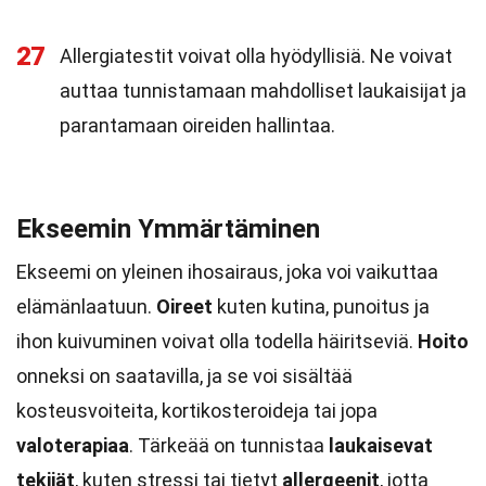
27
Allergiatestit voivat olla hyödyllisiä. Ne voivat
auttaa tunnistamaan mahdolliset laukaisijat ja
parantamaan oireiden hallintaa.
Ekseemin Ymmärtäminen
Ekseemi on yleinen ihosairaus, joka voi vaikuttaa
elämänlaatuun.
Oireet
kuten kutina, punoitus ja
ihon kuivuminen voivat olla todella häiritseviä.
Hoito
onneksi on saatavilla, ja se voi sisältää
kosteusvoiteita, kortikosteroideja tai jopa
valoterapiaa
. Tärkeää on tunnistaa
laukaisevat
tekijät
, kuten stressi tai tietyt
allergeenit
, jotta