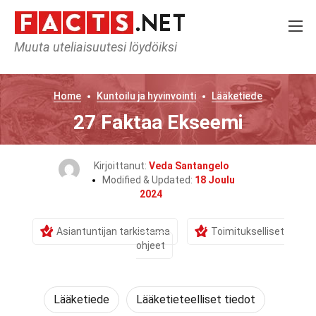
Muuta uteliaisuutesi löydöiksi
Home
Kuntoilu ja hyvinvointi
Lääketiede
27 Faktaa Ekseemi
Kirjoittanut:
Veda Santangelo
Modified & Updated:
18 Joulu
2024
Asiantuntijan tarkistama
Toimitukselliset
ohjeet
Lääketiede
Lääketieteelliset tiedot