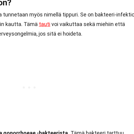
on?
a tunnetaan myös nimellä tippuri. Se on bakteeri-infektio
tin kautta. Tämä
tauti
voi vaikuttaa sekä miehiin että
erveysongelmia, jos sitä ei hoideta.
a gonorrhoeae -bakteerista.
Tämä bakteeri tarttuu