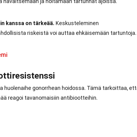
a havaitsemaan ja hoitamaan tartunnat ajoissa.
in kanssa on tärkeää.
Keskusteleminen
dollisista riskeistä voi auttaa ehkäisemään tartuntoja.
emi
ottiresistenssi
 huolenaihe gonorrhean hoidossa. Tämä tarkoittaa, ett
ää reagoi tavanomaisiin antibiootteihin.