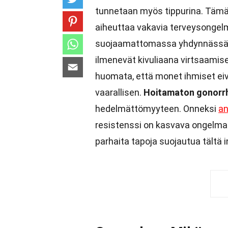
tunnetaan myös tippurina. Tämä ta
aiheuttaa vakavia terveysongelmi
suojaamattomassa yhdynnässä 
ilmenevät kivuliaana virtsaamis
huomata, että monet ihmiset eivä
vaarallisen.
Hoitamaton gonorr
hedelmättömyyteen. Onneksi
an
resistenssi on kasvava ongelma
parhaita tapoja suojautua tältä i