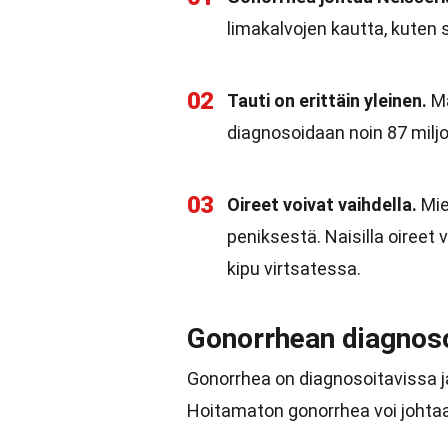
limakalvojen kautta, kuten 
02
Tauti on erittäin yleinen.
Ma
diagnosoidaan noin 87 milj
03
Oireet voivat vaihdella.
Mieh
peniksestä. Naisilla oireet 
kipu virtsatessa.
Gonorrhean diagnosoi
Gonorrhea on diagnosoitavissa ja
Hoitamaton gonorrhea voi johtaa 