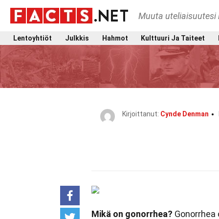
Muuta uteliaisuutesi 
Lentoyhtiöt
Julkkis
Hahmot
Kulttuuri Ja Taiteet
Kirjoittanut:
Cynde Denman
Mikä on gonorrhea?
Gonorrhea on