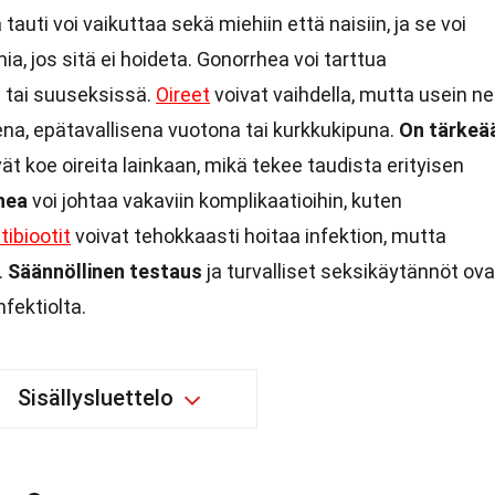
uti voi vaikuttaa sekä miehiin että naisiin, ja se voi
a, jos sitä ei hoideta. Gonorrhea voi tarttua
tai suuseksissä.
Oireet
voivat vaihdella, mutta usein ne
ena, epätavallisena vuotona tai kurkkukipuna.
On tärkeä
t koe oireita lainkaan, mikä tekee taudista erityisen
hea
voi johtaa vakaviin komplikaatioihin, kuten
tibiootit
voivat tehokkaasti hoitaa infektion, mutta
.
Säännöllinen testaus
ja turvalliset seksikäytännöt ova
nfektiolta.
Sisällysluettelo