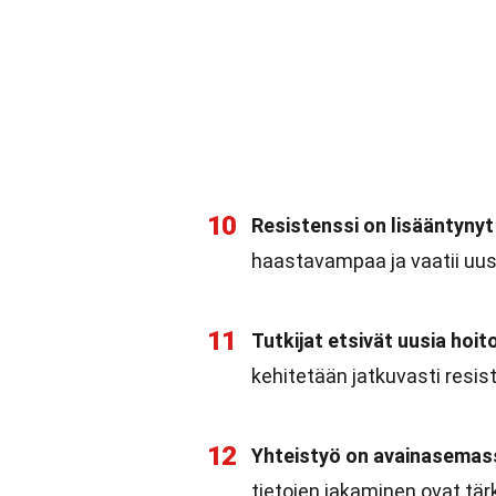
10
Resistenssi on lisääntynyt
haastavampaa ja vaatii uusi
11
Tutkijat etsivät uusia hoit
kehitetään jatkuvasti resis
12
Yhteistyö on avainasemass
tietojen jakaminen ovat tär