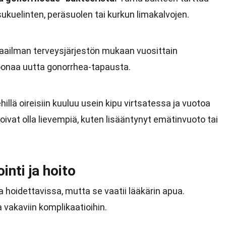
sukuelinten, peräsuolen tai kurkun limakalvojen.
ailman terveysjärjestön mukaan vuosittain
oonaa uutta gonorrhea-tapausta.
illä oireisiin kuuluu usein kipu virtsatessa ja vuotoa
voivat olla lievempiä, kuten lisääntynyt emätinvuoto tai
nti ja hoito
 hoidettavissa, mutta se vaatii lääkärin apua.
vakaviin komplikaatioihin.