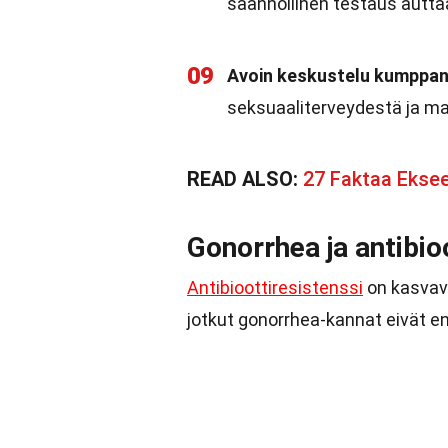
säännöllinen testaus autta
09
Avoin keskustelu kumppan
seksuaaliterveydestä ja mah
READ ALSO:
27 Faktaa Ekse
Gonorrhea ja antibio
Antibioottiresistenssi
on kasvava
jotkut gonorrhea-kannat eivät en