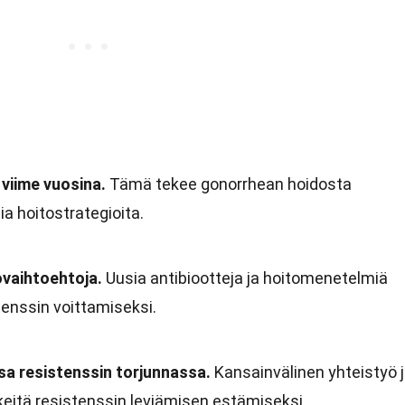
 viime vuosina.
Tämä tekee gonorrhean hoidosta
a hoitostrategioita.
ovaihtoehtoja.
Uusia antibiootteja ja hoitomenetelmiä
tenssin voittamiseksi.
a resistenssin torjunnassa.
Kansainvälinen yhteistyö 
keitä resistenssin leviämisen estämiseksi.