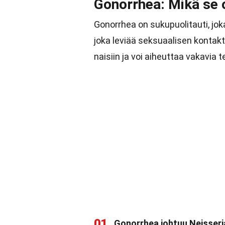
Gonorrhea: Mikä se 
Gonorrhea on sukupuolitauti, jok
joka leviää seksuaalisen kontak
naisiin ja voi aiheuttaa vakavia t
01
Gonorrhea johtuu Neisseri