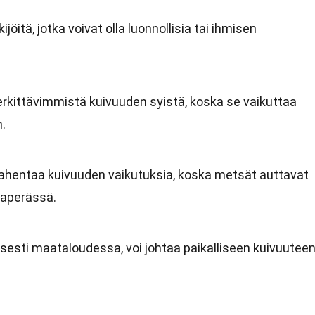
öitä, jotka voivat olla luonnollisia tai ihmisen
kittävimmistä kuivuuden syistä, koska se vaikuttaa
n.
ahentaa kuivuuden vaikutuksia, koska metsät auttavat
aaperässä.
yisesti maataloudessa, voi johtaa paikalliseen kuivuuteen