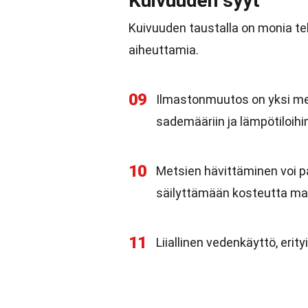
Kuivuuden syyt
Kuivuuden taustalla on monia tekij
aiheuttamia.
09
Ilmastonmuutos on yksi mer
sademääriin ja lämpötiloihi
10
Metsien hävittäminen voi p
säilyttämään kosteutta m
11
Liiallinen vedenkäyttö, erit