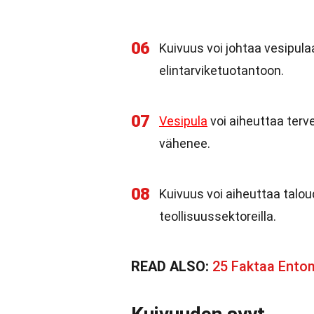
06
Kuivuus voi johtaa vesipula
elintarviketuotantoon.
07
Vesipula
voi aiheuttaa ter
vähenee.
08
Kuivuus voi aiheuttaa taloud
teollisuussektoreilla.
READ ALSO:
25 Faktaa Ento