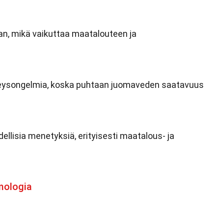
an, mikä vaikuttaa maatalouteen ja
veysongelmia, koska puhtaan juomaveden saatavuus
ellisia menetyksiä, erityisesti maatalous- ja
mologia