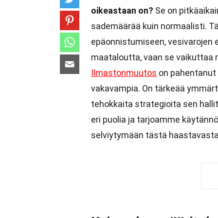
oikeastaan on?
Se on pitkäaikai
sademäärää kuin normaalisti. Täm
epäonnistumiseen, vesivarojen e
maataloutta, vaan se vaikuttaa 
Ilmastonmuutos
on pahentanut k
vakavampia. On tärkeää ymmärtä
tehokkaita strategioita sen hal
eri puolia ja tarjoamme käytännö
selviytymään tästä haastavasta 