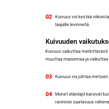
02
Kuivuus voi kestää viikoista 
laajalle levinneitä.
Kuivuuden vaikutuks
Kuivuus vaikuttaa merkittäväst
muuttaa maisemaa ja vaikuttaa e
03
Kuivuus voi johtaa metsien 
04
Monet eläinlajit kärsivät ku
ravinnon saatavuus vähene