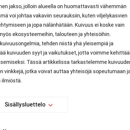
nen jakso, jolloin alueella on huomattavasti vähemmän
ä voi johtaa vakaviin seurauksiin, kuten viljelykasvien
htymiseen ja jopa nälänhätään. Kuivuus ei koske vain
myös ekosysteemeihin, talouteen ja yhteisöihin.
uivuusongelmia, tehden niistä yhä yleisempiä ja
ä kuivuuden syyt ja vaikutukset, jotta voimme kehittää
litsemiseksi. Tässä artikkelissa tarkastelemme kuivuude
n vinkkejä, jotka voivat auttaa yhteisöjä sopeutumaan j
ilmiöstä.
Sisällysluettelo