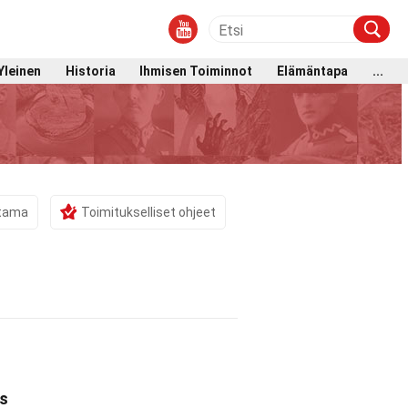
Yleinen
Historia
Ihmisen Toiminnot
Elämäntapa
...
stama
Toimitukselliset ohjeet
us