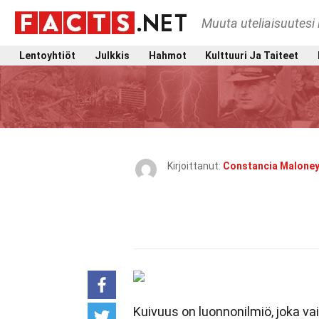
Muuta uteliaisuutesi 
Lentoyhtiöt
Julkkis
Hahmot
Kulttuuri Ja Taiteet
Kirjoittanut:
Constancia Malone
Kuivuus on luonnonilmiö, joka va