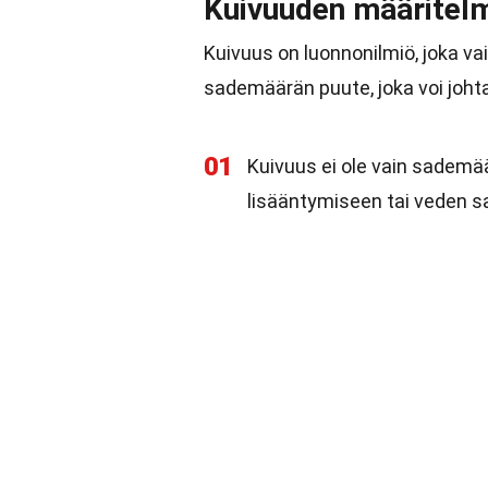
Kuivuuden määritel
Kuivuus on luonnonilmiö, joka va
sademäärän puute, joka voi johtaa
01
Kuivuus ei ole vain sademää
lisääntymiseen tai veden 