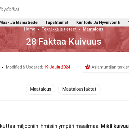
löydöiksi
Maa- Ja Elämätiede
Tapahtumat
Kuntoilu Ja Hyvinvointi
Home
Tekniikka ja tieteet
Maatalous
28 Faktaa Kuivuus
y
Modified & Updated:
19 Joulu 2024
Asiantuntijan tarki
Maatalous
Maatalousfaktat
ikuttaa miljooniin ihmisiin ympäri maailmaa.
Mikä kuivu