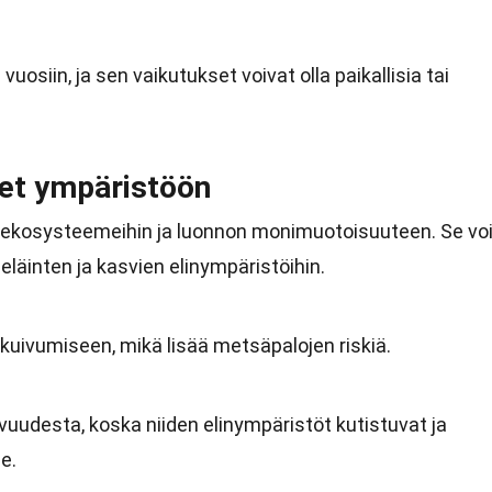
vuosiin, ja sen vaikutukset voivat olla paikallisia tai
et ympäristöön
i ekosysteemeihin ja luonnon monimuotoisuuteen. Se vo
läinten ja kasvien elinympäristöihin.
kuivumiseen, mikä lisää metsäpalojen riskiä.
ivuudesta, koska niiden elinympäristöt kutistuvat ja
e.