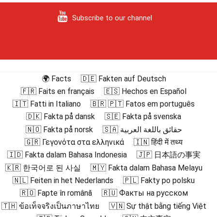
Subscribe to our channel
🌍 Facts
🇩🇪 Fakten auf Deutsch
🇫🇷 Faits en français
🇪🇸 Hechos en Español
🇮🇹 Fatti in Italiano
🇧🇷 🇵🇹 Fatos em português
🇩🇰 Fakta på dansk
🇸🇪 Fakta på svenska
🇳🇴 Fakta på norsk
🇸🇦 حقائق باللغة العربية
🇬🇷 Γεγονότα στα ελληνικά
🇮🇳 हिंदी में तथ्य
🇮🇩 Fakta dalam Bahasa Indonesia
🇯🇵 日本語の事実
🇰🇷 한국어로 된 사실
🇲🇾 Fakta dalam Bahasa Melayu
🇳🇱 Feiten in het Nederlands
🇵🇱 Fakty po polsku
🇷🇴 Fapte în română
🇷🇺 Факты на русском
🇹🇭 ข้อเท็จจริงเป็นภาษาไทย
🇻🇳 Sự thật bằng tiếng Việt