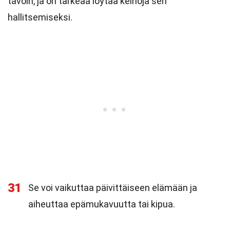
tavoin, ja on tärkeää löytää keinoja sen
hallitsemiseksi.
31
Se voi vaikuttaa päivittäiseen elämään ja
aiheuttaa epämukavuutta tai kipua.