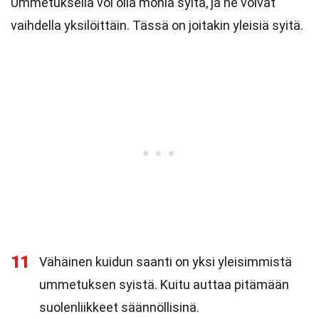
Ummetuksella voi olla monia syitä, ja ne voivat
vaihdella yksilöittäin. Tässä on joitakin yleisiä syitä.
11
Vähäinen kuidun saanti on yksi yleisimmistä
ummetuksen syistä. Kuitu auttaa pitämään
suolenliikkeet säännöllisinä.