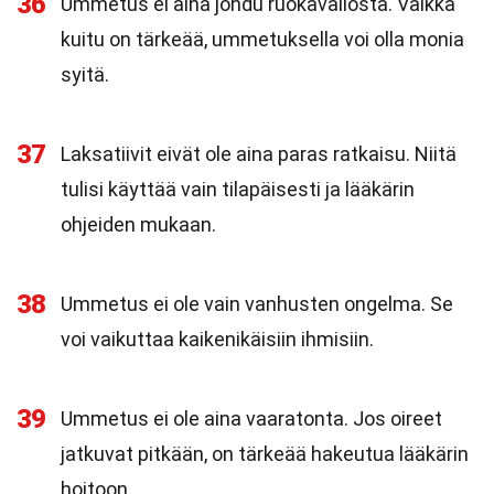
36
Ummetus ei aina johdu ruokavaliosta. Vaikka
kuitu on tärkeää, ummetuksella voi olla monia
syitä.
37
Laksatiivit eivät ole aina paras ratkaisu. Niitä
tulisi käyttää vain tilapäisesti ja lääkärin
ohjeiden mukaan.
38
Ummetus ei ole vain vanhusten ongelma. Se
voi vaikuttaa kaikenikäisiin ihmisiin.
39
Ummetus ei ole aina vaaratonta. Jos oireet
jatkuvat pitkään, on tärkeää hakeutua lääkärin
hoitoon.