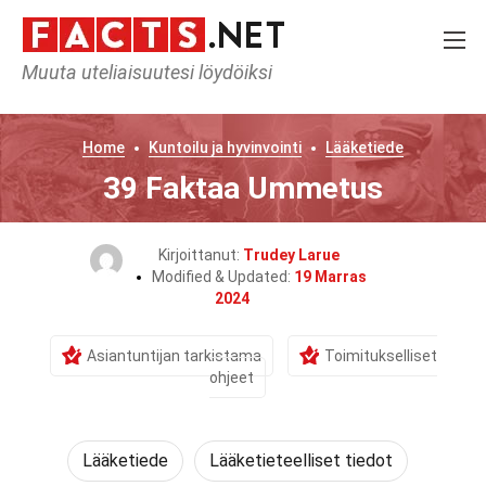
Muuta uteliaisuutesi löydöiksi
Home
Kuntoilu ja hyvinvointi
Lääketiede
39 Faktaa Ummetus
Kirjoittanut:
Trudey Larue
Modified & Updated:
19 Marras
2024
Asiantuntijan tarkistama
Toimitukselliset
ohjeet
Lääketiede
Lääketieteelliset tiedot