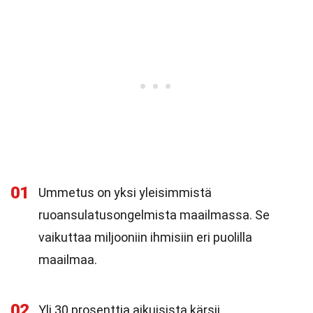
01
Ummetus on yksi yleisimmistä
ruoansulatusongelmista maailmassa. Se
vaikuttaa miljooniin ihmisiin eri puolilla
maailmaa.
02
Yli 30 prosenttia aikuisista kärsii