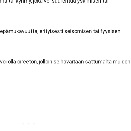
tuma tai kyhmy, joka voi suurentua yskimisen tai
i epämukavuutta, erityisesti seisomisen tai fyysisen
voi olla oireeton, jolloin se havaitaan sattumalta muiden