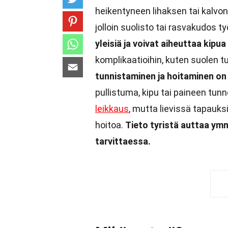
heikentyneen lihaksen tai kalvon
jolloin suolisto tai rasvakudos 
yleisiä ja voivat aiheuttaa kipu
komplikaatioihin, kuten suolen tu
tunnistaminen ja hoitaminen on
pullistuma, kipu tai paineen tunn
leikkaus
, mutta lievissä tapauks
hoitoa.
Tieto tyristä auttaa y
tarvittaessa.