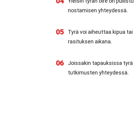
04
Yleisin tyrän oire on pullis
nostamisen yhteydessä.
05
Tyrä voi aiheuttaa kipua ta
rasituksen aikana.
06
Joissakin tapauksissa tyrä 
tutkimusten yhteydessä.