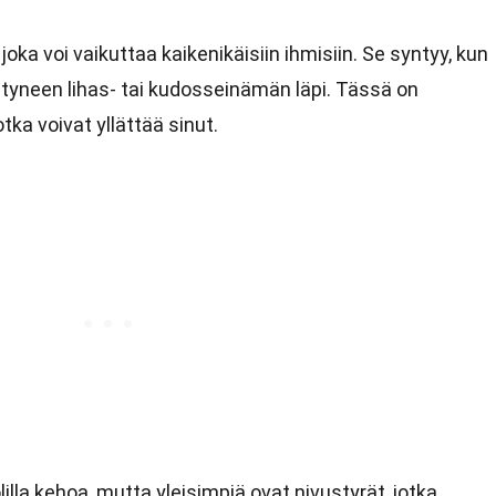
oka voi vaikuttaa kaikenikäisiin ihmisiin. Se syntyy, kun
tyneen lihas- tai kudosseinämän läpi. Tässä on
otka voivat yllättää sinut.
lilla kehoa, mutta yleisimpiä ovat nivustyrät, jotka