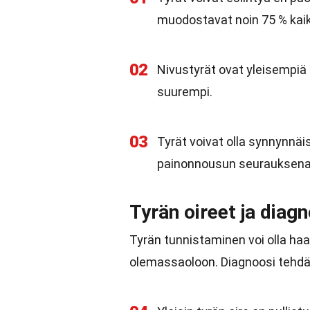
muodostavat noin 75 % kaiki
02
Nivustyrät ovat yleisempiä 
suurempi.
03
Tyrät voivat olla synnynnäis
painonnousun seurauksena
Tyrän oireet ja diag
Tyrän tunnistaminen voi olla haas
olemassaoloon. Diagnoosi tehdää