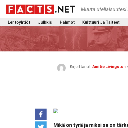
Muuta uteliaisuutesi 
Lentoyhtiöt
Julkkis
Hahmot
Kulttuuri Ja Taiteet
Kirjoittanut:
Amitie Livingston
Mikä on tyrä ja miksi se on tärk