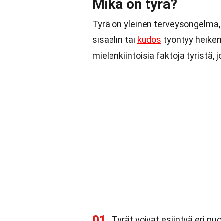
Mikä on tyrä?
Tyrä on yleinen terveysongelma, j
sisäelin tai
kudos
työntyy heiken
mielenkiintoisia faktoja tyristä, j
01
Tyrät voivat esiintyä eri puo