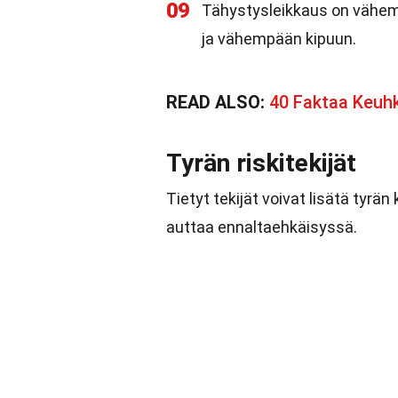
09
Tähystysleikkaus on vähem
ja vähempään kipuun.
READ ALSO:
40 Faktaa Keuh
Tyrän riskitekijät
Tietyt tekijät voivat lisätä tyrä
auttaa ennaltaehkäisyssä.