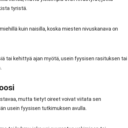
sta tyristä.
miehillä kuin naisilla, koska miesten nivuskanava on
iä tai kehittyä ajan myötä, usein fyysisen rasituksen tai
.
noosi
tavaa, mutta tietyt oireet voivat viitata sen
n usein fyysisen tutkimuksen avulla.