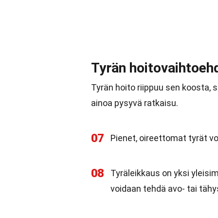
Tyrän hoitovaihtoeh
Tyrän hoito riippuu sen koosta, s
ainoa pysyvä ratkaisu.
07
Pienet, oireettomat tyrät v
08
Tyräleikkaus on yksi yleisi
voidaan tehdä avo- tai täh