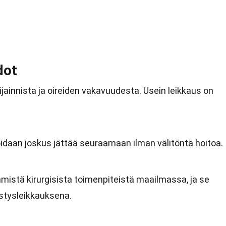
dot
ijainnista ja oireiden vakavuudesta. Usein leikkaus on
oidaan joskus jättää seuraamaan ilman välitöntä hoitoa.
mmistä kirurgisista toimenpiteistä maailmassa, ja se
ystysleikkauksena.