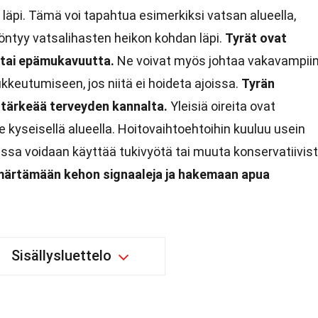
 läpi. Tämä voi tapahtua esimerkiksi vatsan alueella,
työntyy vatsalihasten heikon kohdan läpi.
Tyrät ovat
a tai epämukavuutta.
Ne voivat myös johtaa vakavampii
kkeutumiseen, jos niitä ei hoideta ajoissa.
Tyrän
 tärkeää terveyden kannalta.
Yleisiä oireita ovat
e kyseisellä alueella. Hoitovaihtoehtoihin kuuluu usein
issa voidaan käyttää tukivyötä tai muuta konservatiivis
mmärtämään kehon signaaleja ja hakemaan apua
Sisällysluettelo