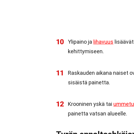
10
Ylipaino ja
lihavuus
lisäävät
kehittymiseen.
11
Raskauden aikana naiset ova
sisäistä painetta.
12
Krooninen yskä tai
ummetu
painetta vatsan alueelle.