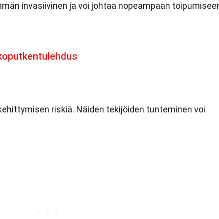
män invasiivinen ja voi johtaa nopeampaan toipumisee
koputkentulehdus
n kehittymisen riskiä. Näiden tekijöiden tunteminen voi