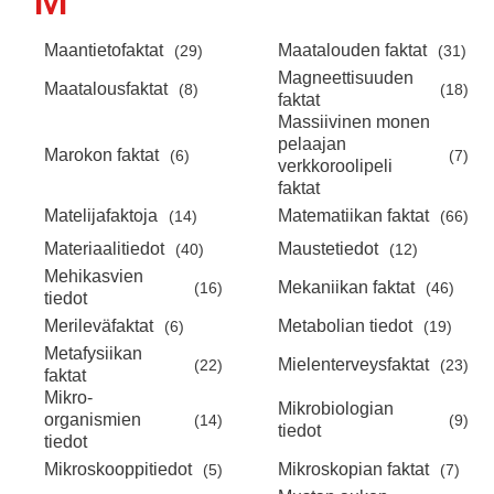
M
Maantietofaktat
Maatalouden faktat
(29)
(31)
Magneettisuuden
Maatalousfaktat
(8)
(18)
faktat
Massiivinen monen
pelaajan
Marokon faktat
(6)
(7)
verkkoroolipeli
faktat
Matelijafaktoja
Matematiikan faktat
(14)
(66)
Materiaalitiedot
Maustetiedot
(40)
(12)
Mehikasvien
Mekaniikan faktat
(16)
(46)
tiedot
Merileväfaktat
Metabolian tiedot
(6)
(19)
Metafysiikan
Mielenterveysfaktat
(22)
(23)
faktat
Mikro-
Mikrobiologian
organismien
(14)
(9)
tiedot
tiedot
Mikroskooppitiedot
Mikroskopian faktat
(5)
(7)