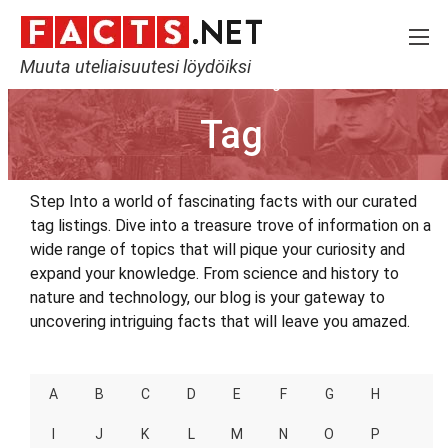
Muuta uteliaisuutesi löydöiksi
Home
Tag
Tag
Step Into a world of fascinating facts with our curated
tag listings. Dive into a treasure trove of information on a
wide range of topics that will pique your curiosity and
expand your knowledge. From science and history to
nature and technology, our blog is your gateway to
uncovering intriguing facts that will leave you amazed.
A
B
C
D
E
F
G
H
I
J
K
L
M
N
O
P