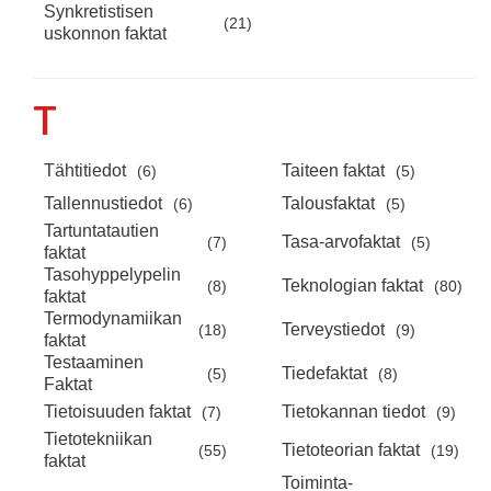
Synkretistisen
(21)
uskonnon faktat
T
Tähtitiedot
Taiteen faktat
(6)
(5)
Tallennustiedot
Talousfaktat
(6)
(5)
Tartuntatautien
Tasa-arvofaktat
(7)
(5)
faktat
Tasohyppelypelin
Teknologian faktat
(8)
(80)
faktat
Termodynamiikan
Terveystiedot
(18)
(9)
faktat
Testaaminen
Tiedefaktat
(5)
(8)
Faktat
Tietoisuuden faktat
Tietokannan tiedot
(7)
(9)
Tietotekniikan
Tietoteorian faktat
(55)
(19)
faktat
Toiminta-