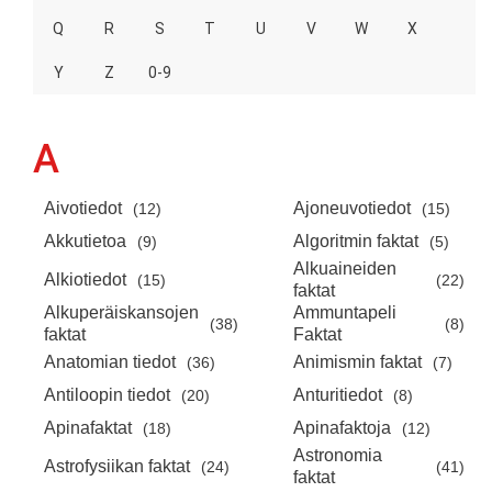
Q
R
S
T
U
V
W
X
Y
Z
0-9
A
Aivotiedot
Ajoneuvotiedot
(12)
(15)
Akkutietoa
Algoritmin faktat
(9)
(5)
Alkuaineiden
Alkiotiedot
(15)
(22)
faktat
Alkuperäiskansojen
Ammuntapeli
(38)
(8)
faktat
Faktat
Anatomian tiedot
Animismin faktat
(36)
(7)
Antiloopin tiedot
Anturitiedot
(20)
(8)
Apinafaktat
Apinafaktoja
(18)
(12)
Astronomia
Astrofysiikan faktat
(24)
(41)
faktat