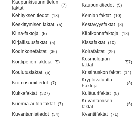
Kaupunkisuunnittelun
Kaupunkitiedot
(7)
(5)
faktat
Kehityksen tiedot
Kemian faktat
(13)
(10)
Keskittymisen faktat
Kestävyysfaktat
(5)
(8)
Kiina-faktoja
Kilpikonnafaktoja
(5)
(13)
Kirjallisuusfaktat
Kissafaktat
(5)
(10)
Kodinkonefaktat
Koirafaktat
(36)
(28)
Kosmologian
Korttipelien faktoja
(5)
(57)
faktat
Koulutusfaktat
Kristinuskon faktat
(5)
(14)
Kryptovaluutta
Kromosomitiedot
(7)
(8)
Faktoja
Kukkafaktat
Kulttuurifaktat
(327)
(5)
Kuvantamisen
Kuorma-auton faktat
(7)
(6)
faktat
Kuvantamistiedot
Kvanttifaktat
(34)
(71)