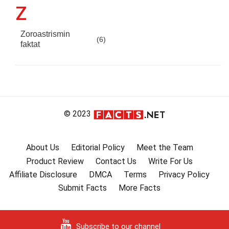
Z
Zoroastrismin
(6)
faktat
© 2023
About Us
Editorial Policy
Meet the Team
Product Review
Contact Us
Write For Us
Affiliate Disclosure
DMCA
Terms
Privacy Policy
Submit Facts
More Facts
Subscribe to our channel