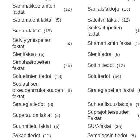
Sammakkoeläinten
Saniaisfaktoja
(12)
(16)
faktat
Sanomalehtifaktat
Säteilyn faktat
(5)
(12)
Seikkailupelien
Sedan-faktat
(18)
(1
faktat
Selviytymispelien
Shamanismin faktat
(9)
(1
faktat
Sienifaktat
Sienitiedot
(5)
(6)
Simulaatiopelien
Soitin tiedot
(25)
(12)
faktat
Soluelinten tiedot
Solutiedot
(13)
(54)
Sosiaalisen
oikeudenmukaisuuden
Strategiapelien faktat
(8)
(
faktat
Strategiatiedot
Suhteellisuusfaktoja
(8)
(1
Suprajohteisuuden
Superauton faktat
(8)
(
Faktat
Suunnittelu faktat
SUV-faktat
(5)
(36)
Sykaditiedot
Symbioosin tiedot
(11)
(8)