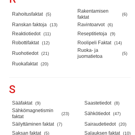
Rakentamisen
Rahoitusfaktat
(5)
(6)
faktat
Ranskan faktoja
Ravintoarvot
(13)
(6)
Reaktiotiedot
Reseptitietoja
(11)
(9)
Robottifaktat
Roolipeli Faktat
(12)
(14)
Ruoka- ja
Ruohotiedot
(21)
(5)
juomatietoa
Ruokafaktat
(20)
S
Sääfaktat
Saastetiedot
(9)
(8)
Sähkömagnetismin
Sähkötiedot
(23)
(47)
faktat
Säilyttäminen faktat
Sairaudetiedot
(7)
(20)
Saksan faktat
Salauksen faktat
(5)
(10)