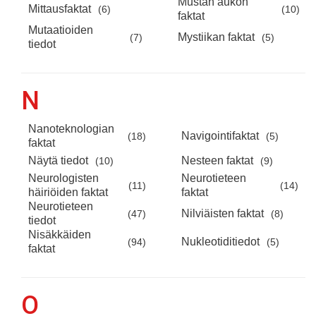
Mustan aukon
Mittausfaktat
(6)
(10)
faktat
Mutaatioiden
Mystiikan faktat
(7)
(5)
tiedot
N
Nanoteknologian
Navigointifaktat
(18)
(5)
faktat
Näytä tiedot
Nesteen faktat
(10)
(9)
Neurologisten
Neurotieteen
(11)
(14)
häiriöiden faktat
faktat
Neurotieteen
Nilviäisten faktat
(47)
(8)
tiedot
Nisäkkäiden
Nukleotiditiedot
(94)
(5)
faktat
O