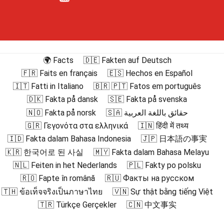
🌍 Facts
🇩🇪 Fakten auf Deutsch
🇫🇷 Faits en français
🇪🇸 Hechos en Español
🇮🇹 Fatti in Italiano
🇧🇷 🇵🇹 Fatos em português
🇩🇰 Fakta på dansk
🇸🇪 Fakta på svenska
🇳🇴 Fakta på norsk
🇸🇦 حقائق باللغة العربية
🇬🇷 Γεγονότα στα ελληνικά
🇮🇳 हिंदी में तथ्य
🇮🇩 Fakta dalam Bahasa Indonesia
🇯🇵 日本語の事実
🇰🇷 한국어로 된 사실
🇲🇾 Fakta dalam Bahasa Melayu
🇳🇱 Feiten in het Nederlands
🇵🇱 Fakty po polsku
🇷🇴 Fapte în română
🇷🇺 Факты на русском
🇹🇭 ข้อเท็จจริงเป็นภาษาไทย
🇻🇳 Sự thật bằng tiếng Việt
🇹🇷 Türkçe Gerçekler
🇨🇳 中文事实