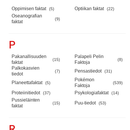
Oppimisen faktat
Optiikan faktat
(5)
(22)
Oseanografian
(9)
faktat
P
Pakanallisuuden
Palapeli Pelin
(15)
(8)
faktat
Faktoja
Palkokasvien
Pensastiedot
(7)
(31)
tiedot
Pokémon
Planeettafaktat
(5)
(539)
Faktoja
Proteiinitiedot
Psykologiafaktat
(37)
(14)
Pussieläinten
Puu-tiedot
(15)
(53)
faktat
R