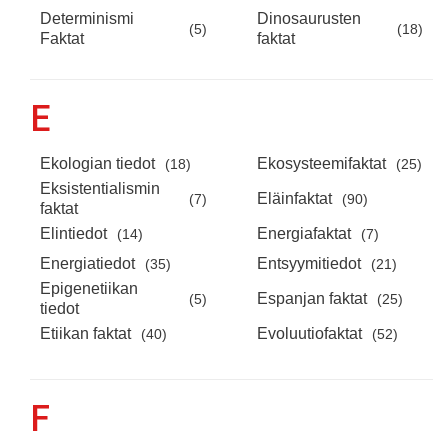
Determinismi
Dinosaurusten
(5)
(18)
Faktat
faktat
E
Ekologian tiedot
Ekosysteemifaktat
(18)
(25)
Eksistentialismin
Eläinfaktat
(7)
(90)
faktat
Elintiedot
Energiafaktat
(14)
(7)
Energiatiedot
Entsyymitiedot
(35)
(21)
Epigenetiikan
Espanjan faktat
(5)
(25)
tiedot
Etiikan faktat
Evoluutiofaktat
(40)
(52)
F