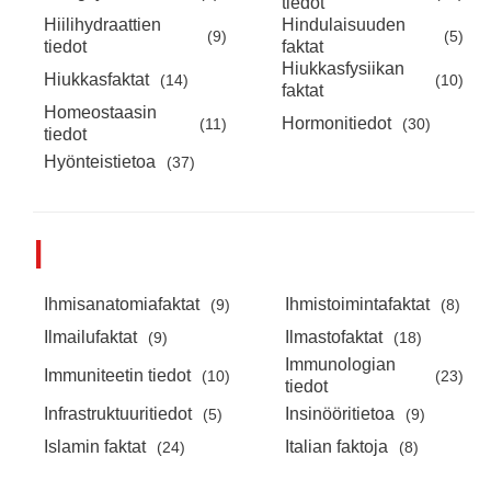
tiedot
Hiilihydraattien
Hindulaisuuden
(9)
(5)
tiedot
faktat
Hiukkasfysiikan
Hiukkasfaktat
(14)
(10)
faktat
Homeostaasin
Hormonitiedot
(11)
(30)
tiedot
Hyönteistietoa
(37)
I
Ihmisanatomiafaktat
Ihmistoimintafaktat
(9)
(8)
Ilmailufaktat
Ilmastofaktat
(9)
(18)
Immunologian
Immuniteetin tiedot
(10)
(23)
tiedot
Infrastruktuuritiedot
Insinööritietoa
(5)
(9)
Islamin faktat
Italian faktoja
(24)
(8)