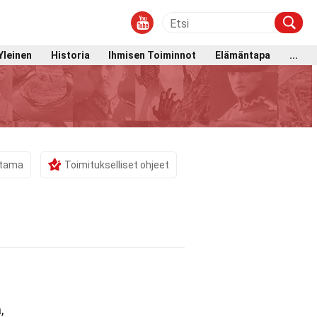
Yleinen
Historia
Ihmisen Toiminnot
Elämäntapa
...
stama
Toimitukselliset ohjeet
,