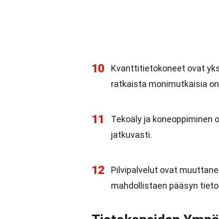
10
Kvanttitietokoneet ovat yk
ratkaista monimutkaisia ong
11
Tekoäly ja koneoppiminen o
jatkuvasti.
12
Pilvipalvelut ovat muuttane
mahdollistaen pääsyn tieto