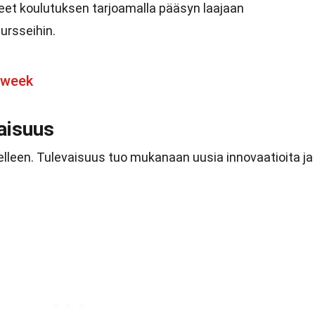
eet koulutuksen tarjoamalla pääsyn laajaan
ursseihin.
sweek
aisuus
elleen. Tulevaisuus tuo mukanaan uusia innovaatioita ja