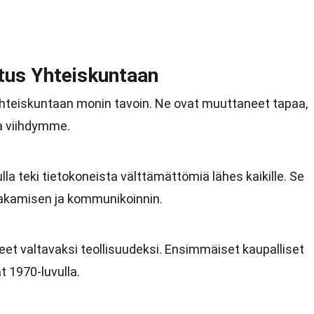
tus Yhteiskuntaan
yhteiskuntaan monin tavoin. Ne ovat muuttaneet tapaa,
a viihdymme.
lla teki tietokoneista välttämättömiä lähes kaikille. Se
jakamisen ja kommunikoinnin.
eet valtavaksi teollisuudeksi. Ensimmäiset kaupalliset
t 1970-luvulla.