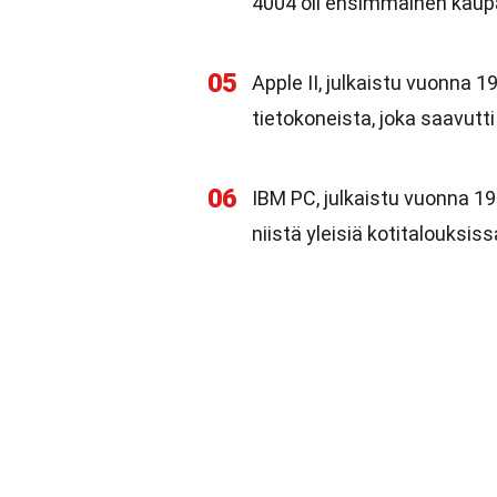
4004 oli ensimmäinen kaupa
05
Apple II, julkaistu vuonna 1
tietokoneista, joka saavutt
06
IBM PC, julkaistu vuonna 1981
niistä yleisiä kotitalouksiss