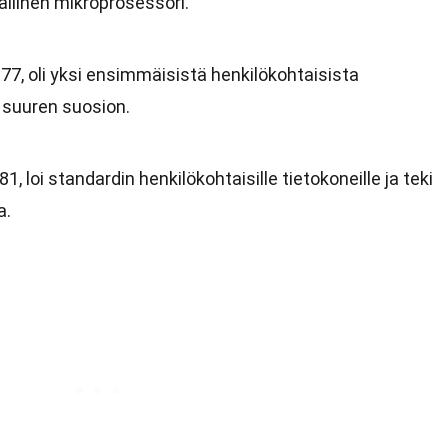
llinen mikroprosessori.
977, oli yksi ensimmäisistä henkilökohtaisista
i suuren suosion.
, loi standardin henkilökohtaisille tietokoneille ja teki
a.