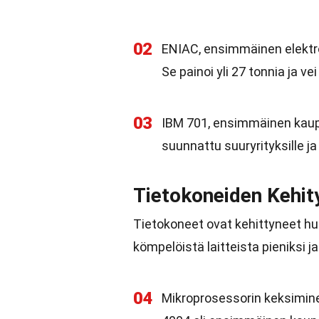
02
ENIAC, ensimmäinen elektro
Se painoi yli 27 tonnia ja v
03
IBM 701, ensimmäinen kaupal
suunnattu suuryrityksille ja h
Tietokoneiden Kehit
Tietokoneet ovat kehittyneet hu
kömpelöistä laitteista pieniksi ja
04
Mikroprosessorin keksimine