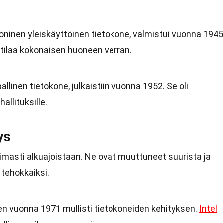
ninen yleiskäyttöinen tietokone, valmistui vuonna 1945
ei tilaa kokonaisen huoneen verran.
linen tietokone, julkaistiin vuonna 1952. Se oli
allituksille.
ys
imasti alkuajoistaan. Ne ovat muuttuneet suurista ja
 tehokkaiksi.
n vuonna 1971 mullisti tietokoneiden kehityksen.
Intel