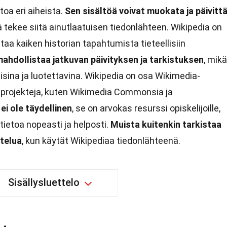
toa eri aiheista.
Sen sisältöä voivat muokata ja päivitt
ä tekee siitä ainutlaatuisen tiedonlähteen. Wikipedia on
kattaa kaiken historian tapahtumista tieteellisiin
ahdollistaa jatkuvan päivityksen ja tarkistuksen
, mikä
sina ja luotettavina. Wikipedia on osa Wikimedia-
 projekteja, kuten Wikimedia Commonsia ja
ei ole täydellinen
, se on arvokas resurssi opiskelijoille,
ät tietoa nopeasti ja helposti.
Muista kuitenkin tarkistaa
ttelua
, kun käytät Wikipediaa tiedonlähteenä.
Sisällysluettelo