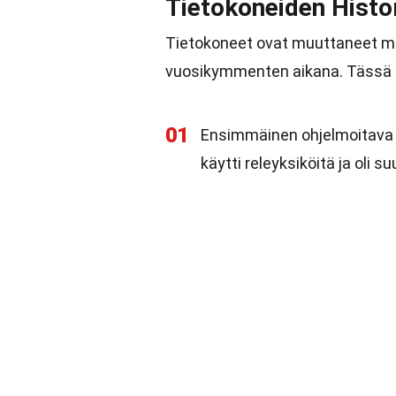
Tietokoneiden Histo
Tietokoneet ovat muuttaneet ma
vuosikymmenten aikana. Tässä mu
01
Ensimmäinen ohjelmoitava t
käytti releyksiköitä ja oli 