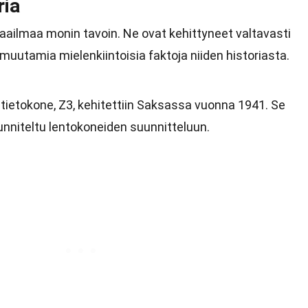
ria
ailmaa monin tavoin. Ne ovat kehittyneet valtavasti
utamia mielenkiintoisia faktoja niiden historiasta.
ietokone, Z3, kehitettiin Saksassa vuonna 1941. Se
suunniteltu lentokoneiden suunnitteluun.