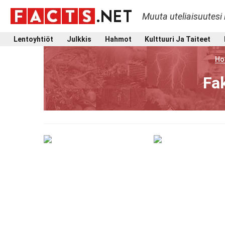
Muuta uteliaisuutesi 
Lentoyhtiöt
Julkkis
Hahmot
Kulttuuri Ja Taiteet
Ho
Fak