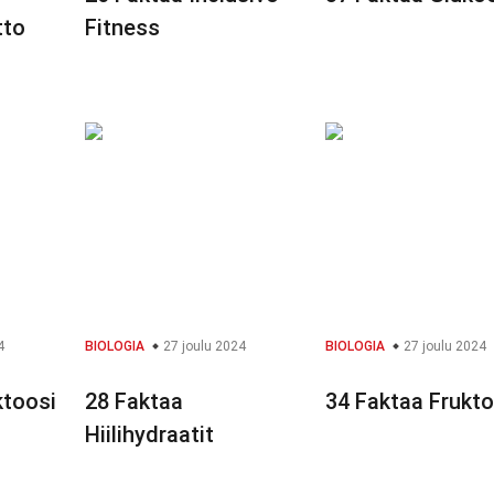
tto
Fitness
4
BIOLOGIA
27 joulu 2024
BIOLOGIA
27 joulu 2024
ktoosi
28 Faktaa
34 Faktaa Frukto
Hiilihydraatit