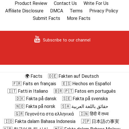
Product Review
Contact Us
Write For Us
Affiliate Disclosure
DMCA
Terms
Privacy Policy
Submit Facts
More Facts
Subscribe to our channel
🌍 Facts
🇩🇪 Fakten auf Deutsch
🇫🇷 Faits en français
🇪🇸 Hechos en Español
🇮🇹 Fatti in Italiano
🇧🇷 🇵🇹 Fatos em português
🇩🇰 Fakta på dansk
🇸🇪 Fakta på svenska
🇳🇴 Fakta på norsk
🇸🇦 حقائق باللغة العربية
🇬🇷 Γεγονότα στα ελληνικά
🇮🇳 हिंदी में तथ्य
🇮🇩 Fakta dalam Bahasa Indonesia
🇯🇵 日本語の事実