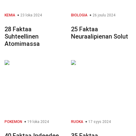
KEMIA
23 loka 2024
BIOLOGIA
26 joulu 2024
28 Faktaa
25 Faktaa
Suhteellinen
Neuraalipienan Solut
Atomimassa
POKEMON
19 loka 2024
RUOKA
17 syys 2024
40 Faktaa Indeedee
35 Faktaa