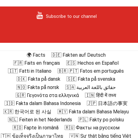
Subscribe to our channel
🌍 Facts
🇩🇪 Fakten auf Deutsch
🇫🇷 Faits en français
🇪🇸 Hechos en Español
🇮🇹 Fatti in Italiano
🇧🇷 🇵🇹 Fatos em português
🇩🇰 Fakta på dansk
🇸🇪 Fakta på svenska
🇳🇴 Fakta på norsk
🇸🇦 حقائق باللغة العربية
🇬🇷 Γεγονότα στα ελληνικά
🇮🇳 हिंदी में तथ्य
🇮🇩 Fakta dalam Bahasa Indonesia
🇯🇵 日本語の事実
🇰🇷 한국어로 된 사실
🇲🇾 Fakta dalam Bahasa Melayu
🇳🇱 Feiten in het Nederlands
🇵🇱 Fakty po polsku
🇷🇴 Fapte în română
🇷🇺 Факты на русском
🇹🇭 ข้อเท็จจริงเป็นภาษาไทย
🇻🇳 Sự thật bằng tiếng Việt