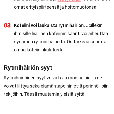
omat erityispiirteensä ja hoitomuotonsa.
03
Kofeiini voi laukaista rytmihäiriön.
Joillekin
ihmisille liiallinen kofeiinin saanti voi aiheuttaa
sydämen rytmin häiriöitä. On tärkeää seurata
omaa kofeiininkulutusta.
Rytmihäiriön syyt
Rytmihäiriöiden syyt voivat olla moninaisia, ja ne
voivat liittyä sekä elämäntapoihin että perinnöllisiin
tekijöihin. Tässä muutamia yleisiä syitä.