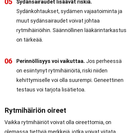
05
Sydänsairaudet lisäävät riskiä.
Sydänkohtaukset, sydämen vajaatoiminta ja
muut sydänsairaudet voivat johtaa
rytmihäiriöihin. Säännöllinen lääkärintarkastus
on tärkeää.
06
Perinnöllisyys voi vaikuttaa.
Jos perheessä
on esiintynyt rytmihäiriöitä, riski niiden
kehittymiselle voi olla suurempi. Geneettinen
testaus voi tarjota lisätietoa.
Rytmihäiriön oireet
Vaikka rytmihäiriöt voivat olla oireettomia, on
olemassa tiettyjä merkkejä, jotka voivat viitata