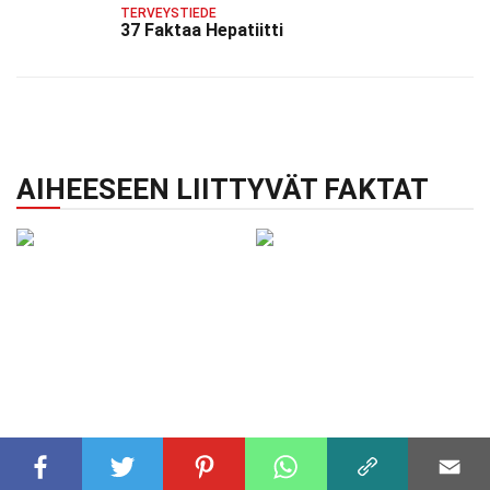
TERVEYSTIEDE
37 Faktaa Hepatiitti
AIHEESEEN LIITTYVÄT FAKTAT
BIOLOGIA
09 joulu 2024
KASVIT
14 joulu 2024
28 Faktaa C3-kasvi
36 Faktaa