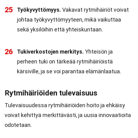
25
Työkyvyttömyys.
Vakavat rytmihäiriöt voivat
johtaa työkyvyttömyyteen, mikä vaikuttaa
sekä yksilöihin että yhteiskuntaan.
26
Tukiverkostojen merkitys.
Yhteisön ja
perheen tuki on tärkeää rytmihäiriöistä
kärsiville, ja se voi parantaa elämänlaatua.
Rytmihäiriöiden tulevaisuus
Tulevaisuudessa rytmihäiriöiden hoito ja ehkäisy
voivat kehittyä merkittävästi, ja uusia innovaatioita
odotetaan.