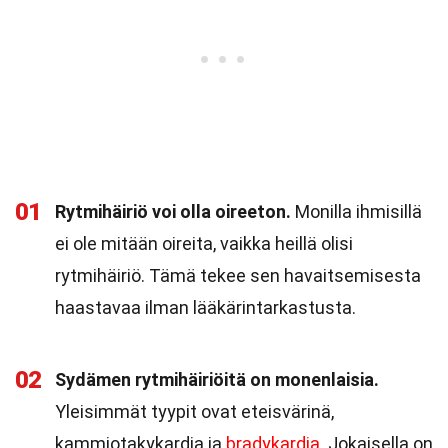
01
Rytmihäiriö voi olla oireeton.
Monilla ihmisillä
ei ole mitään oireita, vaikka heillä olisi
rytmihäiriö. Tämä tekee sen havaitsemisesta
haastavaa ilman lääkärintarkastusta.
02
Sydämen rytmihäiriöitä on monenlaisia.
Yleisimmät tyypit ovat eteisvärinä,
kammiotakykardia ja
bradykardia
. Jokaisella on