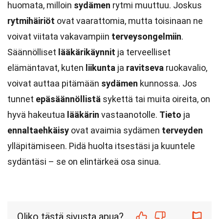
huomata, milloin
sydämen
rytmi muuttuu. Joskus
rytmihäiriöt
ovat vaarattomia, mutta toisinaan ne
voivat viitata vakavampiin
terveysongelmiin
.
Säännölliset
lääkärikäynnit
ja terveelliset
elämäntavat, kuten
liikunta
ja
ravitseva
ruokavalio,
voivat auttaa pitämään
sydämen
kunnossa. Jos
tunnet
epäsäännöllistä
sykettä tai muita oireita, on
hyvä hakeutua
lääkärin
vastaanotolle.
Tieto
ja
ennaltaehkäisy
ovat avaimia sydämen
terveyden
ylläpitämiseen. Pidä huolta itsestäsi ja kuuntele
sydäntäsi – se on elintärkeä osa sinua.
Oliko tästä sivusta apua?