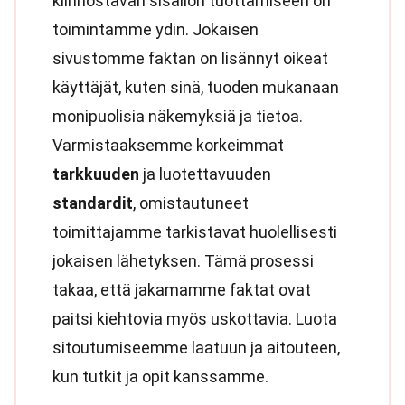
kiinnostavan sisällön tuottamiseen on
toimintamme ydin. Jokaisen
sivustomme faktan on lisännyt oikeat
käyttäjät, kuten sinä, tuoden mukanaan
monipuolisia näkemyksiä ja tietoa.
Varmistaaksemme korkeimmat
tarkkuuden
ja luotettavuuden
standardit
, omistautuneet
toimittajamme tarkistavat huolellisesti
jokaisen lähetyksen. Tämä prosessi
takaa, että jakamamme faktat ovat
paitsi kiehtovia myös uskottavia. Luota
sitoutumiseemme laatuun ja aitouteen,
kun tutkit ja opit kanssamme.