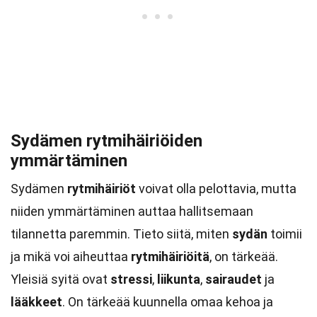
Sydämen rytmihäiriöiden
ymmärtäminen
Sydämen
rytmihäiriöt
voivat olla pelottavia, mutta
niiden ymmärtäminen auttaa hallitsemaan
tilannetta paremmin. Tieto siitä, miten
sydän
toimii
ja mikä voi aiheuttaa
rytmihäiriöitä
, on tärkeää.
Yleisiä syitä ovat
stressi
,
liikunta
,
sairaudet
ja
lääkkeet
. On tärkeää kuunnella omaa kehoa ja