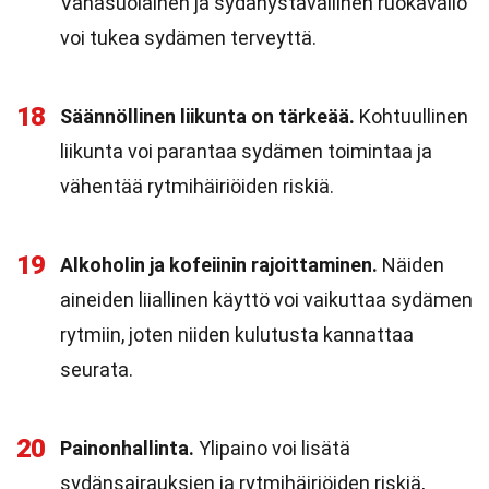
Vähäsuolainen ja sydänystävällinen ruokavalio
voi tukea sydämen terveyttä.
18
Säännöllinen liikunta on tärkeää.
Kohtuullinen
liikunta voi parantaa sydämen toimintaa ja
vähentää rytmihäiriöiden riskiä.
19
Alkoholin ja kofeiinin rajoittaminen.
Näiden
aineiden liiallinen käyttö voi vaikuttaa sydämen
rytmiin, joten niiden kulutusta kannattaa
seurata.
20
Painonhallinta.
Ylipaino voi lisätä
sydänsairauksien ja rytmihäiriöiden riskiä,