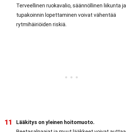
Terveellinen ruokavalio, säännöllinen liikunta ja
tupakoinnin lopettaminen voivat vähentää
rytmihäiriöiden riskiä.
11
Lääkitys on yleinen hoitomuoto.
Beetasalpaajat ja muut lääkkeet voivat auttaa