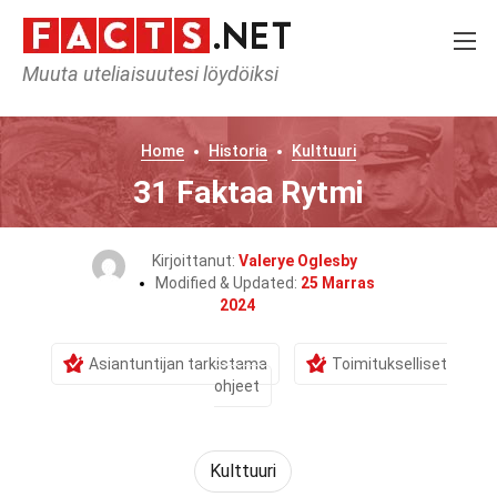
Muuta uteliaisuutesi löydöiksi
Home
Historia
Kulttuuri
31 Faktaa Rytmi
Kirjoittanut:
Valerye Oglesby
Modified & Updated:
25 Marras
2024
Asiantuntijan tarkistama
Toimitukselliset
ohjeet
Kulttuuri