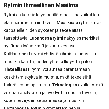
Rytmin Ihmeellinen Maailma
Rytmi on kaikkialla ympärillämme, ja se vaikuttaa
elämäämme monin tavoin.
Musiikissa
rytmi antaa
kappaleille niiden sykkeen ja tekee niistä
tanssittavia.
Luonnossa
rytmi näkyy esimerkiksi
sydämen lyönneissä ja vuorovesissä.
Kulttuurisesti
rytmi yhdistää ihmisiä tanssin ja
musiikin kautta, luoden yhteisöllisyyttä ja iloa.
Tieteellisesti
rytmi voi auttaa parantamaan
keskittymiskykyä ja muistia, mikä tekee siitä
tärkeän osan oppimista.
Teknologian
avulla rytmiä
voidaan analysoida ja hyödyntää uusilla tavoilla,
kuten terveyden seurannassa ja musiikin
tuotannossa.
Rytmin
ymmärtäminen ja