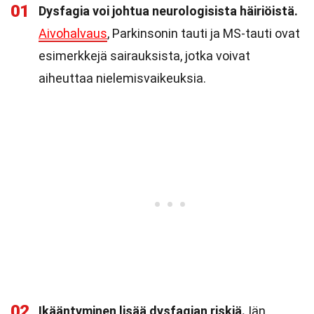
01
Dysfagia voi johtua neurologisista häiriöistä.
Aivohalvaus
, Parkinsonin tauti ja MS-tauti ovat
esimerkkejä sairauksista, jotka voivat
aiheuttaa nielemisvaikeuksia.
02
Ikääntyminen lisää dysfagian riskiä.
Iän