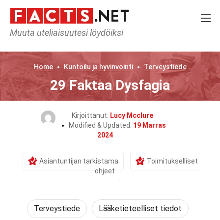
Muuta uteliaisuutesi löydöiksi
Home
Kuntoilu ja hyvinvointi
Terveystiede
29 Faktaa Dysfagia
Kirjoittanut:
Lucy Mcclure
Modified & Updated:
19 Marras
2024
Asiantuntijan tarkistama
Toimitukselliset
ohjeet
Terveystiede
Lääketieteelliset tiedot