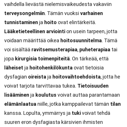
vaihdella lievästä nielemisvaikeudesta vakaviin
terveysongelmiin
. Tämän vuoksi
varhainen
tunnistaminen
ja
hoito
ovat elintärkeitä.
Lääketieteellinen arviointi
on usein tarpeen, jotta
voidaan määrittää oikea
hoitosuunnitelma
. Tämä
voi sisältää
ravitsemusterapiaa
,
puheterapiaa
tai
jopa
kirurgisia toimenpiteitä
. On tärkeää, että
läheiset
ja
hoitohenkilökunta
ovat tietoisia
dysfagian
oireista
ja
hoitovaihtoehdoista
, jotta he
voivat tarjota tarvittavaa tukea.
Tietoisuuden
lisääminen
ja
koulutus
voivat auttaa parantamaan
elämänlaatua
niille, jotka kamppailevat tämän
tilan
kanssa. Lopulta, ymmärrys ja
tuki
voivat tehdä
suuren eron dysfagiasta kärsivien ihmisten