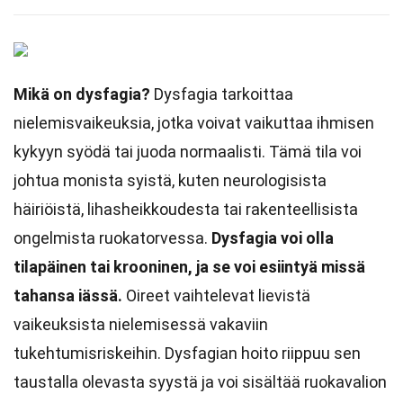
Mikä on dysfagia?
Dysfagia tarkoittaa
nielemisvaikeuksia, jotka voivat vaikuttaa ihmisen
kykyyn syödä tai juoda normaalisti. Tämä tila voi
johtua monista syistä, kuten neurologisista
häiriöistä, lihasheikkoudesta tai rakenteellisista
ongelmista ruokatorvessa.
Dysfagia voi olla
tilapäinen tai krooninen, ja se voi esiintyä missä
tahansa iässä.
Oireet vaihtelevat lievistä
vaikeuksista nielemisessä vakaviin
tukehtumisriskeihin. Dysfagian hoito riippuu sen
taustalla olevasta syystä ja voi sisältää ruokavalion