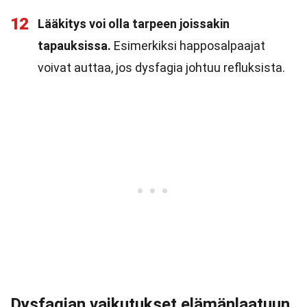
12
Lääkitys voi olla tarpeen joissakin
tapauksissa.
Esimerkiksi happosalpaajat
voivat auttaa, jos dysfagia johtuu refluksista.
Dysfagian vaikutukset elämänlaatuun