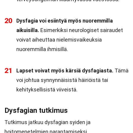
20
Dysfagia voi esiintyä myös nuoremmilla
aikuisilla.
Esimerkiksi neurologiset sairaudet
voivat aiheuttaa nielemisvaikeuksia
nuoremmilla ihmisillä.
21
Lapset voivat myös kärsiä dysfagiasta.
Tämä
voi johtua synnynnäisistä häiriöistä tai
kehityksellisistä viiveistä.
Dysfagian tutkimus
Tutkimus jatkuu dysfagian syiden ja
hoitomenetelmien parantamiseksi.