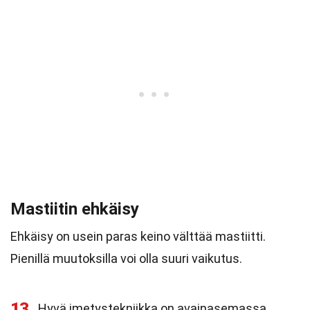
Mastiitin ehkäisy
Ehkäisy on usein paras keino välttää mastiitti.
Pienillä muutoksilla voi olla suuri vaikutus.
13
Hyvä imetystekniikka on avainasemassa.