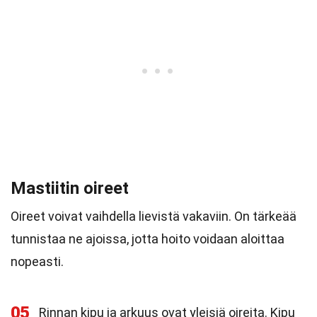
Mastiitin oireet
Oireet voivat vaihdella lievistä vakaviin. On tärkeää
tunnistaa ne ajoissa, jotta hoito voidaan aloittaa
nopeasti.
05
Rinnan kipu ja arkuus ovat yleisiä oireita. Kipu