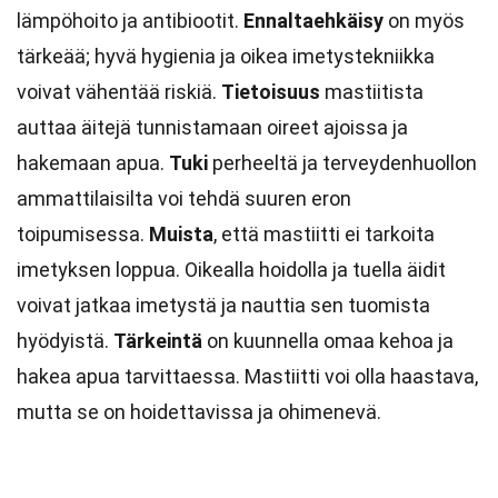
lämpöhoito ja antibiootit.
Ennaltaehkäisy
on myös
tärkeää; hyvä hygienia ja oikea imetystekniikka
voivat vähentää riskiä.
Tietoisuus
mastiitista
auttaa äitejä tunnistamaan oireet ajoissa ja
hakemaan apua.
Tuki
perheeltä ja terveydenhuollon
ammattilaisilta voi tehdä suuren eron
toipumisessa.
Muista
, että mastiitti ei tarkoita
imetyksen loppua. Oikealla hoidolla ja tuella äidit
voivat jatkaa imetystä ja nauttia sen tuomista
hyödyistä.
Tärkeintä
on kuunnella omaa kehoa ja
hakea apua tarvittaessa. Mastiitti voi olla haastava,
mutta se on hoidettavissa ja ohimenevä.