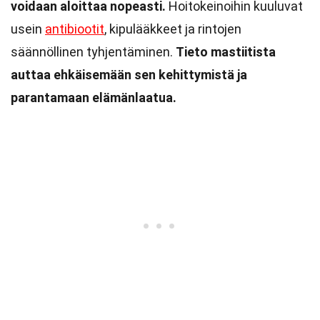
voidaan aloittaa nopeasti.
Hoitokeinoihin kuuluvat
usein
antibiootit
, kipulääkkeet ja rintojen
säännöllinen tyhjentäminen.
Tieto mastiitista
auttaa ehkäisemään sen kehittymistä ja
parantamaan elämänlaatua.