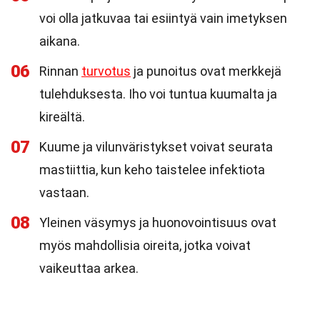
voi olla jatkuvaa tai esiintyä vain imetyksen
aikana.
06
Rinnan
turvotus
ja punoitus ovat merkkejä
tulehduksesta. Iho voi tuntua kuumalta ja
kireältä.
07
Kuume ja vilunväristykset voivat seurata
mastiittia, kun keho taistelee infektiota
vastaan.
08
Yleinen väsymys ja huonovointisuus ovat
myös mahdollisia oireita, jotka voivat
vaikeuttaa arkea.