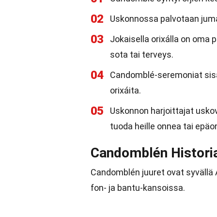
02
Uskonnossa palvotaan jumali
03
Jokaisella orixálla on oma 
sota tai terveys.
04
Candomblé-seremoniat sisält
orixáita.
05
Uskonnon harjoittajat uskov
tuoda heille onnea tai epäo
Candomblén Histori
Candomblén juuret ovat syvällä Af
fon- ja bantu-kansoissa.