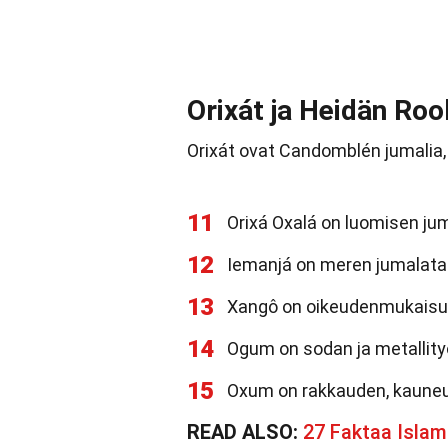
Orixát ja Heidän Roo
Orixát ovat Candomblén jumalia, j
11
Orixá Oxalá on luomisen juma
12
Iemanjá on meren jumalatar j
13
Xangô on oikeudenmukaisuu
14
Ogum on sodan ja metallity
15
Oxum on rakkauden, kauneud
READ ALSO:
27 Faktaa Islam