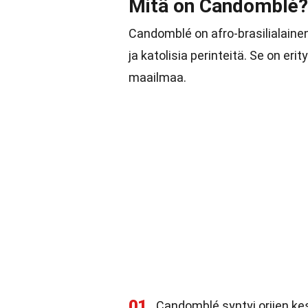
Mitä on Candomblé?
Candomblé on afro-brasilialainen
ja katolisia perinteitä. Se on eri
maailmaa.
01
Candomblé syntyi orjien kes