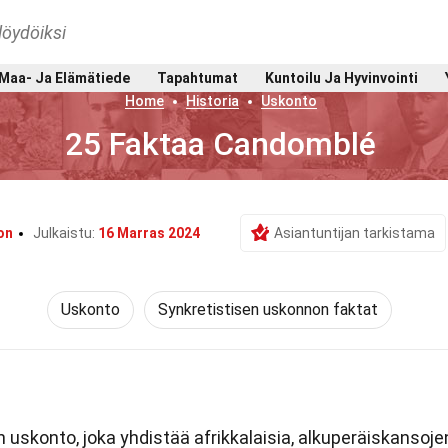
löydöiksi
Maa- Ja Elämätiede
Tapahtumat
Kuntoilu Ja Hyvinvointi
Home
Historia
Uskonto
25 Faktaa Candomblé
on
Julkaistu:
16 Marras 2024
Asiantuntijan tarkistama
Uskonto
Synkretistisen uskonnon faktat
n uskonto, joka yhdistää afrikkalaisia, alkuperäiskansoje