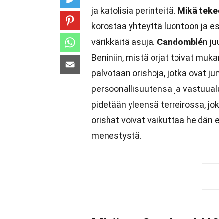
ja katolisia perinteitä.
Mikä teke
korostaa yhteyttä luontoon ja esi-
värikkäitä asuja.
Candomblé
n ju
Beniniin, mistä orjat toivat muka
palvotaan orishoja, jotka ovat ju
persoonallisuutensa ja vastuualu
pidetään yleensä terreirossa, jo
orishat voivat vaikuttaa heidän e
menestystä.