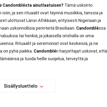
e Candomblésta ainutlaatuisen?
Tämä uskonto
isiin, ja sen rituaalit ovat täynnä musiikkia, tanssia ja
uret ulottuvat Länsi-Afrikkaan, erityisesti Nigeriaan ja
naan uskonnollisia perinteitä Brasiliaan.
Candomblé
ssa
maluuksia tai henkiä, ja jokaisella orishalla on oma
eensa. Rituaalit ja seremoniat ovat keskeisiä, ja ne
ka on pyhä paikka.
Candomblé
n harjoittajat uskovat, että
lämäänsä ja tuoda heille suojelua, terveyttä ja
Sisällysluettelo