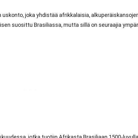
 uskonto, joka yhdistää afrikkalaisia, alkuperäiskansoje
tyisen suosittu Brasiliassa, mutta sillä on seuraajia ympär
kuudessa, jotka tuotiin Afrikasta Brasiliaan 1500-luvulla