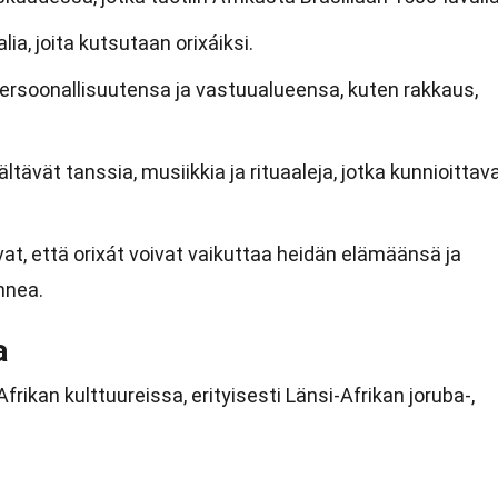
a, joita kutsutaan orixáiksi.
persoonallisuutensa ja vastuualueensa, kuten rakkaus,
ävät tanssia, musiikkia ja rituaaleja, jotka kunnioittav
at, että orixát voivat vaikuttaa heidän elämäänsä ja
nnea.
a
rikan kulttuureissa, erityisesti Länsi-Afrikan joruba-,