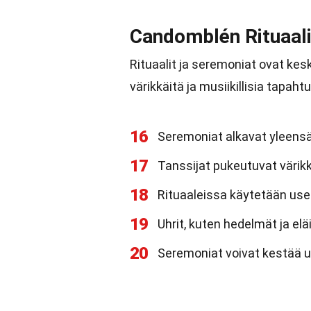
Candomblén Rituaali
Rituaalit ja seremoniat ovat ke
värikkäitä ja musiikillisia tapaht
16
Seremoniat alkavat yleensä 
17
Tanssijat pukeutuvat värikkä
18
Rituaaleissa käytetään usei
19
Uhrit, kuten hedelmät ja elä
20
Seremoniat voivat kestää use