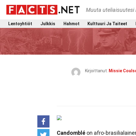
Muuta uteliaisuutesi 
Lentoyhtiöt
Julkkis
Hahmot
Kulttuuri Ja Taiteet
Kirjoittanut:
Missie Couls
Candomblé
on afro-brasilialaine