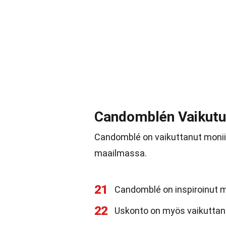
Candomblén Vaikutus
Candomblé on vaikuttanut moniin 
maailmassa.
21
Candomblé on inspiroinut m
22
Uskonto on myös vaikuttanut