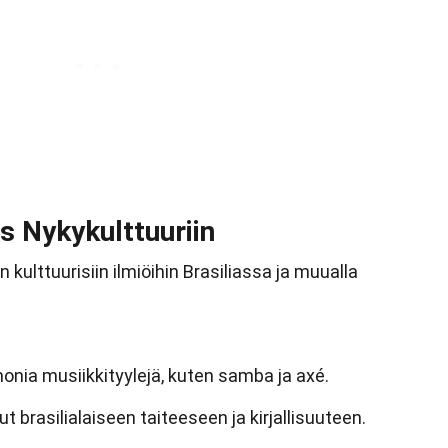
 Nykykulttuuriin
kulttuurisiin ilmiöihin Brasiliassa ja muualla
onia musiikkityylejä, kuten samba ja axé.
 brasilialaiseen taiteeseen ja kirjallisuuteen.