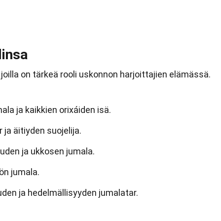
linsa
oilla on tärkeä rooli uskonnon harjoittajien elämässä.
la ja kaikkien orixáiden isä.
a äitiyden suojelija.
den ja ukkosen jumala.
ön jumala.
en ja hedelmällisyyden jumalatar.