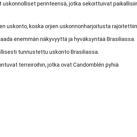
uskonnolliset perinteensä, jotka sekoittuivat paikallisii
en uskonto, koska orjien uskonnonharjoitusta rajoitettiin
 saada enemmän näkyvyyttä ja hyväksyntää Brasiliassa.
lisesti tunnustettu uskonto Brasiliassa.
ntuvat terreiroihin, jotka ovat Candomblén pyhiä