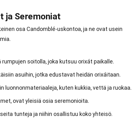
t ja Seremoniat
skeinen osa Candomblé-uskontoa, ja ne ovat usein
umia.
rumpujen soitolla, joka kutsuu orixát paikalle.
isiin asuihin, jotka edustavat heidän orixáitaan.
n luonnonmateriaaleja, kuten kukkia, vettä ja ruokaa.
imet, ovat yleisiä osia seremonioita.
ita tunteja ja niihin osallistuu koko yhteisö.