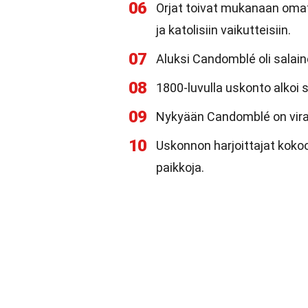
06
Orjat toivat mukanaan omat 
ja katolisiin vaikutteisiin.
07
Aluksi Candomblé oli salain
08
1800-luvulla uskonto alkoi
09
Nykyään Candomblé on viral
10
Uskonnon harjoittajat kokoo
paikkoja.