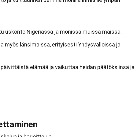
ettu uskonto Nigeriassa ja monissa muissa maissa.
ia myös länsimaissa, erityisesti Yhdysvalloissa ja
päivittäistä elämää ja vaikuttaa heidän päätöksiinsä ja
pettaminen
skelua ja harjoittelua.