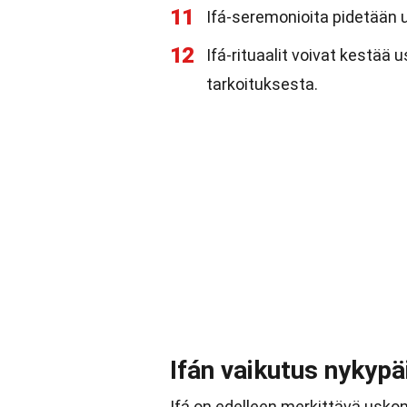
11
Ifá-seremonioita pidetään u
12
Ifá-rituaalit voivat kestää 
tarkoituksesta.
Ifán vaikutus nykypä
Ifá on edelleen merkittävä uskont