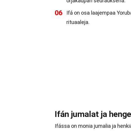
orjakaupan seurauksena.
06
Ifá on osa laajempaa Yorub
rituaaleja.
Ifán jumalat ja henge
Ifássa on monia jumalia ja henki