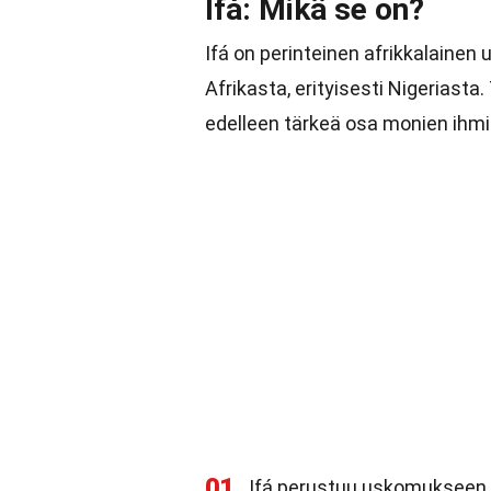
Ifá: Mikä se on?
Ifá on perinteinen afrikkalainen 
Afrikasta, erityisesti Nigeriasta
edelleen tärkeä osa monien ihm
01
Ifá perustuu uskomukseen, 