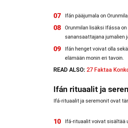
07
Ifán pääjumala on Orunmila
08
Orunmilan lisäksi Ifássa on 
sanansaattajana jumalien ja
09
Ifán henget voivat olla sekä
elämään monin eri tavoin.
READ ALSO:
27 Faktaa Konk
Ifán rituaalit ja ser
Ifá-rituaalit ja seremonit ovat 
10
Ifá-rituaalit voivat sisältää