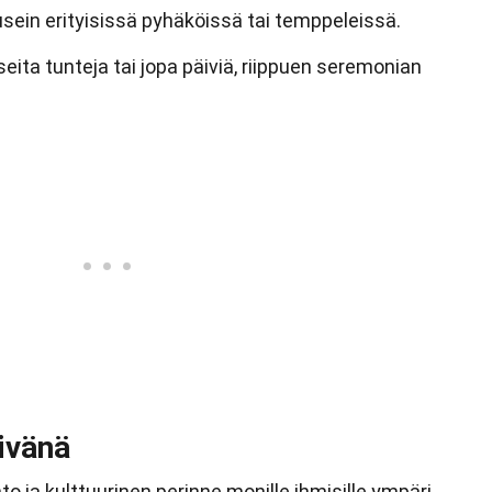
sein erityisissä pyhäköissä tai temppeleissä.
useita tunteja tai jopa päiviä, riippuen seremonian
ivänä
o ja kulttuurinen perinne monille ihmisille ympäri