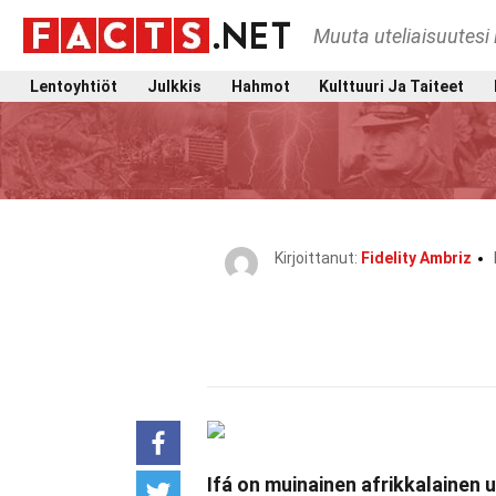
Muuta uteliaisuutesi 
Lentoyhtiöt
Julkkis
Hahmot
Kulttuuri Ja Taiteet
Kirjoittanut:
Fidelity Ambriz
Ifá on muinainen afrikkalainen 