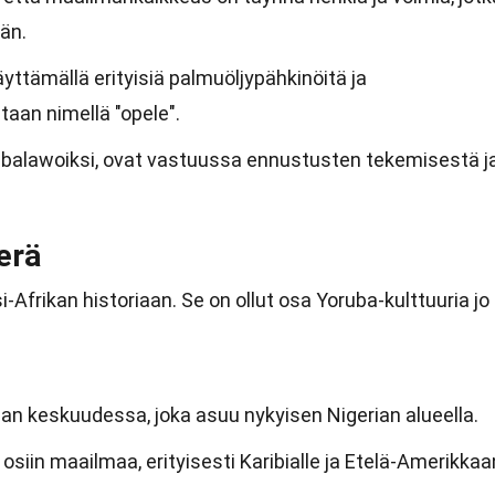
än.
ttämällä erityisiä palmuöljypähkinöitä ja
taan nimellä "opele".
 babalawoiksi, ovat vastuussa ennustusten tekemisestä j
perä
i-Afrikan historiaan. Se on ollut osa Yoruba-kulttuuria jo
an keskuudessa, joka asuu nykyisen Nigerian alueella.
osiin maailmaa, erityisesti Karibialle ja Etelä-Amerikkaa