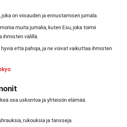
, joka on viisauden ja ennustamisen jumala.
monia muita jumalia, kuten Esu, joka toimii
 ihmisten välillä.
 hyviä että pahoja, ja ne voivat vaikuttaa ihmisten
okyo
emonit
tärkeä osa uskontoa ja yhteisön elämää.
 uhrauksia, rukouksia ja tansseja.