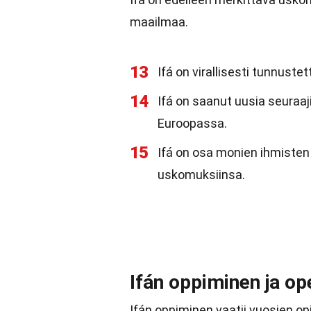
maailmaa.
13
Ifá on virallisesti tunnust
14
Ifá on saanut uusia seuraaj
Euroopassa.
15
Ifá on osa monien ihmisten 
uskomuksiinsa.
Ifán oppiminen ja o
Ifán oppiminen vaatii vuosien opi