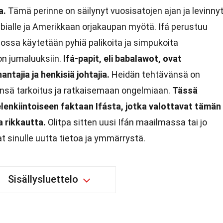
a.
Tämä perinne on säilynyt vuosisatojen ajan ja levinny
ibialle ja Amerikkaan orjakaupan myötä. Ifá perustuu
ossa käytetään pyhiä palikoita ja simpukoita
n jumaluuksiin.
Ifá-papit, eli babalawot, ovat
tajia ja henkisiä johtajia.
Heidän tehtävänsä on
nsä tarkoitus ja ratkaisemaan ongelmiaan.
Tässä
lenkiintoiseen faktaan Ifásta, jotka valottavat tämän
a rikkautta.
Olitpa sitten uusi Ifán maailmassa tai jo
t sinulle uutta tietoa ja ymmärrystä.
Sisällysluettelo