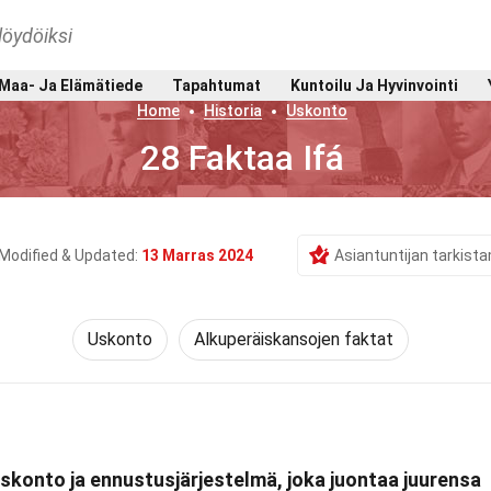
löydöiksi
Maa- Ja Elämätiede
Tapahtumat
Kuntoilu Ja Hyvinvointi
Home
Historia
Uskonto
28 Faktaa Ifá
Modified & Updated:
13 Marras 2024
Asiantuntijan tarkist
Uskonto
Alkuperäiskansojen faktat
uskonto ja ennustusjärjestelmä, joka juontaa juurensa