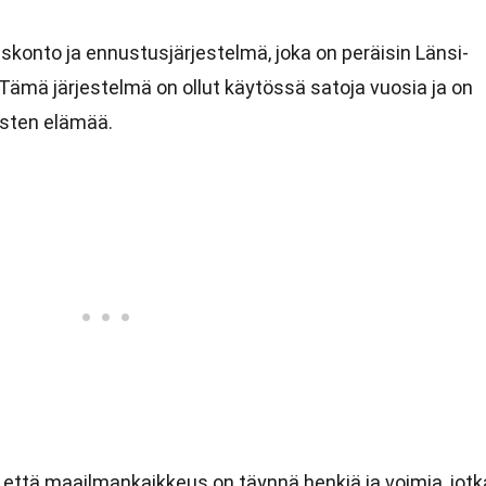
uskonto ja ennustusjärjestelmä, joka on peräisin Länsi-
. Tämä järjestelmä on ollut käytössä satoja vuosia ja on
isten elämää.
että maailmankaikkeus on täynnä henkiä ja voimia, jotk