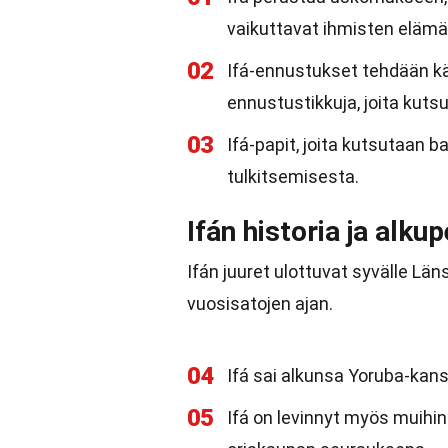
vaikuttavat ihmisten elämä
02
Ifá-ennustukset tehdään käy
ennustustikkuja, joita kutsu
03
Ifá-papit, joita kutsutaan
tulkitsemisesta.
Ifán historia ja alku
Ifán juuret ulottuvat syvälle Läns
vuosisatojen ajan.
04
Ifá sai alkunsa Yoruba-kans
05
Ifá on levinnyt myös muihin 