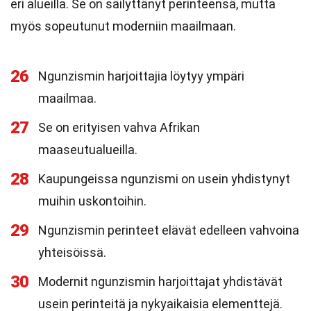
eri alueilla. Se on säilyttänyt perinteensä, mutta
myös sopeutunut moderniin maailmaan.
26
Ngunzismin harjoittajia löytyy ympäri
maailmaa.
27
Se on erityisen vahva Afrikan
maaseutualueilla.
28
Kaupungeissa ngunzismi on usein yhdistynyt
muihin uskontoihin.
29
Ngunzismin perinteet elävät edelleen vahvoina
yhteisöissä.
30
Modernit ngunzismin harjoittajat yhdistävät
usein perinteitä ja nykyaikaisia elementtejä.