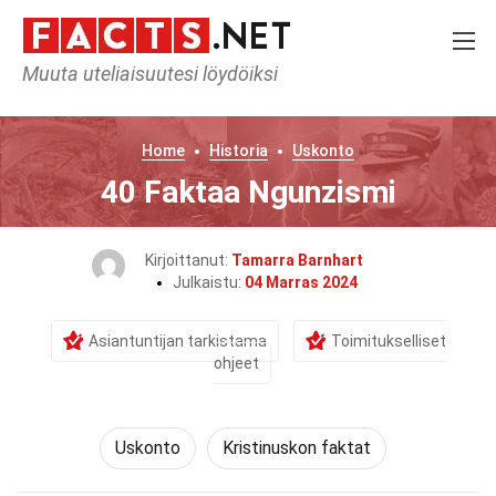
Muuta uteliaisuutesi löydöiksi
Home
Historia
Uskonto
40 Faktaa Ngunzismi
Kirjoittanut:
Tamarra Barnhart
Julkaistu:
04 Marras 2024
Asiantuntijan tarkistama
Toimitukselliset
ohjeet
Uskonto
Kristinuskon faktat