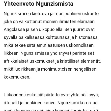
Yhteenveto Ngunzismista
Ngunzismi on kiehtova ja monipuolinen uskonto,
joka on vaikuttanut monien ihmisten elämään
Angolassa ja sen ulkopuolella. Sen juuret ovat
syvällä paikallisessa kulttuurissa ja historiassa,
mikä tekee siitä ainutlaatuisen uskonnollisen
liikkeen. Ngunzismissa yhdistyvät perinteiset
afrikkalaiset uskomukset ja kristilliset elementit,
mikä luo rikkaan ja monimuotoisen hengellisen
kokemuksen.
Uskonnon keskeisiä piirteitä ovat yhteisöllisyys,
rituaalit ja henkinen kasvu. Ngunzismi korostaa
myös luonnon ja esi-isien kunnioittamista, mikä