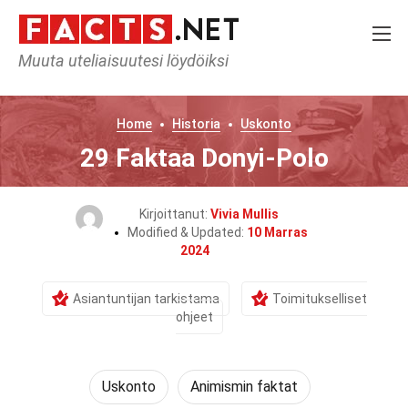
Muuta uteliaisuutesi löydöiksi
Home
Historia
Uskonto
29 Faktaa Donyi-Polo
Kirjoittanut:
Vivia Mullis
Modified & Updated:
10 Marras
2024
Asiantuntijan tarkistama
Toimitukselliset
ohjeet
Uskonto
Animismin faktat