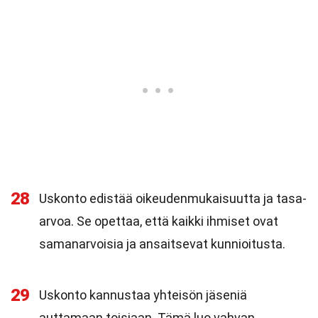
28
Uskonto edistää oikeudenmukaisuutta ja tasa-
arvoa. Se opettaa, että kaikki ihmiset ovat
samanarvoisia ja ansaitsevat kunnioitusta.
29
Uskonto kannustaa yhteisön jäseniä
auttamaan toisiaan. Tämä luo vahvan