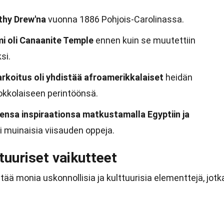
thy Drew'na
vuonna 1886 Pohjois-Carolinassa.
i oli Canaanite Temple
ennen kuin se muutettiin
si.
rkoitus oli yhdistää afroamerikkalaiset
heidän
okkolaiseen perintöönsä.
eensa inspiraationsa matkustamalla Egyptiin ja
i muinaisia viisauden oppeja.
tuuriset vaikutteet
ää monia uskonnollisia ja kulttuurisia elementtejä, jotk