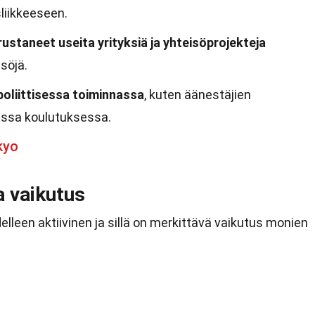
liikkeeseen.
ustaneet useita yrityksiä ja yhteisöprojekteja
söjä.
poliittisessa toiminnassa
, kuten äänestäjien
isessa koulutuksessa.
kyo
a vaikutus
lleen aktiivinen ja sillä on merkittävä vaikutus monien