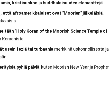
lamin, kristinuskon ja buddhalaisuuden elementtejä
.
 että afroamerikkalaiset ovat "Moorien" jälkeläisiä
,
kolaisia.
meltään "Holy Koran of the Moorish Science Temple of
in Koraanista.
t usein feziä tai turbaania
merkkinä uskonnollisesta ja
ään.
rityisiä pyhiä päiviä
, kuten Moorish New Year ja Prophe