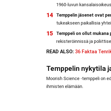
1960-luvun kansalaisoikeus
14
Temppelin jäsenet ovat per
tukeakseen paikallisia yhtei
15
Temppeli on ollut mukana 
rekisteröinnissä ja poliitt
READ ALSO:
36 Faktaa Tenri
Temppelin nykytila j
Moorish Science -temppeli on ede
ihmisten elämään.