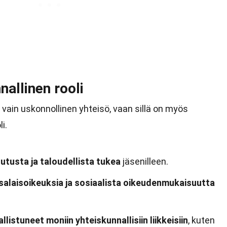
allinen rooli
 vain uskonnollinen yhteisö, vaan sillä on myös
i.
utusta ja taloudellista tukea
jäsenilleen.
salaisoikeuksia ja sosiaalista oikeudenmukaisuutta
listuneet moniin yhteiskunnallisiin liikkeisiin
, kuten