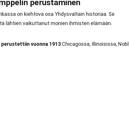
emppelin perustaminen
kassa on kiehtova osa Yhdysvaltain historiaa. Se
siitä lähtien vaikuttanut monien ihmisten elämään.
 perustettiin vuonna 1913
Chicagossa, Illinoisissa, Nob