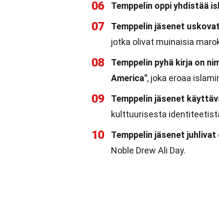
06
Temppelin oppi yhdistää is
07
Temppelin jäsenet uskovat,
jotka olivat muinaisia marok
08
Temppelin pyhä kirja on ni
America"
, joka eroaa islam
09
Temppelin jäsenet käyttävä
kulttuurisesta identiteetist
10
Temppelin jäsenet juhlivat e
Noble Drew Ali Day.