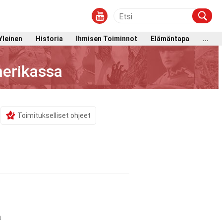
Yleinen
Historia
Ihmisen Toiminnot
Elämäntapa
...
merikassa
Toimitukselliset ohjeet
a