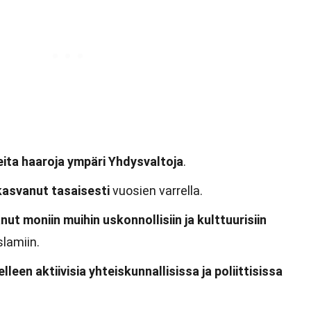
eita haaroja ympäri Yhdysvaltoja
.
asvanut tasaisesti
vuosien varrella.
ut moniin muihin uskonnollisiin ja kulttuurisiin
slamiin.
leen aktiivisia yhteiskunnallisissa ja poliittisissa