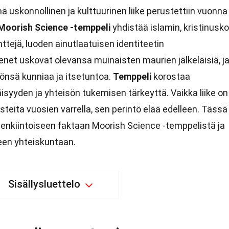
 uskonnollinen ja kulttuurinen liike perustettiin vuonna
Moorish Science -temppeli
yhdistää islamin, kristinusk
ttejä, luoden ainutlaatuisen identiteetin
senet uskovat olevansa muinaisten maurien jälkeläisiä, j
önsä kunniaa ja itsetuntoa.
Temppeli
korostaa
äisyyden ja yhteisön tukemisen tärkeyttä. Vaikka liike on
eita vuosien varrella, sen perintö elää edelleen. Tässä
enkiintoiseen faktaan Moorish Science -temppelistä ja
een yhteiskuntaan.
Sisällysluettelo