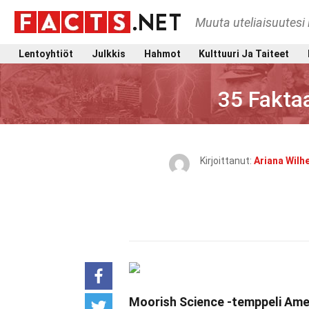
Muuta uteliaisuutesi 
Lentoyhtiöt
Julkkis
Hahmot
Kulttuuri Ja Taiteet
35 Fakta
Kirjoittanut:
Ariana Wilh
Moorish Science -temppeli Ame