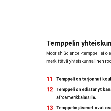
Temppelin yhteiskunn
Moorish Science -temppeli ei ole
merkittävä yhteiskunnallinen rool
11
Temppeli on tarjonnut koul
12
Temppeli on edistänyt kan
afroamerikkalaisille.
13
Temppelin jäsenet ovat osal