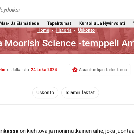
löydöiksi
Maa- Ja Elämätiede
Tapahtumat
Kuntoilu Ja Hyvinvointi
Home
Historia
Uskonto
a Moorish Science -temppeli A
elm
Julkaistu:
24 Loka 2024
Asiantuntijan tarkistama
Uskonto
Islamin faktat
rikassa
on kiehtova ja monimutkainen aihe, joka juonta