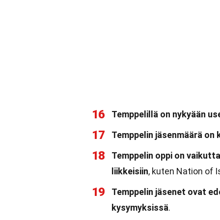
16
Temppelillä on nykyään us
17
Temppelin jäsenmäärä on k
18
Temppelin oppi on vaikuttan
liikkeisiin
, kuten Nation of I
19
Temppelin jäsenet ovat edel
kysymyksissä
.