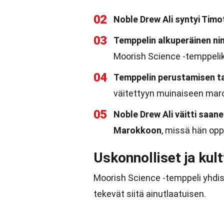
02
Noble Drew Ali syntyi Timo
03
Temppelin alkuperäinen nim
Moorish Science -temppelik
04
Temppelin perustamisen ta
väitettyyn muinaiseen mar
05
Noble Drew Ali väitti saan
Marokkoon
, missä hän opp
Uskonnolliset ja kult
Moorish Science -temppeli yhdist
tekevät siitä ainutlaatuisen.