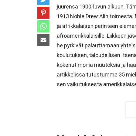
juurensa 1900-luvun alkuun. Tämä
1913 Noble Drew Alin toimesta.
ja afrikkalaisen perinteen elemen
afroamerikkalaisille. Liikkeen jä
he pyrkivät palauttamaan yhteis
koulutuksen, taloudellisen itsen
kokenut monia muutoksia ja haast
artikkelissa tutustumme 35 miel
sen vaikutuksesta amerikkalais