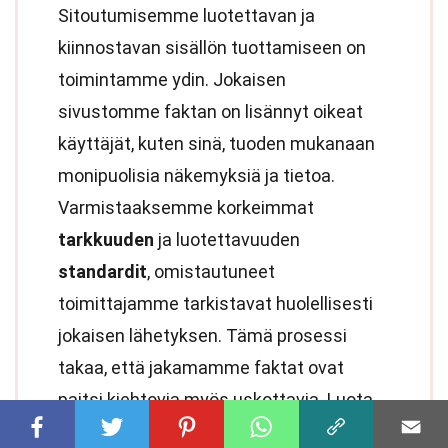
Sitoutumisemme luotettavan ja
kiinnostavan sisällön tuottamiseen on
toimintamme ydin. Jokaisen
sivustomme faktan on lisännyt oikeat
käyttäjät, kuten sinä, tuoden mukanaan
monipuolisia näkemyksiä ja tietoa.
Varmistaaksemme korkeimmat
tarkkuuden
ja luotettavuuden
standardit
, omistautuneet
toimittajamme tarkistavat huolellisesti
jokaisen lähetyksen. Tämä prosessi
takaa, että jakamamme faktat ovat
paitsi kiehtovia myös uskottavia. Luota
sitoutumiseemme laatuun ja aitouteen,