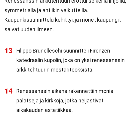
Renessanssin arkkitehtuuri erottui selkeillä linjoilla,
symmetrialla ja antiikin vaikutteilla.
Kaupunkisuunnittelu kehittyi, ja monet kaupungit
saivat uuden ilmeen.
13
Filippo Brunelleschi suunnitteli Firenzen
katedraalin kupolin, joka on yksi renessanssin
arkkitehtuurin mestariteoksista.
14
Renessanssin aikana rakennettiin monia
palatseja ja kirkkoja, jotka heijastivat
aikakauden estetiikkaa.