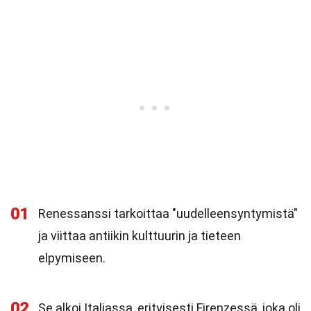
01
Renessanssi tarkoittaa "uudelleensyntymistä"
ja viittaa antiikin kulttuurin ja tieteen
elpymiseen.
02
Se alkoi Italiassa, erityisesti Firenzessä, joka oli