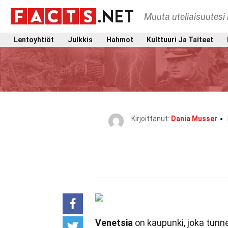
Muuta uteliaisuutesi 
Lentoyhtiöt
Julkkis
Hahmot
Kulttuuri Ja Taiteet
Kirjoittanut:
Dania Musser
Venetsia
on kaupunki, joka tunn