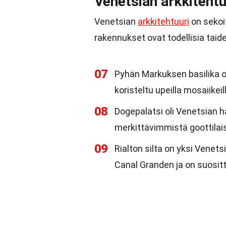
Venetsian arkkitehtu
Venetsian
arkkitehtuuri
on sekoit
rakennukset ovat todellisia taid
07
Pyhän Markuksen basilika o
koristeltu upeilla mosaiikeil
08
Dogepalatsi oli Venetsian ha
merkittävimmistä goottilai
09
Rialton silta on yksi Venets
Canal Granden ja on suositt