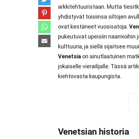
arkkitehtuuristaan. Mutta tiesitk
yhdistyvät toisiinsa siltojen av
ovat kestäneet vuosisatoja.
Ven
pukeutuvat upeisiin naamioihin ja
kulttuuria, ja siellä sijaitsee
Venetsia
on ainutlaatuinen mat
jokaiselle vierailijalle. Tässä a
kiehtovasta kaupungista.
Venetsian historia