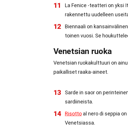
11
La Fenice -teatteri on yksi
rakennettu uudelleen useita
12
Biennaali on kansainvälinen
toinen vuosi. Se houkuttelee
Venetsian ruoka
Venetsian ruokakulttuuri on ainu
paikalliset raaka-aineet.
13
Sarde in saor on perinteine
sardiineista.
14
Risotto
al nero di seppia on
Venetsiassa.