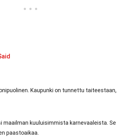
Said
monipuolinen. Kaupunki on tunnettu taiteestaan,
.
si maailman kuuluisimmista karnevaaleista. Se
nen paastoaikaa.