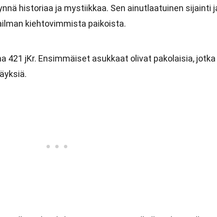
nnä historiaa ja mystiikkaa. Sen ainutlaatuinen sijainti j
ailman kiehtovimmista paikoista.
a 421 jKr. Ensimmäiset asukkaat olivat pakolaisia, jotka
äyksiä.