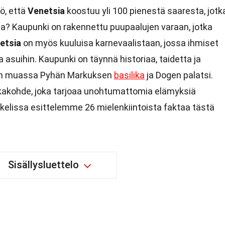
ö, että
Venetsia
koostuu yli 100 pienestä saaresta, jotk
ulla? Kaupunki on rakennettu puupaalujen varaan, jotka
etsia
on myös kuuluisa karnevaalistaan, jossa ihmiset
 asuihin. Kaupunki on täynnä historiaa, taidetta ja
 muun muassa Pyhän Markuksen
basilika
ja Dogen palatsi.
kakohde, joka tarjoaa unohtumattomia elämyksiä
rtikkelissa esittelemme 26 mielenkiintoista faktaa tästä
Sisällysluettelo