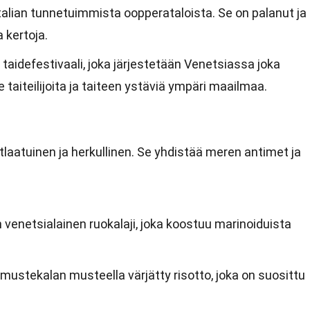
 Italian tunnetuimmista oopperataloista. Se on palanut ja
 kertoja.
 taidefestivaali, joka järjestetään Venetsiassa joka
 taiteilijoita ja taiteen ystäviä ympäri maailmaa.
tlaatuinen ja herkullinen. Se yhdistää meren antimet ja
n venetsialainen ruokalaji, joka koostuu marinoiduista
 mustekalan musteella värjätty risotto, joka on suosittu