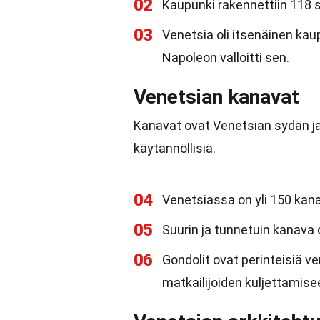
02
Kaupunki rakennettiin 118 saar
03
Venetsia oli itsenäinen kaup
Napoleon valloitti sen.
Venetsian kanavat
Kanavat ovat Venetsian sydän j
käytännöllisiä.
04
Venetsiassa on yli 150 kana
05
Suurin ja tunnetuin kanava o
06
Gondolit ovat perinteisiä ve
matkailijoiden kuljettamisee