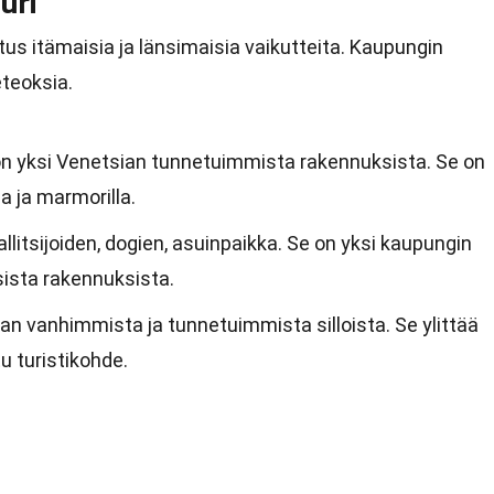
uri
us itämaisia ja länsimaisia vaikutteita. Kaupungin
eteoksia.
n yksi Venetsian tunnetuimmista rakennuksista. Se on
la ja marmorilla.
llitsijoiden, dogien, asuinpaikka. Se on yksi kaupungin
sista rakennuksista.
ian vanhimmista ja tunnetuimmista silloista. Se ylittää
u turistikohde.