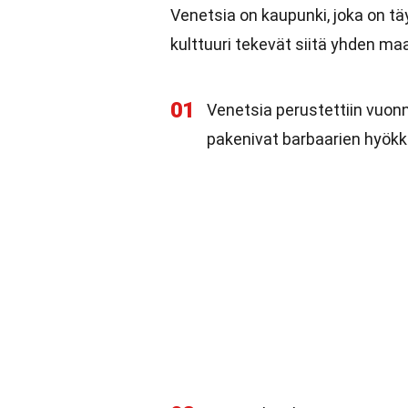
Venetsia on kaupunki, joka on täy
kulttuuri tekevät siitä yhden ma
01
Venetsia perustettiin vuonn
pakenivat barbaarien hyökk