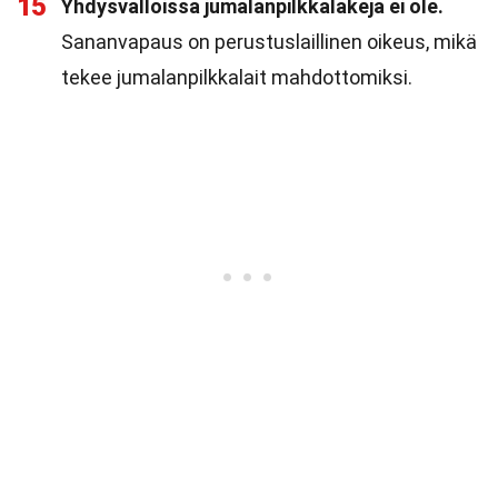
15
Yhdysvalloissa jumalanpilkkalakeja ei ole.
Sananvapaus on perustuslaillinen oikeus, mikä
tekee jumalanpilkkalait mahdottomiksi.