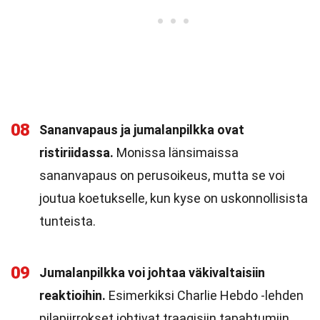
08
Sananvapaus ja jumalanpilkka ovat
ristiriidassa.
Monissa länsimaissa
sananvapaus on perusoikeus, mutta se voi
joutua koetukselle, kun kyse on uskonnollisista
tunteista.
09
Jumalanpilkka voi johtaa väkivaltaisiin
reaktioihin.
Esimerkiksi Charlie Hebdo -lehden
pilapiirrokset johtivat traagisiin tapahtumiin