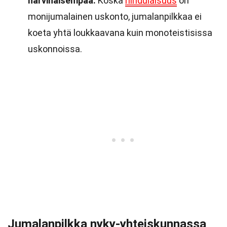
harvinaisempaa.
Koska
hindulaisuus
on
monijumalainen uskonto, jumalanpilkkaa ei
koeta yhtä loukkaavana kuin monoteistisissa
uskonnoissa.
Jumalanpilkka nyky-yhteiskunnassa