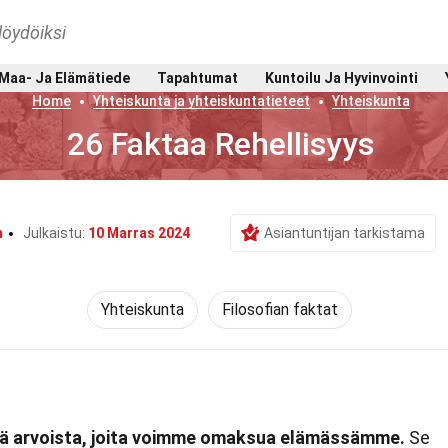
löydöiksi
Maa- Ja Elämätiede
Tapahtumat
Kuntoilu Ja Hyvinvointi
Home
Yhteiskunta ja yhteiskuntatieteet
Yhteiskunta
26 Faktaa Rehellisyys
m
Julkaistu:
10 Marras 2024
Asiantuntijan tarkistama
Yhteiskunta
Filosofian faktat
stä arvoista, joita voimme omaksua elämässämme.
Se