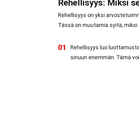
Rehellisyys: Miksi s
Rehellisyys on yksi arvostetuim
Tässä on muutamia syitä, miksi 
01
Rehellisyys luo luottamusta.
sinuun enemmän. Tämä voi p