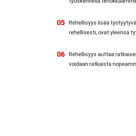
työskennellä tehokkaammi
05
Rehellisyys lisää työtyytyvä
rehellisesti, ovat yleensä 
06
Rehellisyys auttaa ratkaise
voidaan ratkaista nopeamm