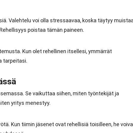
iä. Valehtelu voi olla stressaavaa, koska täytyy muistaa
 Rehellisyys poistaa tämän paineen.
temusta. Kun olet rehellinen itsellesi, ymmärrät
 tarpeitasi.
ässä
asemassa. Se vaikuttaa siihen, miten työntekijät ja
iten yritys menestyy.
tä. Kun tiimin jäsenet ovat rehellisiä toisilleen, he voiva