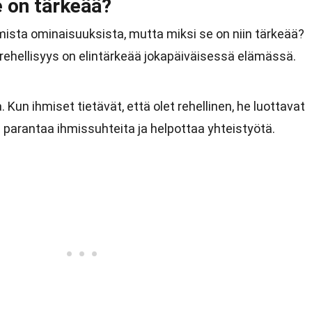
e on tärkeää?
mista ominaisuuksista, mutta miksi se on niin tärkeää?
rehellisyys on elintärkeää jokapäiväisessä elämässä.
 Kun ihmiset tietävät, että olet rehellinen, he luottavat
arantaa ihmissuhteita ja helpottaa yhteistyötä.