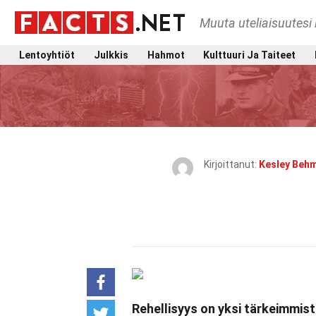
Muuta uteliaisuutesi 
Lentoyhtiöt
Julkkis
Hahmot
Kulttuuri Ja Taiteet
Kirjoittanut:
Kesley Beh
Rehellisyys on yksi tärkeimmi