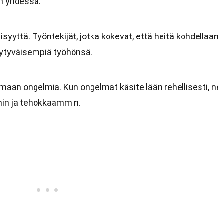
n yhdessä.
isyyttä. Työntekijät, jotka kokevat, että heitä kohdellaa
tyytyväisempiä työhönsä.
maan ongelmia. Kun ongelmat käsitellään rehellisesti, n
in ja tehokkaammin.