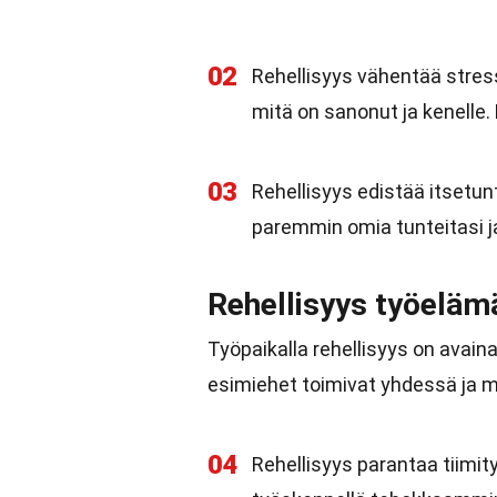
02
Rehellisyys vähentää stress
mitä on sanonut ja kenelle.
03
Rehellisyys edistää itsetun
paremmin omia tunteitasi ja
Rehellisyys työeläm
Työpaikalla rehellisyys on avain
esimiehet toimivat yhdessä ja m
04
Rehellisyys parantaa tiimityö