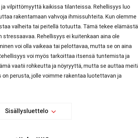
a vilpittömyyttä kaikissa tilanteissa. Rehellisyys luo
 auttaa rakentamaan vahvoja ihmissuhteita. Kun olemme
istaa valheita tai peitellä totuutta. Tämä tekee elämästä
stressaavaa. Rehellisyys ei kuitenkaan aina ole
nen voi olla vaikeaa tai pelottavaa, mutta se on aina
. Rehellisyys voi myös tarkoittaa itsensä tuntemista ja
mä vaatii rohkeutta ja nöyryyttä, mutta se auttaa meit
 on perusta, jolle voimme rakentaa luotettavan ja
Sisällysluettelo