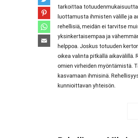
tarkoittaa totuudenmukaisuutta j
luottamusta ihmisten välille ja
rehellisiä, meidän ei tarvitse mu
yksinkertaisempaa ja vähemmän 
helppoa. Joskus totuuden kertomi
oikea valinta pitkällä aikavälillä
omien virheiden myöntämistä. Tä
kasvamaan ihmisinä. Rehellisyys
kunnioittavan yhteisön.