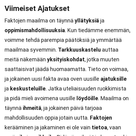
Viimeiset Ajatukset
Faktojen maailma on täynnä
yllätyksiä
ja
oppimismahdollisuuksia
. Kun tiedämme enemmän,
voimme tehdä parempia päätöksiä ja ymmärtää
maailmaa syvemmin.
Tarkkuuskastelu
auttaa
meitä näkemään
yksityiskohdat
, jotka muuten
saattaisivat jäädä huomaamatta. Tieto on voimaa,
ja jokainen uusi fakta avaa oven uusille
ajatuksille
ja
keskusteluille
. Jatka uteliaisuuden ruokkimista
ja pidä mieli avoimena uusille
löydöille
. Maailma on
täynnä
ihmeitä
, ja jokainen päivä tarjoaa
mahdollisuuden oppia jotain uutta.
Faktojen
kerääminen ja jakaminen ei ole vain
tietoa
, vaan