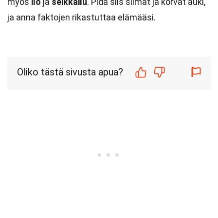
myös
ilo
ja
seikkailu
. Pidä siis silmät ja korvat auki,
ja anna faktojen rikastuttaa elämääsi.
Oliko tästä sivusta apua?