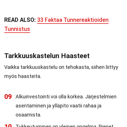
READ ALSO:
33 Faktaa Tunnereaktioiden
Tunnistus
Tarkkuuskastelun Haasteet
Vaikka tarkkuuskastelu on tehokasta, siihen liittyy
myös haasteita.
09
Alkuinvestointi voi olla korkea. Järjestelmien
asentaminen ja ylläpito vaatii rahaa ja
osaamista.
10
Tukkeutuminen on yleinen ongelma. Pienet