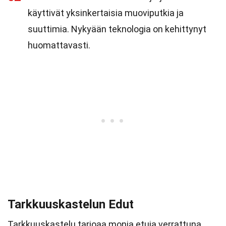
käyttivät yksinkertaisia muoviputkia ja
suuttimia. Nykyään teknologia on kehittynyt
huomattavasti.
Tarkkuuskastelun Edut
Tarkkuuskastelu tarjoaa monia etuja verrattuna