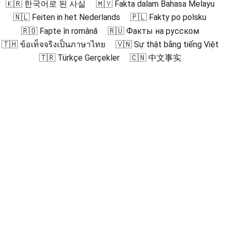
🇰🇷 한국어로 된 사실
🇲🇾 Fakta dalam Bahasa Melayu
🇳🇱 Feiten in het Nederlands
🇵🇱 Fakty po polsku
🇷🇴 Fapte în română
🇷🇺 Факты на русском
🇹🇭 ข้อเท็จจริงเป็นภาษาไทย
🇻🇳 Sự thật bằng tiếng Việt
🇹🇷 Türkçe Gerçekler
🇨🇳 中文事实