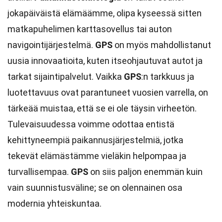
jokapäiväistä elämäämme, olipa kyseessä sitten
matkapuhelimen karttasovellus tai auton
navigointijärjestelmä.
GPS
on myös mahdollistanut
uusia innovaatioita, kuten itseohjautuvat autot ja
tarkat sijaintipalvelut. Vaikka
GPS
:n tarkkuus ja
luotettavuus ovat parantuneet vuosien varrella, on
tärkeää muistaa, että se ei ole täysin virheetön.
Tulevaisuudessa voimme odottaa entistä
kehittyneempiä paikannusjärjestelmiä, jotka
tekevät elämästämme vieläkin helpompaa ja
turvallisempaa.
GPS
on siis paljon enemmän kuin
vain suunnistusväline; se on olennainen osa
modernia yhteiskuntaa.