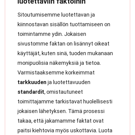
luotettaviin faktoihin
Sitoutumisemme luotettavan ja
kiinnostavan sisällön tuottamiseen on
toimintamme ydin. Jokaisen
sivustomme faktan on lisännyt oikeat
käyttäjät, kuten sinä, tuoden mukanaan
monipuolisia näkemyksiä ja tietoa.
Varmistaaksemme korkeimmat
tarkkuuden
ja luotettavuuden
standardit
, omistautuneet
toimittajamme tarkistavat huolellisesti
jokaisen lähetyksen. Tämä prosessi
takaa, että jakamamme faktat ovat
paitsi kiehtovia myös uskottavia. Luota