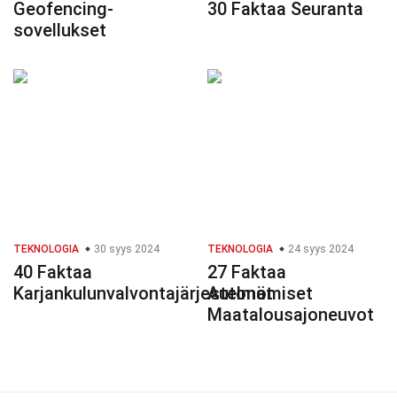
Geofencing-
30 Faktaa Seuranta
sovellukset
TEKNOLOGIA
30 syys 2024
TEKNOLOGIA
24 syys 2024
40 Faktaa
27 Faktaa
Karjankulunvalvontajärjestelmät
Autonomiset
Maatalousajoneuvot