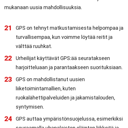
mukanaan uusia mahdollisuuksia.
21
GPS on tehnyt matkustamisesta helpompaa ja
turvallisempaa, kun voimme löytää reitit ja
välttää ruuhkat.
22
Urheilijat käyttävät GPS:ää seuratakseen
harjoitteluaan ja parantaakseen suorituksiaan.
23
GPS on mahdollistanut uusien
liiketoimintamallien, kuten
ruokalähettipalveluiden ja jakamistalouden,
syntymisen.
24
GPS auttaa ympäristönsuojelussa, esimerkiksi
seuraamalla uhanalaisten eläinten liikkeitä ja