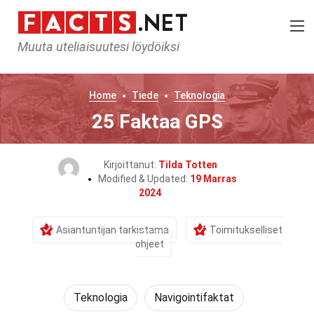
Muuta uteliaisuutesi löydöiksi
Home
Tiede
Teknologia
25 Faktaa GPS
Kirjoittanut:
Tilda Totten
Modified & Updated:
19 Marras
2024
Asiantuntijan tarkistama
Toimitukselliset
ohjeet
Teknologia
Navigointifaktat