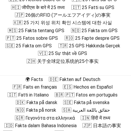
🇭🇮 जीपीएस के बारे में 25 तथ्य
🇮🇹 25 Fatti su GPS
🇯🇵 26個のRFID (アールエフアイディ)の事実
🇰🇷 25 가지 위성 위치 확인 시스템에 대한 사실
🇲🇸 25 Fakta tentang GPS
🇳🇴 25 Fakta om GPS
🇵🇹 25 Fatos sobre GPS
🇷🇴 25 Fapte despre GPS
🇸🇪 25 Fakta om GPS
🇹🇷 25 GPS Hakkında Gerçek
🇻🇮 25 Sự thật về GPS
🇿🇭 关于全球定位系统的25个事实
🌍 Facts
🇩🇪 Fakten auf Deutsch
🇫🇷 Faits en français
🇪🇸 Hechos en Español
🇮🇹 Fatti in Italiano
🇧🇷 🇵🇹 Fatos em português
🇩🇰 Fakta på dansk
🇸🇪 Fakta på svenska
🇳🇴 Fakta på norsk
🇸🇦 حقائق باللغة العربية
🇬🇷 Γεγονότα στα ελληνικά
🇮🇳 हिंदी में तथ्य
🇮🇩 Fakta dalam Bahasa Indonesia
🇯🇵 日本語の事実