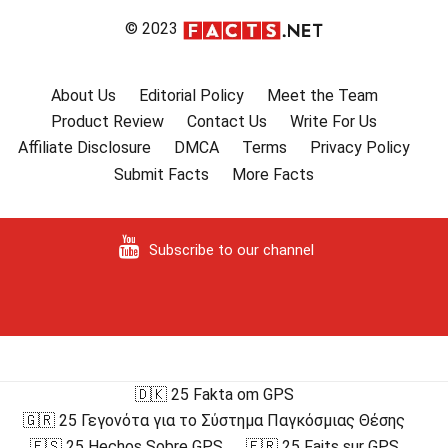
© 2023
About Us
Editorial Policy
Meet the Team
Product Review
Contact Us
Write For Us
Affiliate Disclosure
DMCA
Terms
Privacy Policy
Submit Facts
More Facts
Subscribe to our channel
🇩🇰 25 Fakta om GPS
🇬🇷 25 Γεγονότα για το Σύστημα Παγκόσμιας Θέσης
🇪🇸 25 Hechos Sobre GPS
🇫🇷 25 Faits sur GPS