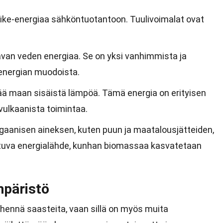
iike-energiaa sähköntuotantoon. Tuulivoimalat ovat
van veden energiaa. Se on yksi vanhimmista ja
energian muodoista.
ä maan sisäistä lämpöä. Tämä energia on erityisen
n vulkaanista toimintaa.
gaanisen aineksen, kuten puun ja maatalousjätteiden,
utuva energialähde, kunhan biomassaa kasvatetaan
mpäristö
hennä saasteita, vaan sillä on myös muita