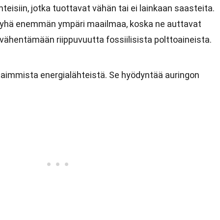
teisiin, jotka tuottavat vähän tai ei lainkaan saasteita.
n yhä enemmän ympäri maailmaa, koska ne auttavat
ähentämään riippuvuutta fossiilisista polttoaineista.
taimmista energialähteistä. Se hyödyntää auringon
.