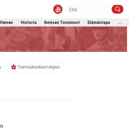
Yleinen
Historia
Ihmisen Toiminnot
Elämäntapa
...
a
Toimitukselliset ohjeet
an