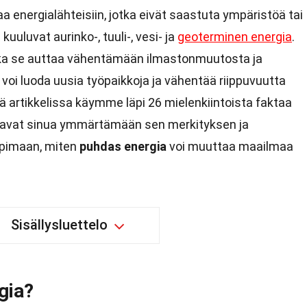
aa energialähteisiin, jotka eivät saastuta ympäristöä tai
uuluvat aurinko-, tuuli-, vesi- ja
geoterminen energia
.
ka se auttaa vähentämään ilmastonmuutosta ja
 voi luoda uusia työpaikkoja ja vähentää riippuvuutta
sä artikkelissa käymme läpi 26 mielenkiintoista faktaa
ttavat sinua ymmärtämään sen merkityksen ja
ppimaan, miten
puhdas energia
voi muuttaa maailmaa
Sisällysluettelo
gia?