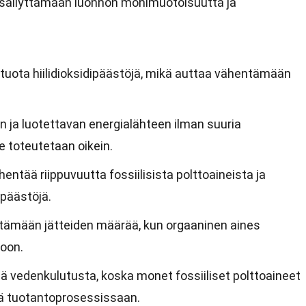
a säilyttämään luonnon monimuotoisuutta ja
t tuota hiilidioksidipäästöjä, mikä auttaa vähentämään
n ja luotettavan energialähteen ilman suuria
e toteutetaan oikein.
entää riippuvuutta fossiilisista polttoaineista ja
päästöjä.
tämään jätteiden määrää, kun orgaaninen aines
oon.
ä vedenkulutusta, koska monet fossiiliset polttoaineet
tä tuotantoprosessissaan.