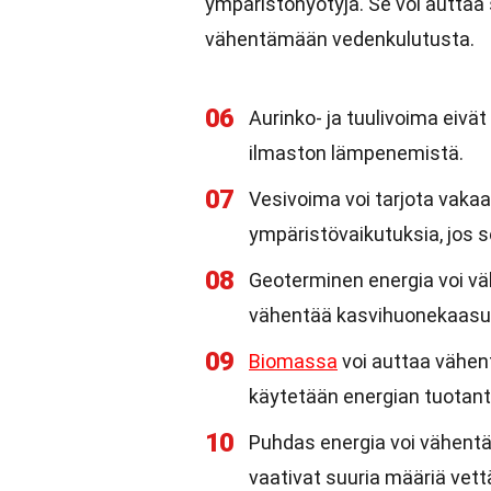
ympäristöhyötyjä. Se voi autta
vähentämään vedenkulutusta.
06
Aurinko- ja tuulivoima eivä
ilmaston lämpenemistä.
07
Vesivoima voi tarjota vakaa
ympäristövaikutuksia, jos s
08
Geoterminen energia voi väh
vähentää kasvihuonekaasu
09
Biomassa
voi auttaa vähen
käytetään energian tuotant
10
Puhdas energia voi vähentä
vaativat suuria määriä vet