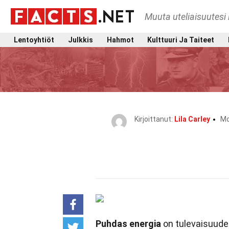
Muuta uteliaisuutesi 
Lentoyhtiöt
Julkkis
Hahmot
Kulttuuri Ja Taiteet
Kirjoittanut:
Lila Carley
Mo
Puhdas energia
on tulevaisuude