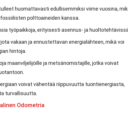
 tulleet huomattavasti edullisemmiksi viime vuosina, mi
ä fossiilisten polttoaineiden kanssa.
sia työpaikkoja, erityisesti asennus- ja huoltotehtävissä
rjota vakaan ja ennustettavan energialähteen, mikä voi
an hintoja.
ja maanviljelijöille ja metsänomistajille, jotka voivat
uotantoon.
ergiaan voivat vähentää riippuvuutta tuontienergiasta,
a turvallisuutta.
aalinen Odometria