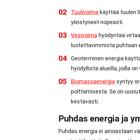
02
Tuulivoima
käyttää tuulen l
yleistyneet nopeasti.
03
Vesivoima
hyödyntää virtaa
luotettavimmista puhtaan 
04
Geoterminen energia käyttä
hyödyllistä alueilla, joilla o
05
Biomassaenergia
syntyy or
polttamisesta. Se on uusi
kestävästi.
Puhdas energia ja y
Puhdas energia ei ainoastaan vä