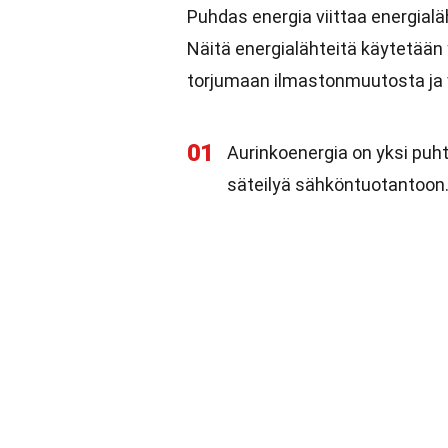
Puhdas energia viittaa energialäh
Näitä energialähteitä käytetää
torjumaan ilmastonmuutosta ja v
01
Aurinkoenergia on yksi puh
säteilyä sähköntuotantoon