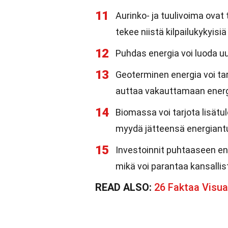
11
Aurinko- ja tuulivoima ovat
tekee niistä kilpailukykyisi
12
Puhdas energia voi luoda uu
13
Geoterminen energia voi ta
auttaa vakauttamaan energi
14
Biomassa voi tarjota lisätulo
myydä jätteensä energiant
15
Investoinnit puhtaaseen en
mikä voi parantaa kansallist
READ ALSO:
26 Faktaa Visu