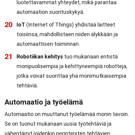
luotettavammat yhteydet, mikä parantaa
automaation suorituskykyä.
20
IoT
(Internet of Things) yhdistää laitteet
toisiinsa, mahdollistaen niiden älykkään ja
automaattisen toiminnan.
21
Robotiikan kehitys
tuo mukanaan entistä
monipuolisempia ja kehittyneempiä robotteja,
jotka voivat suorittaa yhä monimutkaisempia
tehtäviä.
Automaatio ja työelämä
Automaatio on muuttanut työelämää monin tavoin.
Se on tuonut mukanaan uusia työtehtäviä ja
vähentänyt joidenkin perinteisten tehtävien