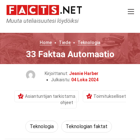
Muuta uteliaisuutesi löydöiksi
Home
Tiede
Teknologia
33 Faktaa Automaatio
Kirjoittanut:
Jeanie Harber
Julkaistu:
04 Loka 2024
Asiantuntijan tarkistama
Toimitukselliset
ohjeet
Teknologia
Teknologian faktat