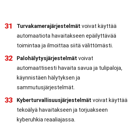
31
Turvakamerajärjestelmät
voivat käyttää
automaatiota havaitakseen epäilyttävää
toimintaa ja ilmoittaa siitä välittömästi.
32
Palohälytysjärjestelmät
voivat
automaattisesti havaita savua ja tulipaloja,
käynnistäen hälytyksen ja
sammutusjärjestelmät.
33
Kyberturvallisuusjärjestelmät
voivat käyttää
tekoälyä havaitakseen ja torjuakseen
kyberuhkia reaaliajassa.