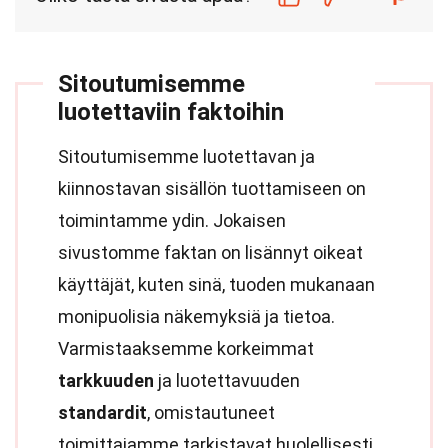
Sitoutumisemme
luotettaviin faktoihin
Sitoutumisemme luotettavan ja
kiinnostavan sisällön tuottamiseen on
toimintamme ydin. Jokaisen
sivustomme faktan on lisännyt oikeat
käyttäjät, kuten sinä, tuoden mukanaan
monipuolisia näkemyksiä ja tietoa.
Varmistaaksemme korkeimmat
tarkkuuden
ja luotettavuuden
standardit
, omistautuneet
toimittajamme tarkistavat huolellisesti