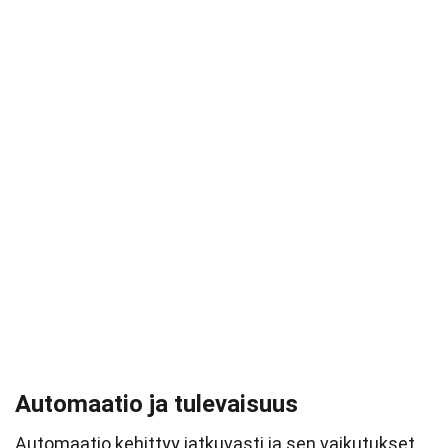
Automaatio ja tulevaisuus
Automaatio kehittyy jatkuvasti ja sen vaikutukset