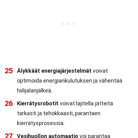
25
Älykkäät energiajärjestelmät
voivat
optimoida energiankulutuksen ja vähentää
hiilijalanjälkeä.
26
Kierrätysrobotit
voivat lajitella jätteitä
tarkasti ja tehokkaasti, parantaen
kierrätysprosessia.
27
Vesihuollon automaatio
voi parantaa