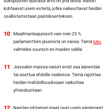
sukupuolten epätasa-arvo on yhä läsnä. Naiset
kohtaavat usein esteitä, jotka vaikeuttavat heidän
osallistumistaan päätöksentekoon.
10
Maailmanlaajuisesti vain noin 25 %
parlamenttien jäsenistä on naisia. Tämä
luku
vaihtelee suuresti eri maiden välillä.
11
Joissakin maissa naiset eivät saa äänestää
tai asettua ehdolle vaaleissa. Tämä rajoittaa
heidän mahdollisuuksiaan vaikuttaa
yhteiskuntaan.
12
Naisten johtamat maat ovat usein pärjänneet