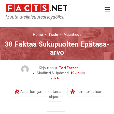
Muuta uteliaisuutesi löydöiksi
Home
Tiede
Maantiede
38 Faktaa Sukupuolten Epätasa-
arvo
Kirjoittanut:
Tori Frazer
Modified & Updated:
19 Joulu
2024
Asiantuntijan tarkistama
Toimitukselliset
ohjeet