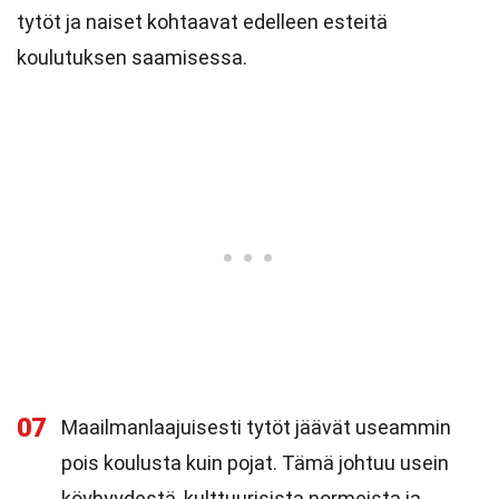
tytöt ja naiset kohtaavat edelleen esteitä
koulutuksen saamisessa.
07
Maailmanlaajuisesti tytöt jäävät useammin
pois koulusta kuin pojat. Tämä johtuu usein
köyhyydestä, kulttuurisista normeista ja