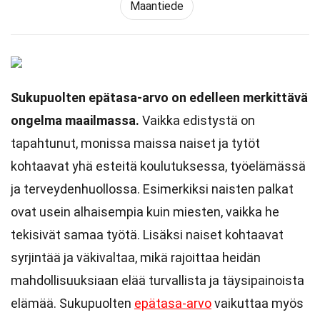
Maantiede
Sukupuolten epätasa-arvo on edelleen merkittävä
ongelma maailmassa.
Vaikka edistystä on
tapahtunut, monissa maissa naiset ja tytöt
kohtaavat yhä esteitä koulutuksessa, työelämässä
ja terveydenhuollossa. Esimerkiksi naisten palkat
ovat usein alhaisempia kuin miesten, vaikka he
tekisivät samaa työtä. Lisäksi naiset kohtaavat
syrjintää ja väkivaltaa, mikä rajoittaa heidän
mahdollisuuksiaan elää turvallista ja täysipainoista
elämää. Sukupuolten
epätasa-arvo
vaikuttaa myös