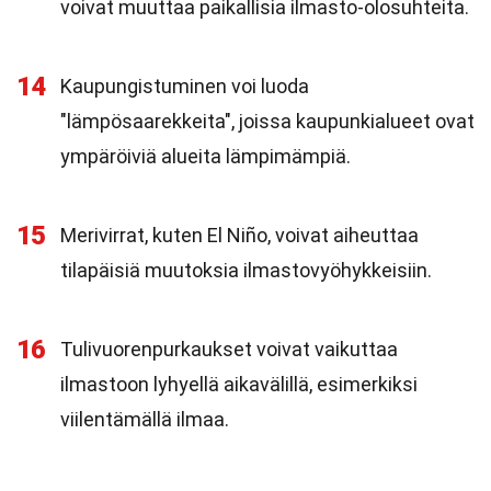
voivat muuttaa paikallisia ilmasto-olosuhteita.
14
Kaupungistuminen voi luoda
"lämpösaarekkeita", joissa kaupunkialueet ovat
ympäröiviä alueita lämpimämpiä.
15
Merivirrat, kuten El Niño, voivat aiheuttaa
tilapäisiä muutoksia ilmastovyöhykkeisiin.
16
Tulivuorenpurkaukset voivat vaikuttaa
ilmastoon lyhyellä aikavälillä, esimerkiksi
viilentämällä ilmaa.