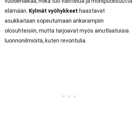
vuodenaikaa, mikä tuo vaihtelua ja monipuolisuutta
elämään.
Kylmät vyöhykkeet
haastavat
asukkaitaan sopeutumaan ankarampiin
olosuhteisiin, mutta tarjoavat myös ainutlaatuisia
luonnonilmiöitä, kuten revontulia.