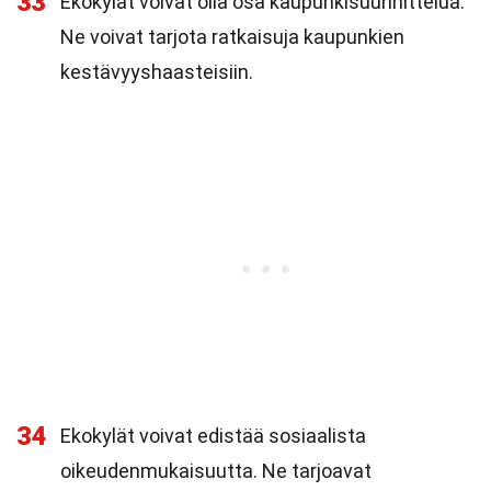
33
Ekokylät voivat olla osa kaupunkisuunnittelua.
Ne voivat tarjota ratkaisuja kaupunkien
kestävyyshaasteisiin.
34
Ekokylät voivat edistää sosiaalista
oikeudenmukaisuutta. Ne tarjoavat