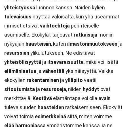
yhteistyössä
luonnon kanssa. Näiden kylien
tulevaisuus
näyttää valoisalta, kun yhä useammat
ihmiset etsivät
vaihtoehtoja
perinteiselle
asumiselle. Ekokylät tarjoavat
ratkaisuja
moniin
nykyajan
haasteisiin
, kuten
ilmastonmuutokseen
ja
resurssien
ylikulutukseen. Ne edistävät
yhteisöllisyyttä
ja
itsevaraisuutta
, mikä voi lisätä
elämänlaatua
ja
vähentää
yksinäisyyttä. Vaikka
ekokylien
rakentaminen
ja
ylläpito
vaatii
sitoutumista
ja
resursseja
, niiden
hyödyt
ovat
merkittäviä.
Kestävä
elämäntapa voi olla
avain
tulevaisuuden
haasteiden
ratkaisemiseen. Ekokylät
voivat toimia
esimerkkeinä
siitä, miten voimme
elää
harmoniassa
ympäristömme kanssa, ja ne