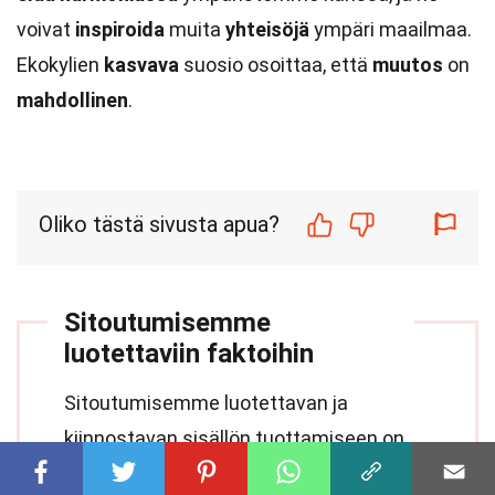
voivat
inspiroida
muita
yhteisöjä
ympäri maailmaa.
Ekokylien
kasvava
suosio osoittaa, että
muutos
on
mahdollinen
.
Oliko tästä sivusta apua?
Sitoutumisemme
luotettaviin faktoihin
Sitoutumisemme luotettavan ja
kiinnostavan sisällön tuottamiseen on
toimintamme ydin. Jokaisen