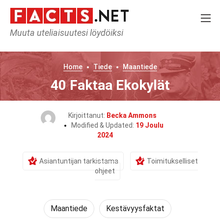
Muuta uteliaisuutesi löydöiksi
Home
Tiede
Maantiede
40 Faktaa Ekokylät
Kirjoittanut:
Becka Ammons
Modified & Updated:
19 Joulu
2024
Asiantuntijan tarkistama
Toimitukselliset
ohjeet
Maantiede
Kestävyysfaktat