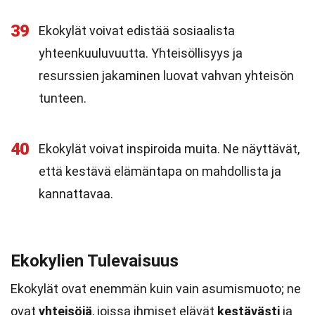
39
Ekokylät voivat edistää sosiaalista
yhteenkuuluvuutta. Yhteisöllisyys ja
resurssien jakaminen luovat vahvan yhteisön
tunteen.
40
Ekokylät voivat inspiroida muita. Ne näyttävät,
että kestävä elämäntapa on mahdollista ja
kannattavaa.
Ekokylien Tulevaisuus
Ekokylät ovat enemmän kuin vain asumismuoto; ne
ovat
yhteisöjä
, joissa ihmiset elävät
kestävästi
ja