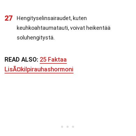
27
Hengityselinsairaudet, kuten
keuhkoahtaumatauti, voivat heikentää
soluhengitystä.
READ ALSO:
25 Faktaa
LisÃ¤kilpirauhashormoni