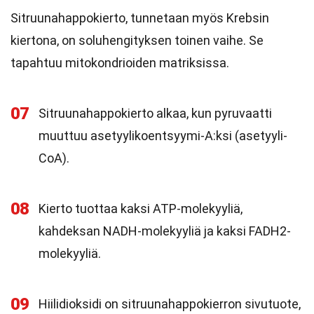
Sitruunahappokierto, tunnetaan myös Krebsin
kiertona, on soluhengityksen toinen vaihe. Se
tapahtuu mitokondrioiden matriksissa.
07
Sitruunahappokierto alkaa, kun pyruvaatti
muuttuu asetyylikoentsyymi-A:ksi (asetyyli-
CoA).
08
Kierto tuottaa kaksi ATP-molekyyliä,
kahdeksan NADH-molekyyliä ja kaksi FADH2-
molekyyliä.
09
Hiilidioksidi on sitruunahappokierron sivutuote,