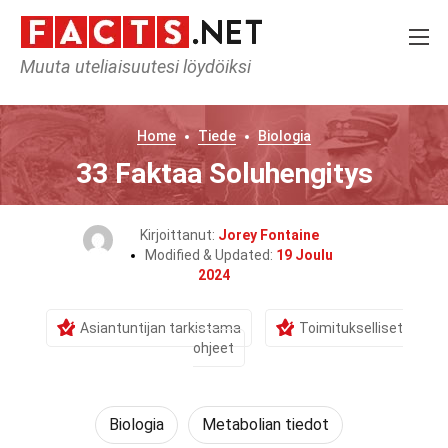
Muuta uteliaisuutesi löydöiksi
Home
Tiede
Biologia
33 Faktaa Soluhengitys
Kirjoittanut:
Jorey Fontaine
Modified & Updated:
19 Joulu
2024
Asiantuntijan tarkistama
Toimitukselliset
ohjeet
Biologia
Metabolian tiedot