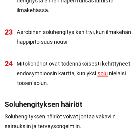
hengitystä ennen hapen runsastumista
ilmakehässä.
23
Aerobinen soluhengitys kehittyi, kun ilmakehän
happipitoisuus nousi.
24
Mitokondriot ovat todennäköisesti kehittyneet
endosymbioosin kautta, kun yksi
solu
nielaisi
toisen solun.
Soluhengityksen häiriöt
Soluhengityksen häiriöt voivat johtaa vakaviin
sairauksiin ja terveysongelmiin.