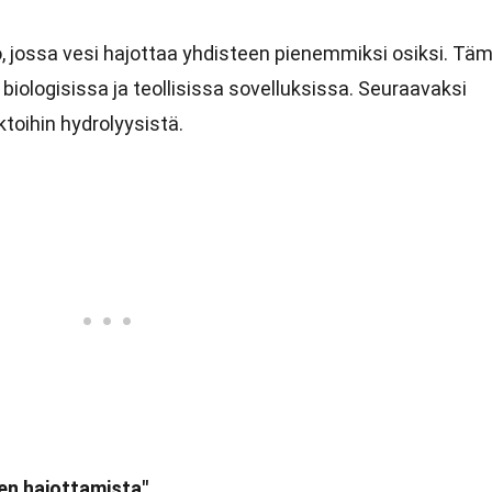
o, jossa vesi hajottaa yhdisteen pienemmiksi osiksi. Tä
iologisissa ja teollisissa sovelluksissa. Seuraavaksi
toihin hydrolyysistä.
en hajottamista"