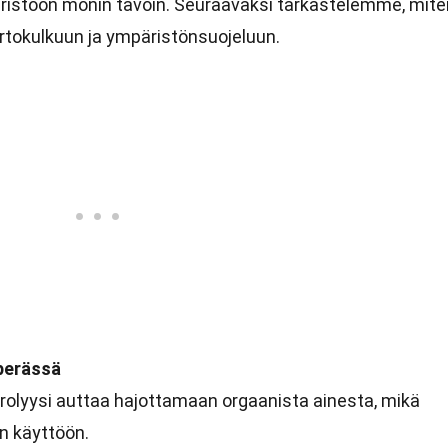
ristöön monin tavoin. Seuraavaksi tarkastelemme, mite
ertokulkuun ja ympäristönsuojeluun.
perässä
olyysi auttaa hajottamaan orgaanista ainesta, mikä
n käyttöön.