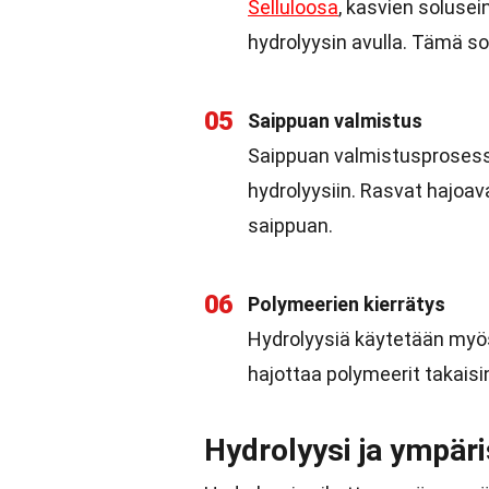
Selluloosa
, kasvien soluse
hydrolyysin avulla. Tämä so
05
Saippuan valmistus
Saippuan valmistusprosessi
hydrolyysiin. Rasvat hajoav
saippuan.
06
Polymeerien kierrätys
Hydrolyysiä käytetään myös
hajottaa polymeerit takaisi
Hydrolyysi ja ympäri