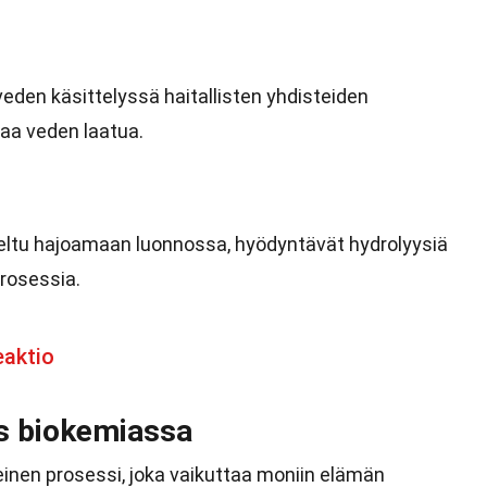
eden käsittelyssä haitallisten yhdisteiden
aa veden laatua.
iteltu hajoamaan luonnossa, hyödyntävät hydrolyysiä
rosessia.
eaktio
s biokemiassa
inen prosessi, joka vaikuttaa moniin elämän