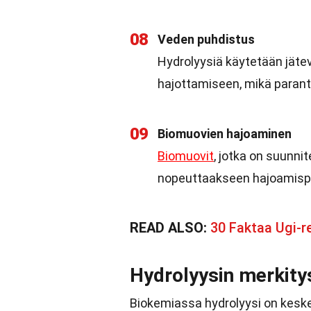
08
Veden puhdistus
Hydrolyysiä käytetään jätev
hajottamiseen, mikä parant
09
Biomuovien hajoaminen
Biomuovit
, jotka on suunn
nopeuttaakseen hajoamisp
READ ALSO:
30 Faktaa Ugi-r
Hydrolyysin merkity
Biokemiassa hydrolyysi on keske