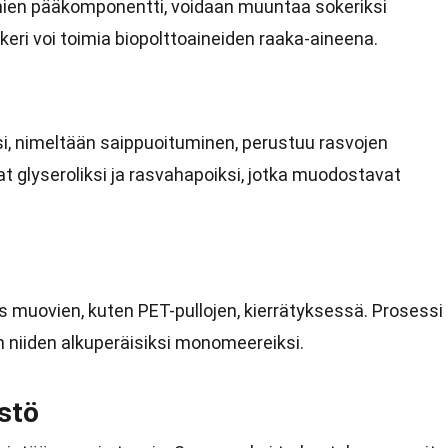
inien pääkomponentti, voidaan muuntaa sokeriksi
keri voi toimia biopolttoaineiden raaka-aineena.
, nimeltään saippuoituminen, perustuu rasvojen
at glyseroliksi ja rasvahapoiksi, jotka muodostavat
 muovien, kuten PET-pullojen, kierrätyksessä. Prosessi
n niiden alkuperäisiksi monomeereiksi.
stö