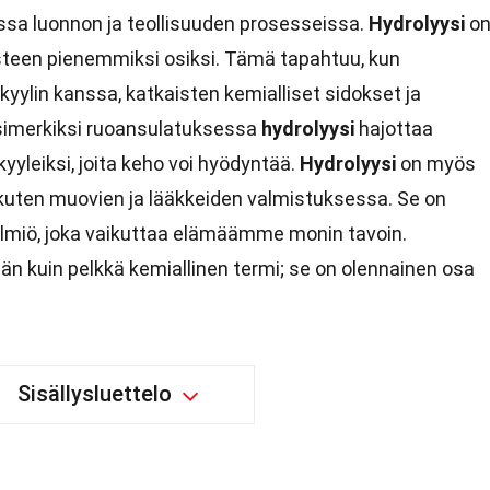
sa luonnon ja teollisuuden prosesseissa.
Hydrolyysi
o
isteen pienemmiksi osiksi. Tämä tapahtuu, kun
kyylin kanssa, katkaisten kemialliset sidokset ja
simerkiksi ruoansulatuksessa
hydrolyysi
hajottaa
yleiksi, joita keho voi hyödyntää.
Hydrolyysi
on myös
 kuten muovien ja lääkkeiden valmistuksessa. Se on
lmiö, joka vaikuttaa elämäämme monin tavoin.
n kuin pelkkä kemiallinen termi; se on olennainen osa
Sisällysluettelo