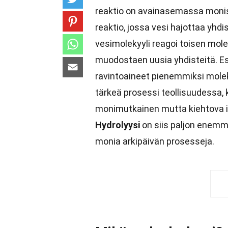
reaktio on avainasemassa monis
reaktio, jossa vesi hajottaa yhd
vesimolekyyli reagoi toisen mole
muodostaen uusia yhdisteitä. E
ravintoaineet pienemmiksi moleky
tärkeä prosessi teollisuudessa,
monimutkainen mutta kiehtova i
Hydrolyysi
on siis paljon enemmä
monia arkipäivän prosesseja.