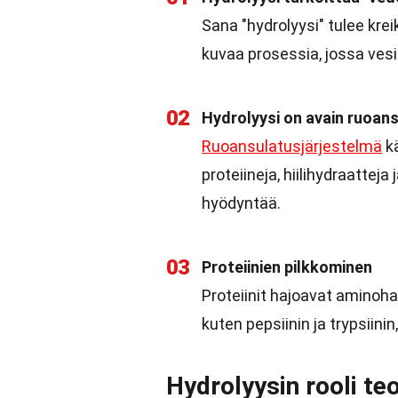
Sana "hydrolyysi" tulee krei
kuvaa prosessia, jossa vesi 
02
Hydrolyysi on avain ruoan
Ruoansulatusjärjestelmä
kä
proteiineja, hiilihydraatteja
hyödyntää.
03
Proteiinien pilkkominen
Proteiinit hajoavat aminoh
kuten pepsiinin ja trypsiini
Hydrolyysin rooli te