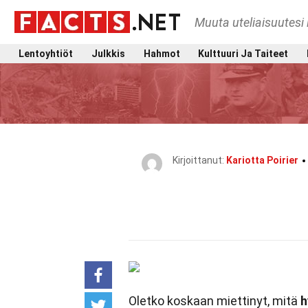
Muuta uteliaisuutesi 
Lentoyhtiöt
Julkkis
Hahmot
Kulttuuri Ja Taiteet
Kirjoittanut:
Kariotta Poirier
Oletko koskaan miettinyt, mitä
h