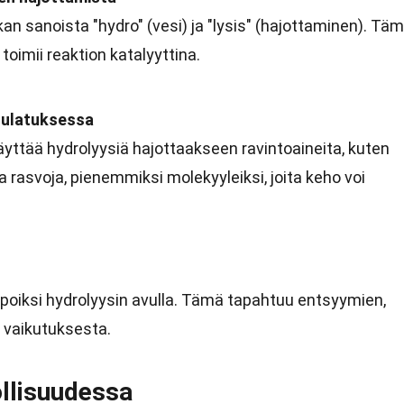
kan sanoista "hydro" (vesi) ja "lysis" (hajottaminen). Tä
toimii reaktion katalyyttina.
sulatuksessa
yttää hydrolyysiä hajottaakseen ravintoaineita, kuten
 ja rasvoja, pienemmiksi molekyyleiksi, joita keho voi
apoiksi hydrolyysin avulla. Tämä tapahtuu entsyymien,
n, vaikutuksesta.
ollisuudessa