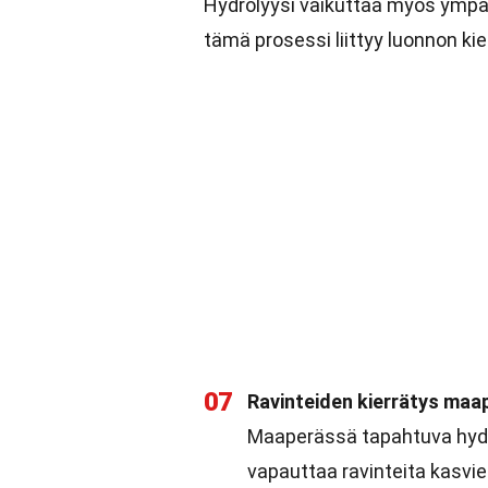
Hydrolyysi vaikuttaa myös ympä
tämä prosessi liittyy luonnon ki
07
Ravinteiden kierrätys maa
Maaperässä tapahtuva hydr
vapauttaa ravinteita kasvie