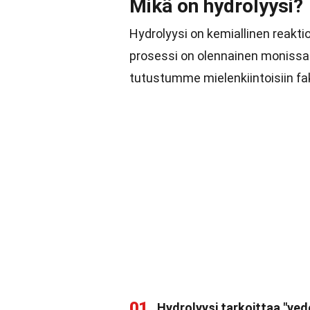
Mikä on hydrolyysi?
Hydrolyysi on kemiallinen reakti
prosessi on olennainen monissa b
tutustumme mielenkiintoisiin fak
01
Hydrolyysi tarkoittaa "ved