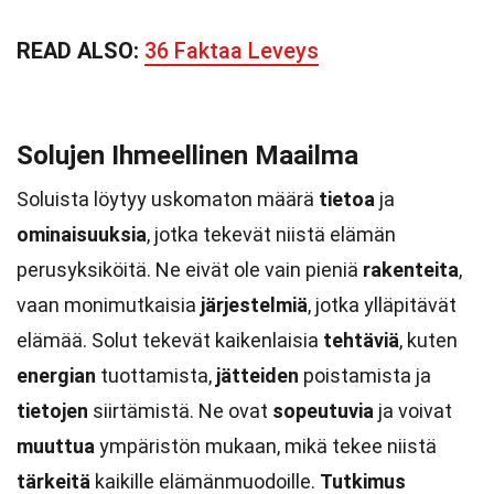
READ ALSO:
36 Faktaa Leveys
Solujen Ihmeellinen Maailma
Soluista löytyy uskomaton määrä
tietoa
ja
ominaisuuksia
, jotka tekevät niistä elämän
perusyksiköitä. Ne eivät ole vain pieniä
rakenteita
,
vaan monimutkaisia
järjestelmiä
, jotka ylläpitävät
elämää. Solut tekevät kaikenlaisia
tehtäviä
, kuten
energian
tuottamista,
jätteiden
poistamista ja
tietojen
siirtämistä. Ne ovat
sopeutuvia
ja voivat
muuttua
ympäristön mukaan, mikä tekee niistä
tärkeitä
kaikille elämänmuodoille.
Tutkimus