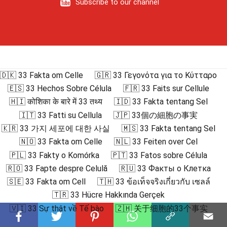
Subscribe to our channel
🇩🇰 33 Fakta om Celle
🇬🇷 33 Γεγονότα για το Κύτταρο
🇪🇸 33 Hechos Sobre Célula
🇫🇷 33 Faits sur Cellule
🇭🇮 कोशिका के बारे में 33 तथ्य
🇮🇩 33 Fakta tentang Sel
🇮🇹 33 Fatti su Cellula
🇯🇵 33個の細胞の事実
🇰🇷 33 가지 세포에 대한 사실
🇲🇸 33 Fakta tentang Sel
🇳🇴 33 Fakta om Celle
🇳🇱 33 Feiten over Cel
🇵🇱 33 Fakty o Komórka
🇵🇹 33 Fatos sobre Célula
🇷🇴 33 Fapte despre Celulă
🇷🇺 33 Факты о Клетка
🇸🇪 33 Fakta om Cell
🇹🇭 33 ข้อเท็จจริงเกี่ยวกับ เซลล์
🇹🇷 33 Hücre Hakkında Gerçek
🇻🇮 33 Sự thật về Tế bào
🇿🇭 关于细胞的33个事实