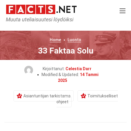
Muuta uteliaisuutesi löydöiksi
Home
Luonto
33 Faktaa Solu
Kirjoittanut:
Celestia Darr
Modified & Updated:
14 Tammi
2025
Asiantuntijan tarkistama
Toimitukselliset
ohjeet