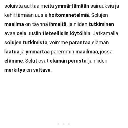
soluista auttaa meitä
ymmärtämään
sairauksia ja
kehittämään uusia
hoitomenetelmiä
. Solujen
maailma
on täynnä
ihmeitä
, ja niiden
tutkiminen
avaa
ovia
uusiin
tieteellisiin
löytöihin
. Jatkamalla
solujen
tutkimista
, voimme
parantaa
elämän
laatua
ja
ymmärtää
paremmin
maailmaa
, jossa
elämme
. Solut ovat
elämän
perusta
, ja niiden
merkitys
on
valtava
.