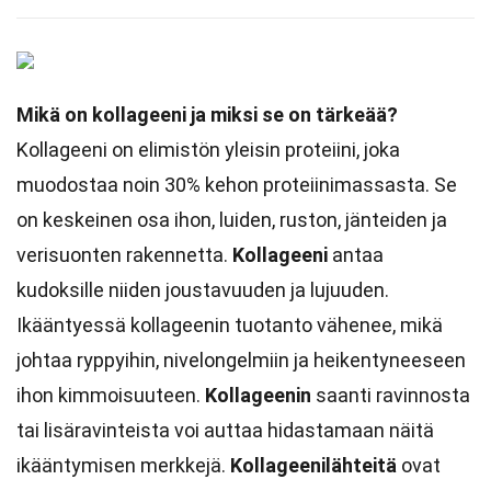
Mikä on kollageeni ja miksi se on tärkeää?
Kollageeni on elimistön yleisin proteiini, joka
muodostaa noin 30% kehon proteiinimassasta. Se
on keskeinen osa ihon, luiden, ruston, jänteiden ja
verisuonten rakennetta.
Kollageeni
antaa
kudoksille niiden joustavuuden ja lujuuden.
Ikääntyessä kollageenin tuotanto vähenee, mikä
johtaa ryppyihin, nivelongelmiin ja heikentyneeseen
ihon kimmoisuuteen.
Kollageenin
saanti ravinnosta
tai lisäravinteista voi auttaa hidastamaan näitä
ikääntymisen merkkejä.
Kollageenilähteitä
ovat