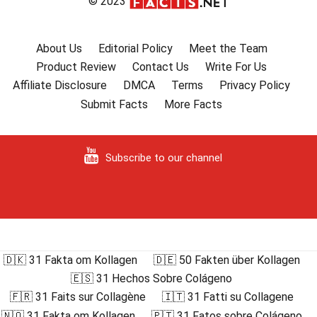
© 2023
About Us
Editorial Policy
Meet the Team
Product Review
Contact Us
Write For Us
Affiliate Disclosure
DMCA
Terms
Privacy Policy
Submit Facts
More Facts
Subscribe to our channel
🇩🇰 31 Fakta om Kollagen
🇩🇪 50 Fakten über Kollagen
🇪🇸 31 Hechos Sobre Colágeno
🇫🇷 31 Faits sur Collagène
🇮🇹 31 Fatti su Collagene
🇳🇴 31 Fakta om Kollagen
🇵🇹 31 Fatos sobre Colágeno