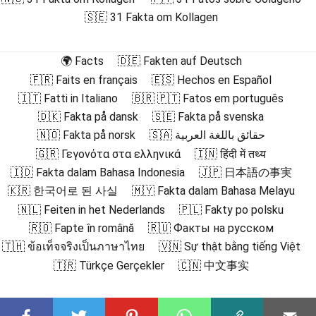
🇸🇪 31 Fakta om Kollagen
🌍 Facts
🇩🇪 Fakten auf Deutsch
🇫🇷 Faits en français
🇪🇸 Hechos en Español
🇮🇹 Fatti in Italiano
🇧🇷 🇵🇹 Fatos em português
🇩🇰 Fakta på dansk
🇸🇪 Fakta på svenska
🇳🇴 Fakta på norsk
🇸🇦 حقائق باللغة العربية
🇬🇷 Γεγονότα στα ελληνικά
🇮🇳 हिंदी में तथ्य
🇮🇩 Fakta dalam Bahasa Indonesia
🇯🇵 日本語の事実
🇰🇷 한국어로 된 사실
🇲🇾 Fakta dalam Bahasa Melayu
🇳🇱 Feiten in het Nederlands
🇵🇱 Fakty po polsku
🇷🇴 Fapte în română
🇷🇺 Факты на русском
🇹🇭 ข้อเท็จจริงเป็นภาษาไทย
🇻🇳 Sự thật bằng tiếng Việt
🇹🇷 Türkçe Gerçekler
🇨🇳 中文事实