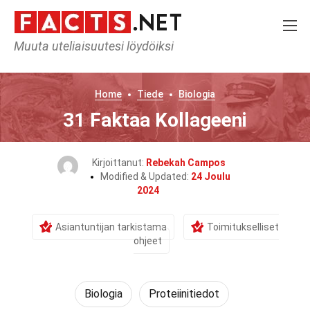
Muuta uteliaisuutesi löydöiksi
Home
Tiede
Biologia
31 Faktaa Kollageeni
Kirjoittanut:
Rebekah Campos
Modified & Updated:
24 Joulu
2024
Asiantuntijan tarkistama
Toimitukselliset
ohjeet
Biologia
Proteiinitiedot