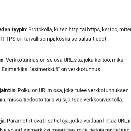
yden tyypin
: Protokolla, kuten http tai https, kertoo, mite
 HTTPS on turvallisempi, koska se salaa tiedot.
in
: Verkkotunnus on se osa URL:sta, joka kertoo, mikä
Esimerkiksi "esimerkki.fi" on verkkotunnus.
aintiin
: Polku on URL:n osa, joka tulee verkkotunnuksen
n, missä tiedosto tai sivu sijaitsee verkkosivustolla.
ja
: Parametrit ovat lisätietoja, jotka voidaan liittää URL:i
Ne voivat esimerkiksi määrittää, mitä tietoja näytetään