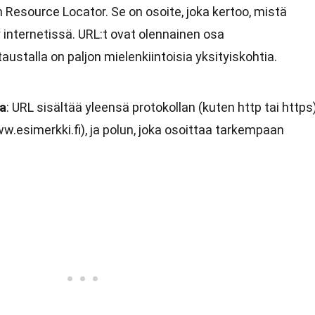
 Resource Locator. Se on osoite, joka kertoo, mistä
y internetissä. URL:t ovat olennainen osa
ustalla on paljon mielenkiintoisia yksityiskohtia.
ta
: URL sisältää yleensä protokollan (kuten http tai https)
w.esimerkki.fi
), ja polun, joka osoittaa tarkempaan