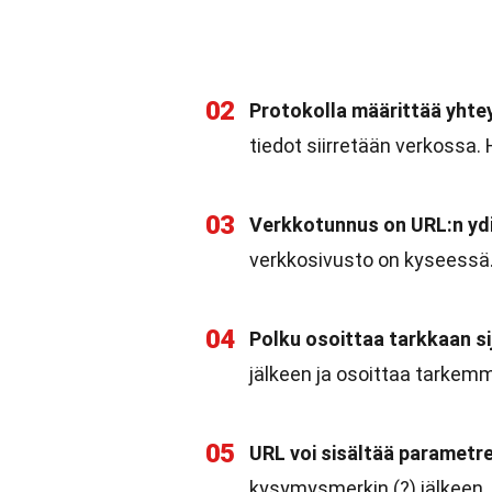
02
Protokolla määrittää yhte
tiedot siirretään verkossa.
03
Verkkotunnus on URL:n yd
verkkosivusto on kyseessä. 
04
Polku osoittaa tarkkaan sij
jälkeen ja osoittaa tarkemmi
05
URL voi sisältää parametre
kysymysmerkin (?) jälkeen. 