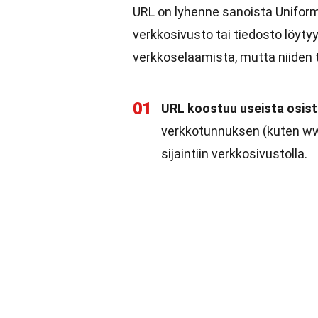
URL on lyhenne sanoista Uniform
verkkosivusto tai tiedosto löyty
verkkoselaamista, mutta niiden ta
01
URL koostuu useista osis
verkkotunnuksen (kuten
ww
sijaintiin verkkosivustolla.