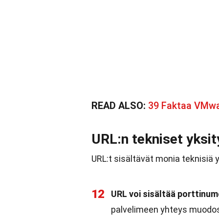
READ ALSO:
39 Faktaa VMw
URL:n tekniset yksi
URL:t sisältävät monia teknisiä y
12
URL voi sisältää porttinu
palvelimeen yhteys muodost