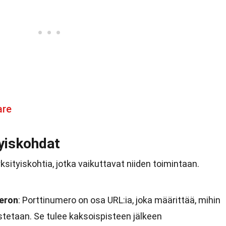
are
tyiskohdat
ksityiskohtia, jotka vaikuttavat niiden toimintaan.
meron
: Porttinumero on osa URL:ia, joka määrittää, mihin
etaan. Se tulee kaksoispisteen jälkeen