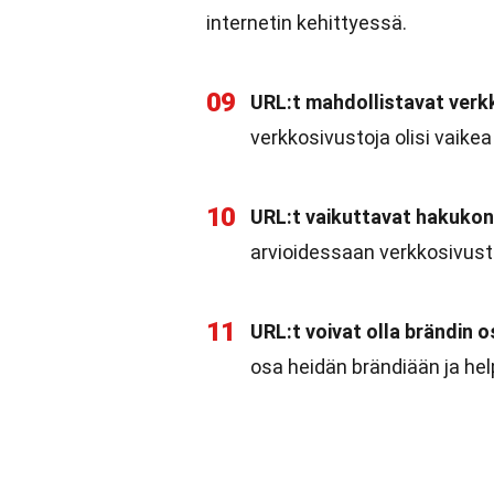
internetin kehittyessä.
09
URL:t mahdollistavat verk
verkkosivustoja olisi vaikea
10
URL:t vaikuttavat hakukon
arvioidessaan verkkosivusto
11
URL:t voivat olla brändin o
osa heidän brändiään ja he