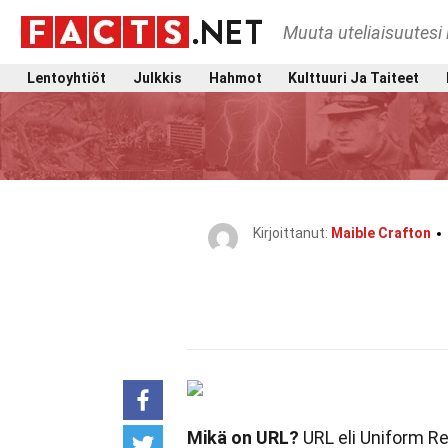
Muuta uteliaisuutesi 
Lentoyhtiöt
Julkkis
Hahmot
Kulttuuri Ja Taiteet
Kirjoittanut:
Maible Crafton
Mikä on URL?
URL eli Uniform Re