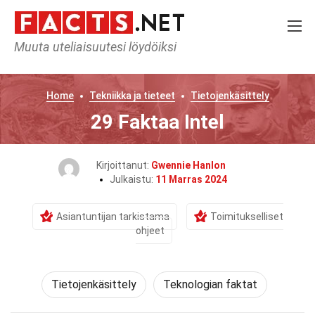
Muuta uteliaisuutesi löydöiksi
Home
Tekniikka ja tieteet
Tietojenkäsittely
29 Faktaa Intel
Kirjoittanut:
Gwennie Hanlon
Julkaistu:
11 Marras 2024
Asiantuntijan tarkistama
Toimitukselliset
ohjeet
Tietojenkäsittely
Teknologian faktat