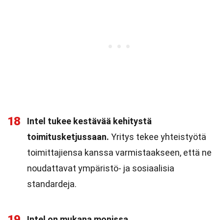
18
Intel tukee kestävää kehitystä
toimitusketjussaan.
Yritys tekee yhteistyötä
toimittajiensa kanssa varmistaakseen, että ne
noudattavat ympäristö- ja sosiaalisia
standardeja.
19
Intel on mukana monissa