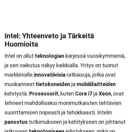
Intel: Yhteenveto ja Tärkeitä
Huomioita
Intel on ollut
teknologian
kärjessä vuosikymmeniä,
ja sen vaikutus näkyy kaikkialla. Yritys on tuonut
markkinoille
innovatiivisia
ratkaisuja, jotka ovat
muokanneet
tietokoneiden
ja
mobiililaitteiden
kehitystä.
Prosessorit
, kuten
Core i7
ja
Xeon
, ovat
tehneet mahdolliseksi monimutkaisten tehtävien
suorittamisen nopeasti ja tehokkaasti. Intelin
panostus
tutkimukseen ja kehitykseen on johtanut
jatkuvaan
teknologiseen
edistykseen, mikä on