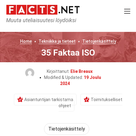
Muuta uteliaisuutesi löydöiksi
Home
Tekniikka ja tieteet
Tietojenkäsittely
35 Faktaa ISO
Kirjoittanut:
Elie Breaux
Modified & Updated:
19 Joulu
2024
Asiantuntijan tarkistama
Toimitukselliset
ohjeet
Tietojenkäsittely