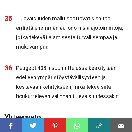
35
Tulevaisuuden mallit saattavat sisältää
entistä enemmän autonomisia ajotoimintoja,
jotka tekevät ajamisesta turvallisempaa ja
mukavampaa.
36
Peugeot 408:n suunnittelussa keskitytään
edelleen ympäristöystävällisyyteen ja
kestävään kehitykseen, mikä tekee siitä
houkuttelevan valinnan tulevaisuudessakin.
Yhteenveto
Peugeot 408 on auto, joka yhdistää tyylikkyyden,