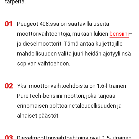
tarpeita.
01
Peugeot 408:ssa on saatavilla useita
moottorivaihtoehtoja, mukaan lukien
bensiini
–
ja dieselmoottorit. Tämä antaa kuljettajille
mahdollisuuden valita juuri heidän ajotyyliinsä
sopivan vaihtoehdon.
02
Yksi moottorivaihtoehdoista on 1.6-litrainen
PureTech-bensiinimoottori, joka tarjoaa
erinomaisen polttoainetaloudellisuuden ja
alhaiset päästöt.
03
Dieselmoottorivaihtoehtoina ovat 1.5-litrainen