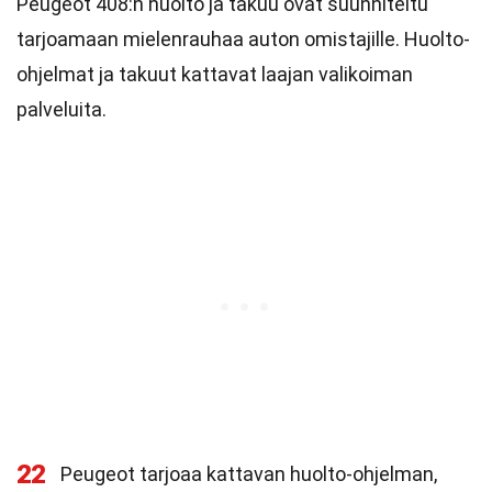
Peugeot 408:n huolto ja takuu ovat suunniteltu
tarjoamaan mielenrauhaa auton omistajille. Huolto-
ohjelmat ja takuut kattavat laajan valikoiman
palveluita.
22
Peugeot tarjoaa kattavan huolto-ohjelman,