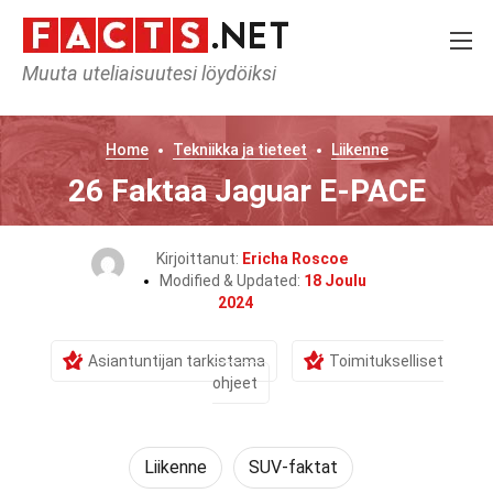
Muuta uteliaisuutesi löydöiksi
Home
Tekniikka ja tieteet
Liikenne
26 Faktaa Jaguar E-PACE
Kirjoittanut:
Ericha Roscoe
Modified & Updated:
18 Joulu
2024
Asiantuntijan tarkistama
Toimitukselliset
ohjeet
Liikenne
SUV-faktat