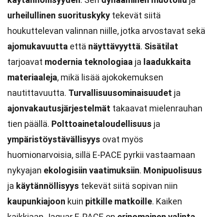
urheilullinen suorituskyky
tekevät siitä
houkuttelevan valinnan niille, jotka arvostavat sekä
ajomukavuutta
että
näyttävyyttä
.
Sisätilat
tarjoavat
modernia teknologiaa
ja
laadukkaita
materiaaleja
, mikä lisää ajokokemuksen
nautittavuutta.
Turvallisuusominaisuudet
ja
ajonvakautusjärjestelmät
takaavat mielenrauhan
tien päällä.
Polttoainetaloudellisuus
ja
ympäristöystävällisyys
ovat myös
huomionarvoisia, sillä E-PACE pyrkii vastaamaan
nykyajan
ekologisiin vaatimuksiin
.
Monipuolisuus
ja
käytännöllisyys
tekevät siitä sopivan niin
kaupunkiajoon
kuin
pitkille matkoille
. Kaiken
kaikkiaan Jaguar E-PACE on
erinomainen valinta