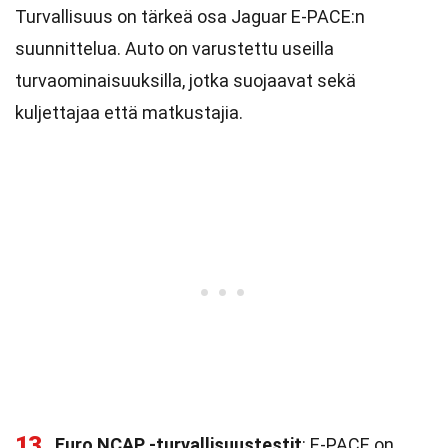
Turvallisuus on tärkeä osa Jaguar E-PACE:n
suunnittelua. Auto on varustettu useilla
turvaominaisuuksilla, jotka suojaavat sekä
kuljettajaa että matkustajia.
13
Euro NCAP -turvallisuustestit
: E-PACE on