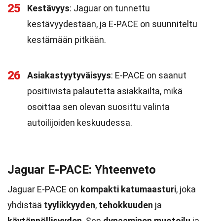
25
Kestävyys
: Jaguar on tunnettu
kestävyydestään, ja E-PACE on suunniteltu
kestämään pitkään.
26
Asiakastyytyväisyys
: E-PACE on saanut
positiivista palautetta asiakkailta, mikä
osoittaa sen olevan suosittu valinta
autoilijoiden keskuudessa.
Jaguar E-PACE: Yhteenveto
Jaguar E-PACE on
kompakti katumaasturi
, joka
yhdistää
tyylikkyyden
,
tehokkuuden
ja
käytännöllisyyden
. Sen
dynaaminen muotoilu
ja