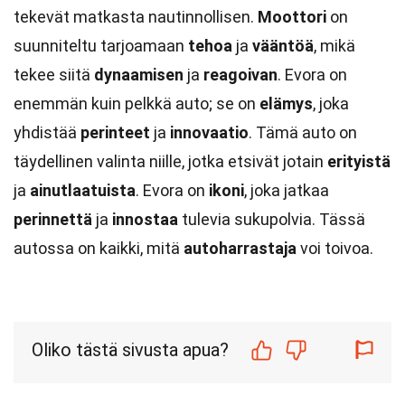
tekevät matkasta nautinnollisen.
Moottori
on
suunniteltu tarjoamaan
tehoa
ja
vääntöä
, mikä
tekee siitä
dynaamisen
ja
reagoivan
. Evora on
enemmän kuin pelkkä auto; se on
elämys
, joka
yhdistää
perinteet
ja
innovaatio
. Tämä auto on
täydellinen valinta niille, jotka etsivät jotain
erityistä
ja
ainutlaatuista
. Evora on
ikoni
, joka jatkaa
perinnettä
ja
innostaa
tulevia sukupolvia. Tässä
autossa on kaikki, mitä
autoharrastaja
voi toivoa.
Oliko tästä sivusta apua?