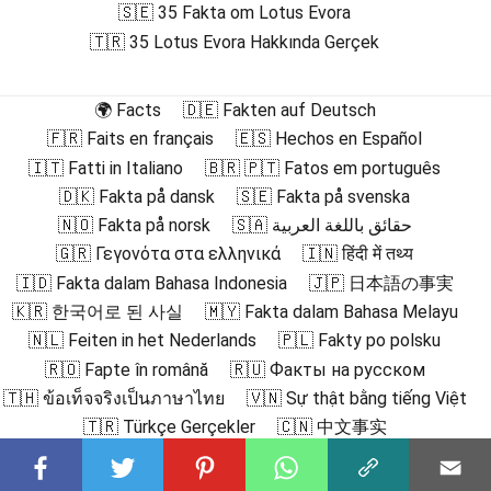
🇸🇪 35 Fakta om Lotus Evora
🇹🇷 35 Lotus Evora Hakkında Gerçek
🌍 Facts
🇩🇪 Fakten auf Deutsch
🇫🇷 Faits en français
🇪🇸 Hechos en Español
🇮🇹 Fatti in Italiano
🇧🇷 🇵🇹 Fatos em português
🇩🇰 Fakta på dansk
🇸🇪 Fakta på svenska
🇳🇴 Fakta på norsk
🇸🇦 حقائق باللغة العربية
🇬🇷 Γεγονότα στα ελληνικά
🇮🇳 हिंदी में तथ्य
🇮🇩 Fakta dalam Bahasa Indonesia
🇯🇵 日本語の事実
🇰🇷 한국어로 된 사실
🇲🇾 Fakta dalam Bahasa Melayu
🇳🇱 Feiten in het Nederlands
🇵🇱 Fakty po polsku
🇷🇴 Fapte în română
🇷🇺 Факты на русском
🇹🇭 ข้อเท็จจริงเป็นภาษาไทย
🇻🇳 Sự thật bằng tiếng Việt
🇹🇷 Türkçe Gerçekler
🇨🇳 中文事实