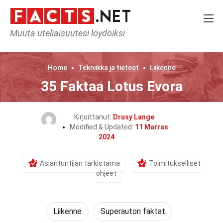
Muuta uteliaisuutesi löydöiksi
Home
Tekniikka ja tieteet
Liikenne
35 Faktaa Lotus Evora
Kirjoittanut:
Drusy Lange
Modified & Updated:
11 Marras
2024
Asiantuntijan tarkistama
Toimitukselliset
ohjeet
Liikenne
Superauton faktat