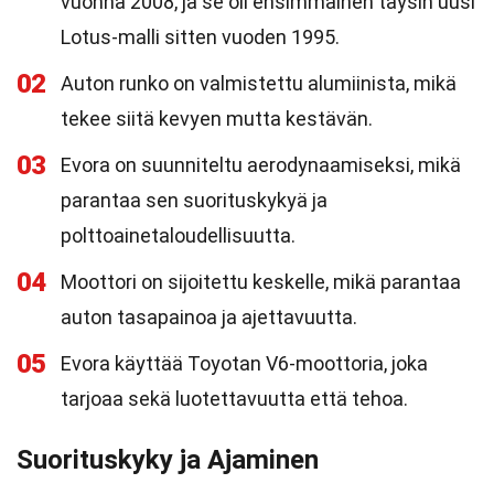
vuonna 2008, ja se oli ensimmäinen täysin uusi
Lotus-malli sitten vuoden 1995.
02
Auton runko on valmistettu alumiinista, mikä
tekee siitä kevyen mutta kestävän.
03
Evora on suunniteltu aerodynaamiseksi, mikä
parantaa sen suorituskykyä ja
polttoainetaloudellisuutta.
04
Moottori on sijoitettu keskelle, mikä parantaa
auton tasapainoa ja ajettavuutta.
05
Evora käyttää Toyotan V6-moottoria, joka
tarjoaa sekä luotettavuutta että tehoa.
Suorituskyky ja Ajaminen