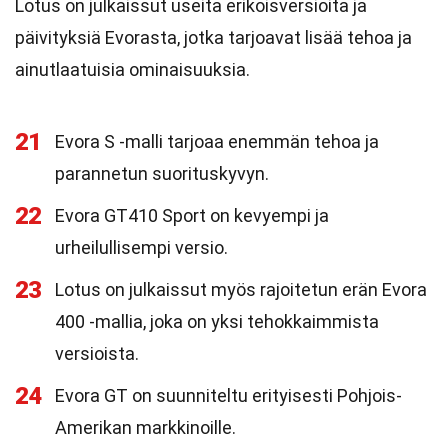
Lotus on julkaissut useita erikoisversioita ja
päivityksiä Evorasta, jotka tarjoavat lisää tehoa ja
ainutlaatuisia ominaisuuksia.
21
Evora S -malli tarjoaa enemmän tehoa ja
parannetun suorituskyvyn.
22
Evora GT410 Sport on kevyempi ja
urheilullisempi versio.
23
Lotus on julkaissut myös rajoitetun erän Evora
400 -mallia, joka on yksi tehokkaimmista
versioista.
24
Evora GT on suunniteltu erityisesti Pohjois-
Amerikan markkinoille.