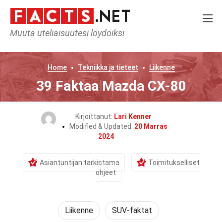
Muuta uteliaisuutesi löydöiksi
Home
Tekniikka ja tieteet
Liikenne
39 Faktaa Mazda CX-80
Kirjoittanut:
Lari Kenner
Modified & Updated:
20 Marras
2024
Asiantuntijan tarkistama
Toimitukselliset
ohjeet
Liikenne
SUV-faktat