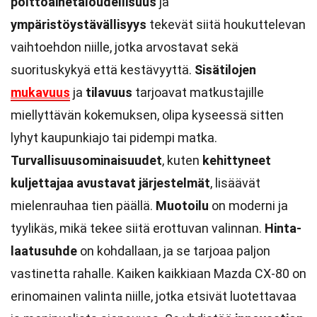
polttoainetaloudellisuus
ja
ympäristöystävällisyys
tekevät siitä houkuttelevan
vaihtoehdon niille, jotka arvostavat sekä
suorituskykyä että kestävyyttä.
Sisätilojen
mukavuus
ja
tilavuus
tarjoavat matkustajille
miellyttävän kokemuksen, olipa kyseessä sitten
lyhyt kaupunkiajo tai pidempi matka.
Turvallisuusominaisuudet
, kuten
kehittyneet
kuljettajaa avustavat järjestelmät
, lisäävät
mielenrauhaa tien päällä.
Muotoilu
on moderni ja
tyylikäs, mikä tekee siitä erottuvan valinnan.
Hinta-
laatusuhde
on kohdallaan, ja se tarjoaa paljon
vastinetta rahalle. Kaiken kaikkiaan Mazda CX-80 on
erinomainen valinta niille, jotka etsivät luotettavaa