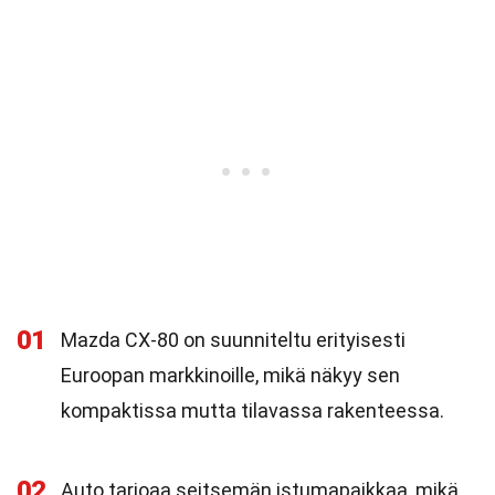
01
Mazda CX-80 on suunniteltu erityisesti
Euroopan markkinoille, mikä näkyy sen
kompaktissa mutta tilavassa rakenteessa.
02
Auto tarjoaa seitsemän istumapaikkaa, mikä