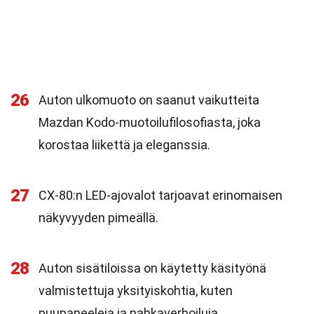
26
Auton ulkomuoto on saanut vaikutteita
Mazdan Kodo-muotoilufilosofiasta, joka
korostaa liikettä ja eleganssia.
27
CX-80:n LED-ajovalot tarjoavat erinomaisen
näkyvyyden pimeällä.
28
Auton sisätiloissa on käytetty käsityönä
valmistettuja yksityiskohtia, kuten
puupaneeleja ja nahkaverhoiluja.