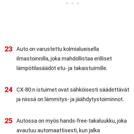
23
Auto on varustettu kolmialueisella
ilmastoinnilla, joka mahdollistaa erilliset
lämpötilasäädöt etu- ja takaistuimille.
24
CX-80:n istuimet ovat sähköisesti säädettävät
ja niissä on lämmitys- ja jäähdytystoiminnot.
25
Autossa on myös hands-free-takaluukku, joka
avautuu automaattisesti, kun jalka