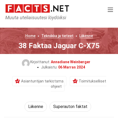
Muuta uteliaisuutesi löydöiksi
Home
Tekniikka ja tieteet
Liikenne
38 Faktaa Jaguar C-X75
Kirjoittanut:
Annadiane Weinberger
Julkaistu:
06 Marras 2024
Asiantuntijan tarkistama
Toimitukselliset
ohjeet
Liikenne
Superauton faktat