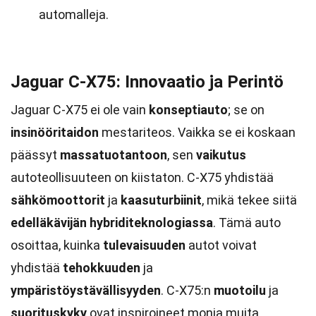
automalleja.
Jaguar C-X75: Innovaatio ja Perintö
Jaguar C-X75 ei ole vain
konseptiauto
; se on
insinööritaidon
mestariteos. Vaikka se ei koskaan
päässyt
massatuotantoon
, sen
vaikutus
autoteollisuuteen on kiistaton. C-X75 yhdistää
sähkömoottorit
ja
kaasuturbiinit
, mikä tekee siitä
edelläkävijän
hybriditeknologiassa
. Tämä auto
osoittaa, kuinka
tulevaisuuden
autot voivat
yhdistää
tehokkuuden
ja
ympäristöystävällisyyden
. C-X75:n
muotoilu
ja
suorituskyky
ovat inspiroineet monia muita