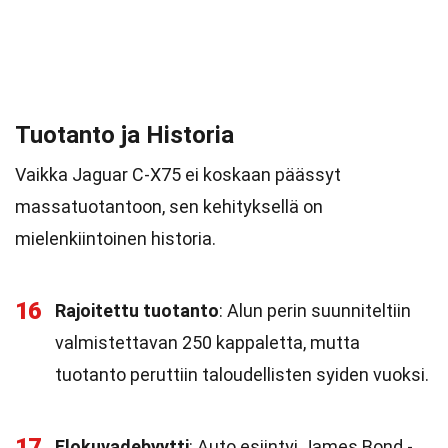
Tuotanto ja Historia
Vaikka Jaguar C-X75 ei koskaan päässyt
massatuotantoon, sen kehityksellä on
mielenkiintoinen historia.
16
Rajoitettu tuotanto
: Alun perin suunniteltiin
valmistettavan 250 kappaletta, mutta
tuotanto peruttiin taloudellisten syiden vuoksi.
17
Elokuvadebyytti
: Auto esiintyi James Bond -