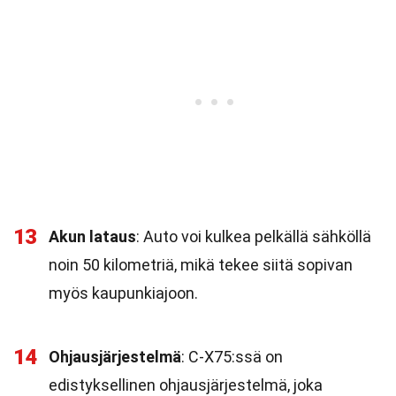
13
Akun lataus
: Auto voi kulkea pelkällä sähköllä
noin 50 kilometriä, mikä tekee siitä sopivan
myös kaupunkiajoon.
14
Ohjausjärjestelmä
: C-X75:ssä on
edistyksellinen ohjausjärjestelmä, joka