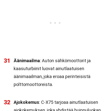
31
Äänimaailma
: Auton sähkömoottorit ja
kaasuturbiinit luovat ainutlaatuisen
äänimaailman, joka eroaa perinteisistä
polttomoottoreista.
32
Ajokokemus
: C-X75 tarjoaa ainutlaatuisen
ajokokemuksen, joka yhdistää huippuluokan