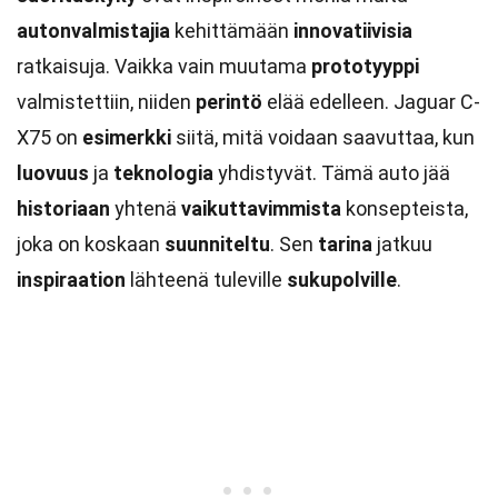
autonvalmistajia
kehittämään
innovatiivisia
ratkaisuja. Vaikka vain muutama
prototyyppi
valmistettiin, niiden
perintö
elää edelleen. Jaguar C-
X75 on
esimerkki
siitä, mitä voidaan saavuttaa, kun
luovuus
ja
teknologia
yhdistyvät. Tämä auto jää
historiaan
yhtenä
vaikuttavimmista
konsepteista,
joka on koskaan
suunniteltu
. Sen
tarina
jatkuu
inspiraation
lähteenä tuleville
sukupolville
.