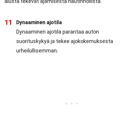
alusta tekevät ajamisesta nautinnollista.
11
Dynaaminen ajotila
Dynaaminen ajotila parantaa auton
suorituskykyä ja tekee ajokokemuksesta
urheilullisemman.