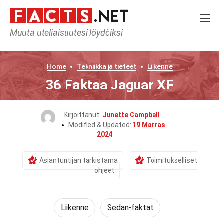
Muuta uteliaisuutesi löydöiksi
Home
Tekniikka ja tieteet
Liikenne
36 Faktaa Jaguar XF
Kirjoittanut:
Junette Campbell
Modified & Updated:
19 Marras
2024
Asiantuntijan tarkistama
Toimitukselliset
ohjeet
Liikenne
Sedan-faktat