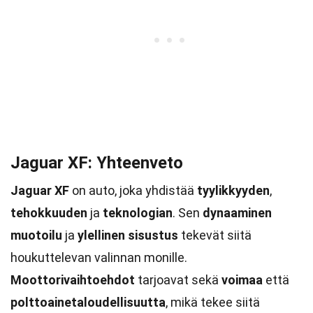
Jaguar XF: Yhteenveto
Jaguar XF
on auto, joka yhdistää
tyylikkyyden
,
tehokkuuden
ja
teknologian
. Sen
dynaaminen
muotoilu
ja
ylellinen sisustus
tekevät siitä
houkuttelevan valinnan monille.
Moottorivaihtoehdot
tarjoavat sekä
voimaa
että
polttoainetaloudellisuutta
, mikä tekee siitä