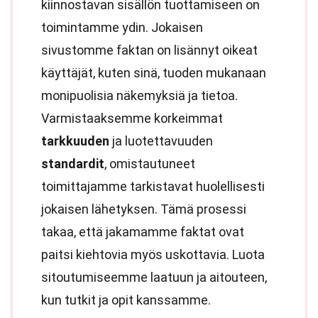
kiinnostavan sisällön tuottamiseen on
toimintamme ydin. Jokaisen
sivustomme faktan on lisännyt oikeat
käyttäjät, kuten sinä, tuoden mukanaan
monipuolisia näkemyksiä ja tietoa.
Varmistaaksemme korkeimmat
tarkkuuden
ja luotettavuuden
standardit
, omistautuneet
toimittajamme tarkistavat huolellisesti
jokaisen lähetyksen. Tämä prosessi
takaa, että jakamamme faktat ovat
paitsi kiehtovia myös uskottavia. Luota
sitoutumiseemme laatuun ja aitouteen,
kun tutkit ja opit kanssamme.