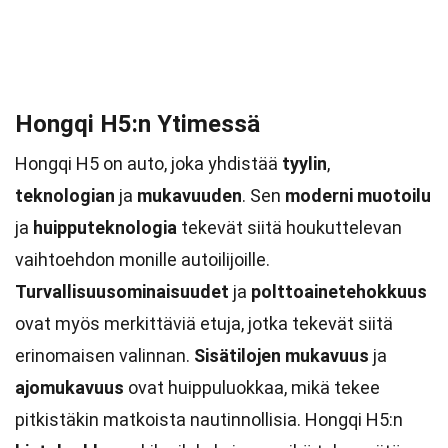
Hongqi H5:n Ytimessä
Hongqi H5 on auto, joka yhdistää
tyylin
,
teknologian
ja
mukavuuden
. Sen
moderni muotoilu
ja
huipputeknologia
tekevät siitä houkuttelevan
vaihtoehdon monille autoilijoille.
Turvallisuusominaisuudet
ja
polttoainetehokkuus
ovat myös merkittäviä etuja, jotka tekevät siitä
erinomaisen valinnan.
Sisätilojen mukavuus
ja
ajomukavuus
ovat huippuluokkaa, mikä tekee
pitkistäkin matkoista nautinnollisia. Hongqi H5:n