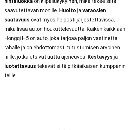
hintaluokka
on kilpailukykyinen, mikä tekee siitä
saavutettavan monille.
Huolto
ja
varaosien
saatavuus
ovat myös helposti järjestettävissä,
mikä lisää auton houkuttelevuutta. Kaiken kaikkiaan
Hongqi H5 on auto, joka tarjoaa paljon vastinetta
rahalle ja on ehdottomasti tutustumisen arvoinen
niille, jotka etsivät uutta ajoneuvoa.
Kestävyys
ja
luotettavuus
tekevät siitä pitkäaikaisen kumppanin
teille.