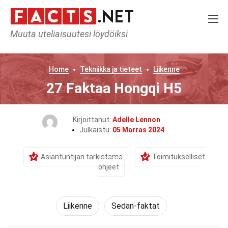
Muuta uteliaisuutesi löydöiksi
Home
Tekniikka ja tieteet
Liikenne
27 Faktaa Hongqi H5
Kirjoittanut:
Adelle Lennon
Julkaistu:
05 Marras 2024
Asiantuntijan tarkistama
Toimitukselliset
ohjeet
Liikenne
Sedan-faktat