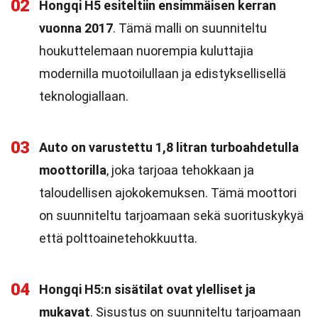
02
Hongqi H5 esiteltiin ensimmäisen kerran
vuonna 2017
. Tämä malli on suunniteltu
houkuttelemaan nuorempia kuluttajia
modernilla muotoilullaan ja edistyksellisellä
teknologiallaan.
03
Auto on varustettu 1,8 litran turboahdetulla
moottorilla
, joka tarjoaa tehokkaan ja
taloudellisen ajokokemuksen. Tämä moottori
on suunniteltu tarjoamaan sekä suorituskykyä
että polttoainetehokkuutta.
04
Hongqi H5:n sisätilat ovat ylelliset ja
mukavat
. Sisustus on suunniteltu tarjoamaan