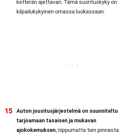
ketterän ajettavan. Tämä suorituskyky on
kilpailukykyinen omassa luokassaan.
15
Auton jousitusjärjestelmä on suunniteltu
tarjoamaan tasaisen ja mukavan
ajokokemuksen
, riippumatta tien pinnasta.