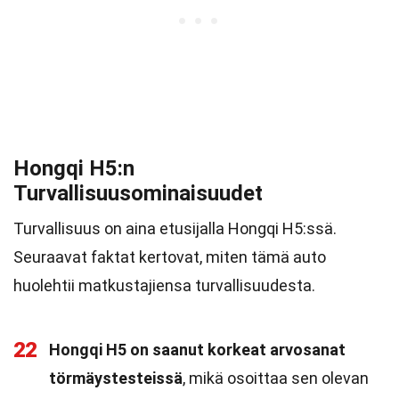
Hongqi H5:n
Turvallisuusominaisuudet
Turvallisuus on aina etusijalla Hongqi H5:ssä.
Seuraavat faktat kertovat, miten tämä auto
huolehtii matkustajiensa turvallisuudesta.
22
Hongqi H5 on saanut korkeat arvosanat
törmäystesteissä
, mikä osoittaa sen olevan