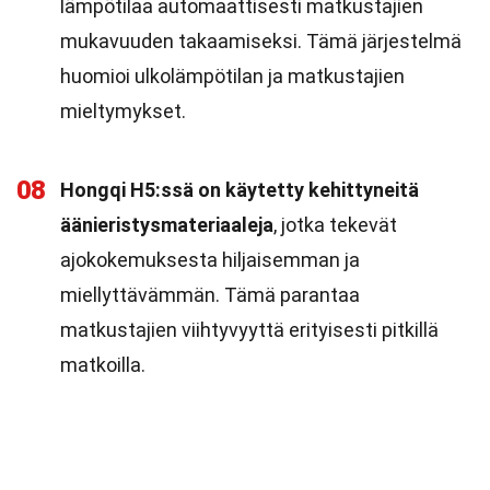
lämpötilaa automaattisesti matkustajien
mukavuuden takaamiseksi. Tämä järjestelmä
huomioi ulkolämpötilan ja matkustajien
mieltymykset.
08
Hongqi H5:ssä on käytetty kehittyneitä
äänieristysmateriaaleja
, jotka tekevät
ajokokemuksesta hiljaisemman ja
miellyttävämmän. Tämä parantaa
matkustajien viihtyvyyttä erityisesti pitkillä
matkoilla.