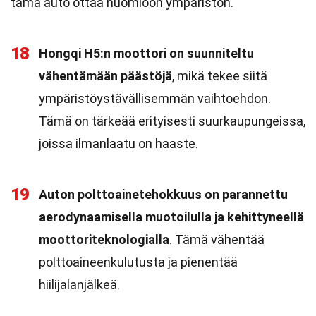
tämä auto ottaa huomioon ympäristön.
18
Hongqi H5:n moottori on suunniteltu
vähentämään päästöjä
, mikä tekee siitä
ympäristöystävällisemmän vaihtoehdon.
Tämä on tärkeää erityisesti suurkaupungeissa,
joissa ilmanlaatu on haaste.
19
Auton polttoainetehokkuus on parannettu
aerodynaamisella muotoilulla ja kehittyneellä
moottoriteknologialla
. Tämä vähentää
polttoaineenkulutusta ja pienentää
hiilijalanjälkeä.