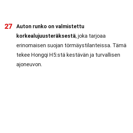
27
Auton runko on valmistettu
korkealujuusteräksestä
, joka tarjoaa
erinomaisen suojan törmäystilanteissa. Tämä
tekee Hongqi H5:stä kestävän ja turvallisen
ajoneuvon.