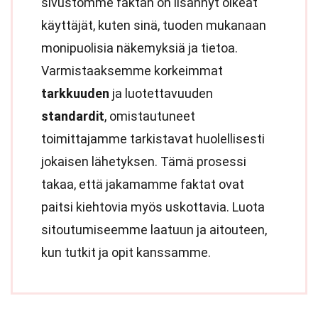
sivustomme faktan on lisännyt oikeat
käyttäjät, kuten sinä, tuoden mukanaan
monipuolisia näkemyksiä ja tietoa.
Varmistaaksemme korkeimmat
tarkkuuden
ja luotettavuuden
standardit
, omistautuneet
toimittajamme tarkistavat huolellisesti
jokaisen lähetyksen. Tämä prosessi
takaa, että jakamamme faktat ovat
paitsi kiehtovia myös uskottavia. Luota
sitoutumiseemme laatuun ja aitouteen,
kun tutkit ja opit kanssamme.