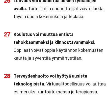
26
Luovuus voi kukoistaa uusien työkalujen
avulla.
Taiteilijat ja suunnittelijat voivat luoda
täysin uusia kokemuksia ja teoksia.
27
Koulutus voi muuttua entistä
tehokkaammaksi ja kiinnostavammaksi.
Oppilaat voivat oppia käytännön kokemusten
kautta ja syventää ymmärrystään.
28
Terveydenhuolto voi hyötyä uusista
teknologioista.
Virtuaalitodellisuus voi auttaa
esimerkiksi kuntoutuksessa ja terapiassa.