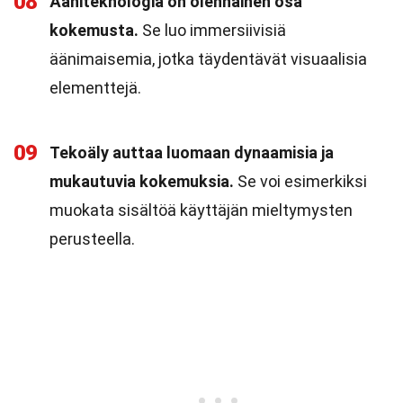
08
Ääniteknologia on olennainen osa
kokemusta.
Se luo immersiivisiä
äänimaisemia, jotka täydentävät visuaalisia
elementtejä.
09
Tekoäly auttaa luomaan dynaamisia ja
mukautuvia kokemuksia.
Se voi esimerkiksi
muokata sisältöä käyttäjän mieltymysten
perusteella.