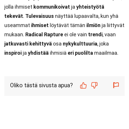
jolla ihmiset
kommunikoivat
ja
yhteistyötä
tekevät
.
Tulevaisuus
näyttää lupaavalta, kun yhä
useammat
ihmiset
löytävät tämän
ilmiön
ja liittyvät
mukaan.
Radical Rapture
ei ole vain
trendi
, vaan
jatkuvasti kehittyvä
osa
nykykulttuuria
, joka
inspiroi
ja
yhdistää
ihmisiä
eri puolilta
maailmaa.
Oliko tästä sivusta apua?