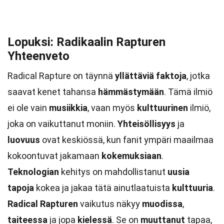
Lopuksi: Radikaalin Rapturen
Yhteenveto
Radical Rapture on täynnä
yllättäviä faktoja
, jotka
saavat kenet tahansa
hämmästymään
. Tämä ilmiö
ei ole vain
musiikkia
, vaan myös
kulttuurinen
ilmiö,
joka on vaikuttanut moniin.
Yhteisöllisyys
ja
luovuus
ovat keskiössä, kun fanit ympäri maailmaa
kokoontuvat jakamaan
kokemuksiaan
.
Teknologian
kehitys on mahdollistanut
uusia
tapoja
kokea ja jakaa tätä ainutlaatuista
kulttuuria
.
Radical Rapturen
vaikutus näkyy
muodissa
,
taiteessa
ja jopa
kielessä
. Se on
muuttanut
tapaa,