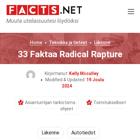
Muuta uteliaisuutesi löydöiksi
Home
Tekniikka ja tieteet
Liikenne
33 Faktaa Radical Rapture
Kirjoittanut:
Kelly Mcculley
Modified & Updated:
19 Joulu
2024
Asiantuntijan tarkistama
Toimitukselliset
ohjeet
Liikenne
Autotiedot