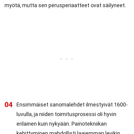
myötä, mutta sen perusperiaatteet ovat säilyneet.
04
Ensimmäiset sanomalehdet ilmestyivät 1600-
luvulla, ja niiden toimitusprosessi oli hyvin
erilainen kuin nykyään. Painotekniikan
kehittyminen mahdollisti laajemman levikin.