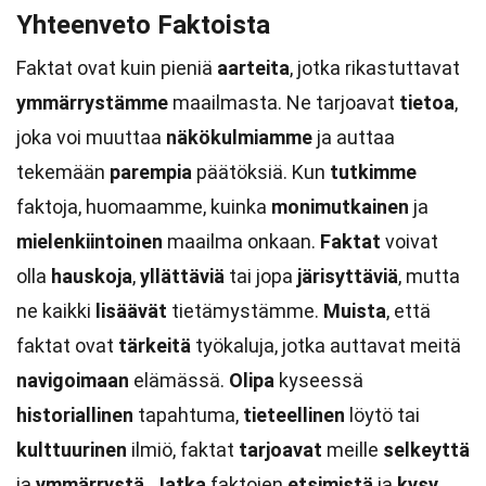
Yhteenveto Faktoista
Faktat ovat kuin pieniä
aarteita
, jotka rikastuttavat
ymmärrystämme
maailmasta. Ne tarjoavat
tietoa
,
joka voi muuttaa
näkökulmiamme
ja auttaa
tekemään
parempia
päätöksiä. Kun
tutkimme
faktoja, huomaamme, kuinka
monimutkainen
ja
mielenkiintoinen
maailma onkaan.
Faktat
voivat
olla
hauskoja
,
yllättäviä
tai jopa
järisyttäviä
, mutta
ne kaikki
lisäävät
tietämystämme.
Muista
, että
faktat ovat
tärkeitä
työkaluja, jotka auttavat meitä
navigoimaan
elämässä.
Olipa
kyseessä
historiallinen
tapahtuma,
tieteellinen
löytö tai
kulttuurinen
ilmiö, faktat
tarjoavat
meille
selkeyttä
ja
ymmärrystä
.
Jatka
faktojen
etsimistä
ja
kysy