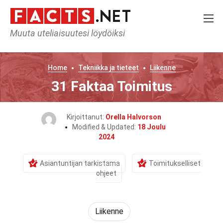
Muuta uteliaisuutesi löydöiksi
Home
Tekniikka ja tieteet
Liikenne
31 Faktaa Toimitus
Kirjoittanut:
Orella Halvorson
Modified & Updated:
18 Joulu
2024
Asiantuntijan tarkistama
Toimitukselliset
ohjeet
Liikenne