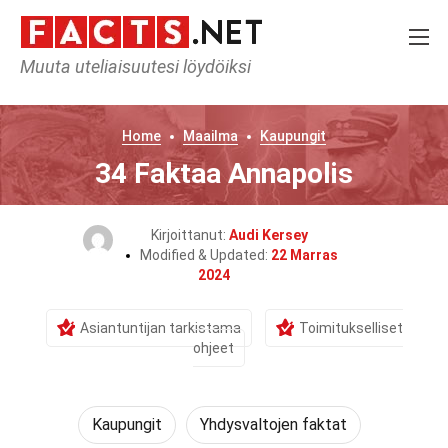
Muuta uteliaisuutesi löydöiksi
Home
Maailma
Kaupungit
34 Faktaa Annapolis
Kirjoittanut:
Audi Kersey
Modified & Updated:
22 Marras
2024
Asiantuntijan tarkistama
Toimitukselliset
ohjeet
Kaupungit
Yhdysvaltojen faktat