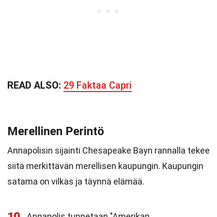
READ ALSO:
29 Faktaa Capri
Merellinen Perintö
Annapolisin sijainti Chesapeake Bayn rannalla tekee
siitä merkittävän merellisen kaupungin. Kaupungin
satama on vilkas ja täynnä elämää.
10
Annapolis tunnetaan "Amerikan