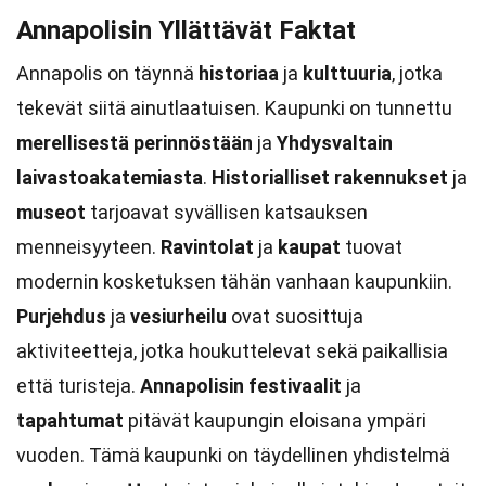
Annapolisin Yllättävät Faktat
Annapolis on täynnä
historiaa
ja
kulttuuria
, jotka
tekevät siitä ainutlaatuisen. Kaupunki on tunnettu
merellisestä perinnöstään
ja
Yhdysvaltain
laivastoakatemiasta
.
Historialliset rakennukset
ja
museot
tarjoavat syvällisen katsauksen
menneisyyteen.
Ravintolat
ja
kaupat
tuovat
modernin kosketuksen tähän vanhaan kaupunkiin.
Purjehdus
ja
vesiurheilu
ovat suosittuja
aktiviteetteja, jotka houkuttelevat sekä paikallisia
että turisteja.
Annapolisin
festivaalit
ja
tapahtumat
pitävät kaupungin eloisana ympäri
vuoden. Tämä kaupunki on täydellinen yhdistelmä