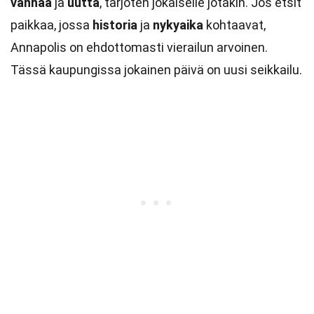
vanhaa
ja
uutta
, tarjoten jokaiselle jotakin. Jos etsit
paikkaa, jossa
historia
ja
nykyaika
kohtaavat,
Annapolis on ehdottomasti vierailun arvoinen.
Tässä kaupungissa jokainen päivä on uusi seikkailu.