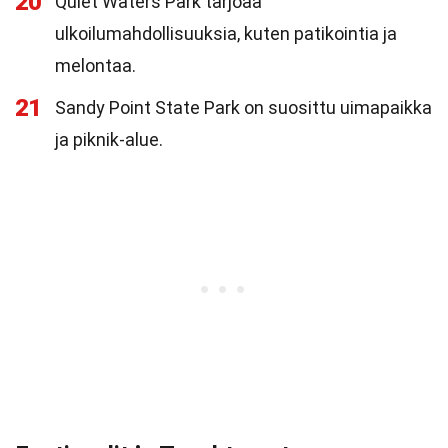
20
Quiet Waters Park tarjoaa
ulkoilumahdollisuuksia, kuten patikointia ja
melontaa.
21
Sandy Point State Park on suosittu uimapaikka
ja piknik-alue.