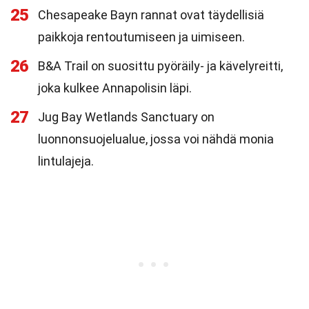
25
Chesapeake Bayn rannat ovat täydellisiä
paikkoja rentoutumiseen ja uimiseen.
26
B&A Trail on suosittu pyöräily- ja kävelyreitti,
joka kulkee Annapolisin läpi.
27
Jug Bay Wetlands Sanctuary on
luonnonsuojelualue, jossa voi nähdä monia
lintulajeja.