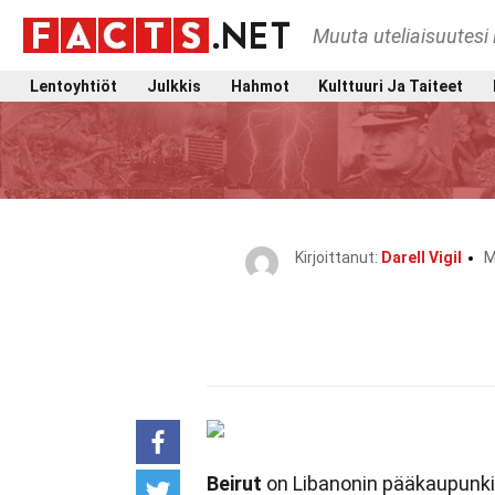
Muuta uteliaisuutesi 
Lentoyhtiöt
Julkkis
Hahmot
Kulttuuri Ja Taiteet
Kirjoittanut:
Darell Vigil
M
Beirut
on Libanonin pääkaupunki j