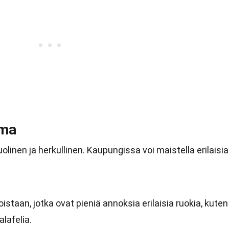
oma
olinen ja herkullinen. Kaupungissa voi maistella erilaisia
staan, jotka ovat pieniä annoksia erilaisia ruokia, kuten
lafelia.