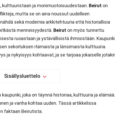
n, kulttuuristaan ja monimuotoisuudestaan.
Beirut
on
likteja, mutta se on aina noussut uudelleen
ähdä sekä modernia arkkitehtuuria että historiallisia
 pitkästä menneisyydestä.
Beirut
on myös tunnettu
isesta ruoastaan ja ystävällisistä ihmisistään. Kaupunk
uisen sekoituksen itämaista ja länsimaista kulttuuria.
s ja nykyisyys kohtaavat, ja se tarjoaa jokaiselle jotaki
Sisällysluettelo
 kaupunki, joka on täynnä historiaa, kulttuuria ja elämää
ännen ja vanha kohtaa uuden. Tässä artikkelissa
 faktaan Beirutista.