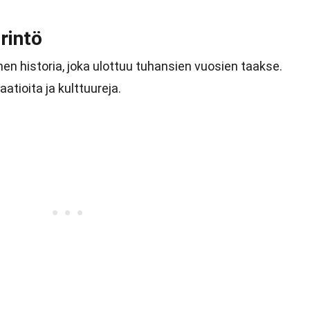
erintö
nen historia, joka ulottuu tuhansien vuosien taakse.
atioita ja kulttuureja.