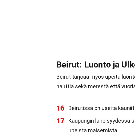
Beirut: Luonto ja Ulk
Beirut tarjoaa myös upeita luont
nauttia sekä merestä että vuori
16
Beirutissa on useita kaunii
17
Kaupungin läheisyydessä sij
upeista maisemista.