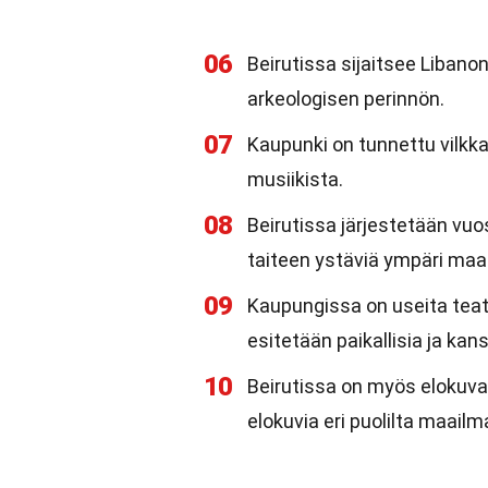
06
Beirutissa sijaitsee Libano
arkeologisen perinnön.
07
Kaupunki on tunnettu vilkka
musiikista.
08
Beirutissa järjestetään vuosi
taiteen ystäviä ympäri maa
09
Kaupungissa on useita teatt
esitetään paikallisia ja kan
10
Beirutissa on myös elokuvafe
elokuvia eri puolilta maailm