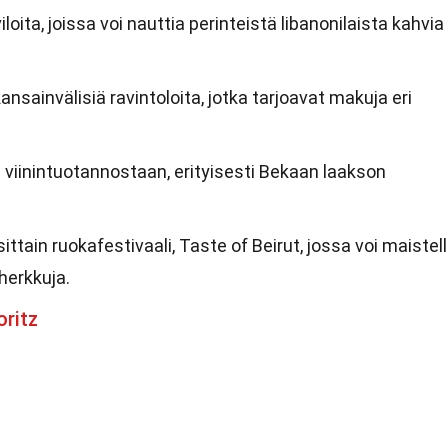
oita, joissa voi nauttia perinteistä libanonilaista kahvia
nsainvälisiä ravintoloita, jotka tarjoavat makuja eri
viinintuotannostaan, erityisesti Bekaan laakson
ittain ruokafestivaali, Taste of Beirut, jossa voi maistel
 herkkuja.
oritz