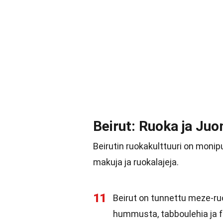
Beirut: Ruoka ja Ju
Beirutin ruokakulttuuri on monipu
makuja ja ruokalajeja.
11
Beirut on tunnettu meze-ruoi
hummusta, tabboulehia ja fa