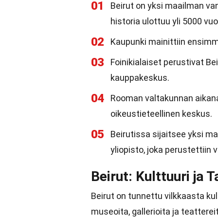
01
Beirut on yksi maailman va
historia ulottuu yli 5000 vu
02
Kaupunki mainittiin ensimmä
03
Foinikialaiset perustivat B
kauppakeskus.
04
Rooman valtakunnan aikana B
oikeustieteellinen keskus.
05
Beirutissa sijaitsee yksi m
yliopisto, joka perustettiin
Beirut: Kulttuuri ja T
Beirut on tunnettu vilkkaasta ku
museoita, gallerioita ja teatterei