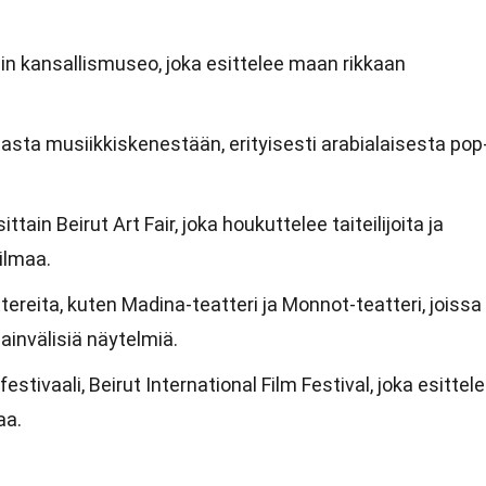
nin kansallismuseo, joka esittelee maan rikkaan
asta musiikkiskenestään, erityisesti arabialaisesta pop
ttain Beirut Art Fair, joka houkuttelee taiteilijoita ja
ilmaa.
ereita, kuten Madina-teatteri ja Monnot-teatteri, joissa
sainvälisiä näytelmiä.
stivaali, Beirut International Film Festival, joka esittel
aa.