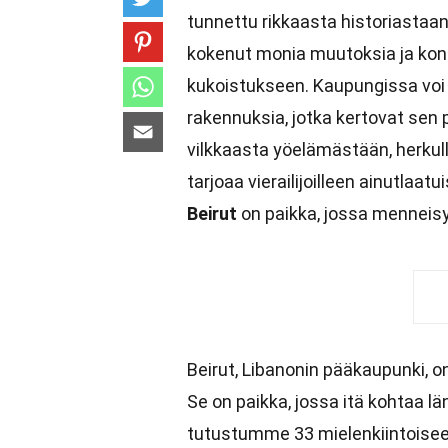
tunnettu rikkaasta historiastaa
kokenut monia muutoksia ja konf
kukoistukseen. Kaupungissa voi n
rakennuksia, jotka kertovat sen
vilkkaasta yöelämästään, herkull
tarjoaa vierailijoilleen ainutlaat
Beirut
on paikka, jossa menneisyy
Beirut, Libanonin pääkaupunki, on
Se on paikka, jossa itä kohtaa l
tutustumme 33 mielenkiintoiseen