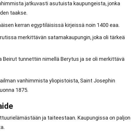
nhimmista jatkuvasti asutuista kaupungeista, jonka
oden taakse.
isen kerran egyptiläisissä kirjeissä noin 1400 eaa.
eirutissa merkittävän satamakaupungin, joka oli tärkeä
eirut tunnettiin nimellä Berytus ja se oli merkittävä
aailman vanhimmista yliopistoista, Saint Josephin
 vuonna 1875.
aide
lttuurielämästään ja taiteestaan. Kaupungissa on paljon
ta.