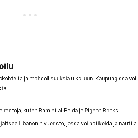
oilu
okohteita ja mahdollisuuksia ulkoiluun. Kaupungissa voi
sta.
ta rantoja, kuten Ramlet al-Baida ja Pigeon Rocks.
aitsee Libanonin vuoristo, jossa voi patikoida ja nauttia