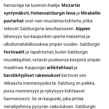
harrastaja tai luonnon ihailija.
Mozartin
syntymäkoti
,
Hohensalzburgin linna
ja
Mirabellin
puutarhat
ovat vain muutamia kohteita, jotka
tekevät Salzburgista ainutlaatuisen.
Alppien
läheisyys tuo kaupunkiin upeita maisemia ja
ulkoilumahdollisuuksia ympäri vuoden. Salzburgin
festivaalit
ja tapahtumat, kuten Salzburgin
musiikkijuhlat, vetävät puoleensa kävijöitä ympäri
maailmaa. Kaupungin
arkkitehtuuri
ja
barokkityyliset rakennukset
kertovat sen
rikkaasta menneisyydestä. Salzburg on paikka,
jossa menneisyys ja nykyisyys kohtaavat
harmonisesti. Se on kaupunki, joka jättää
vierailijoihinsa pysyvän vaikutuksen. Salzburgin