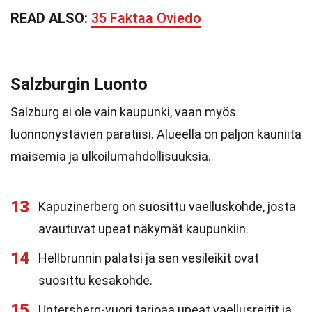
READ ALSO:
35 Faktaa Oviedo
Salzburgin Luonto
Salzburg ei ole vain kaupunki, vaan myös
luonnonystävien paratiisi. Alueella on paljon kauniita
maisemia ja ulkoilumahdollisuuksia.
13
Kapuzinerberg on suosittu vaelluskohde, josta
avautuvat upeat näkymät kaupunkiin.
14
Hellbrunnin palatsi ja sen vesileikit ovat
suosittu kesäkohde.
15
Untersberg-vuori tarjoaa upeat vaellusreitit ja